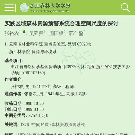
实践区域森林资源预警系统合理空间尺度的探讨
1
,
1
2
2
张裕农
,
吴延熊
,
周国模
,
郭仁鉴
1. 云南省林业科学院 重点实验室, 昆明 650204;
2. 浙江林学院 资源与环境系
基金项目:
浙江省自然科学基金资助项目(397206 )和九五 浙江省科技攻关资
助项目(961102160)
作者简介:
张裕农, 男, 1941 年生, 高级工程师
通信作者:
张裕农, 男, 1941 年生, 高级工程师
收稿日期
: 1998-10-20
刊出日期
: 1999-03-20
中图分类号:
S757.1;Q-0
关键词:
区域
/
空间尺度
/
森林资源预警系统