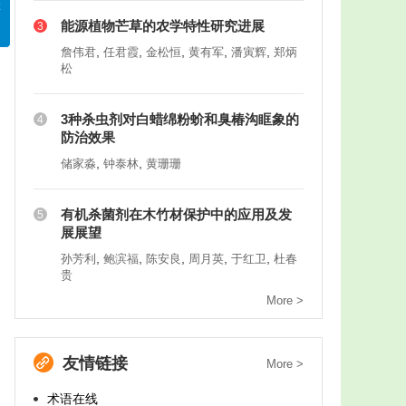
能源植物芒草的农学特性研究进展
3
,
,
,
,
,
詹伟君
任君霞
金松恒
黄有军
潘寅辉
郑炳
松
3种杀虫剂对白蜡绵粉蚧和臭椿沟眶象的
4
防治效果
,
,
储家淼
钟泰林
黄珊珊
有机杀菌剂在木竹材保护中的应用及发
5
展展望
,
,
,
,
,
孙芳利
鲍滨福
陈安良
周月英
于红卫
杜春
贵
More >
友情链接
More >
术语在线