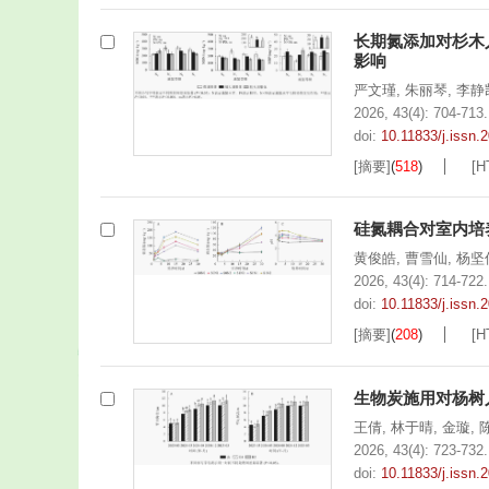
长期氮添加对杉木
影响
严文瑾
,
朱丽琴
,
李静
2026, 43(4): 704-713.
doi:
10.11833/j.issn
[摘要]
(
518
)
[H
硅氮耦合对室内培
黄俊皓
,
曹雪仙
,
杨坚
2026, 43(4): 714-722.
doi:
10.11833/j.issn.
[摘要]
(
208
)
[H
生物炭施用对杨树
王倩
,
林于晴
,
金璇
,
2026, 43(4): 723-732.
doi:
10.11833/j.issn