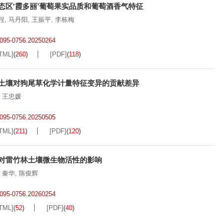
态区‘霞多丽’葡萄果实品质和葡萄酒香气特征
程
,
马丹阳
,
王振平
,
李栋梅
.2095-0756.20250264
TML]
(
260
)
[PDF]
(
118
)
土壤对狗尾草化学计量特征变异的贡献差异
,
王忠媛
.2095-0756.20250505
TML]
(
211
)
[PDF]
(
120
)
对雷竹林土壤微生物活性的影响
,
秦华
,
陈俊辉
.2095-0756.20260254
TML]
(
52
)
[PDF]
(
40
)