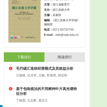
主管：
浙江省教育厅
主办：
浙江农林大学
主编：
吴家胜
编辑:
《浙江农林大学学报》
编辑部
电话：
0571-63732749
E-mail：
zlxb@zafu.edu.cn
下载排行
阅读排行
毛竹碳汇造林经营模式及其效益分析
1
,
,
,
,
汪淅锋
沈月琴
王枫
郑旭理
胡忠明
基于包络线法的不同树种叶片高光谱特
2
征分析
,
,
丁丽霞
王志辉
葛宏立