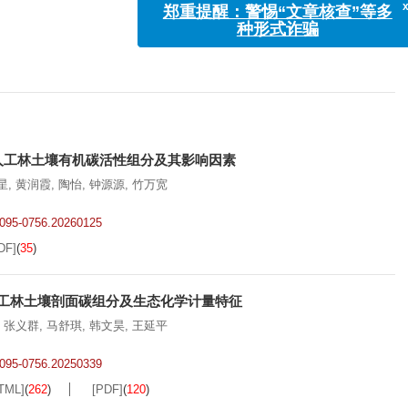
x
郑重提醒：警惕“文章核查”等多
种形式诈骗
人工林土壤有机碳活性组分及其影响因素
星
,
黄润霞
,
陶怡
,
钟源源
,
竹万宽
.2095-0756.20260125
DF]
(
35
)
工林土壤剖面碳组分及生态化学计量特征
,
张义群
,
马舒琪
,
韩文昊
,
王延平
.2095-0756.20250339
TML]
(
262
)
[PDF]
(
120
)