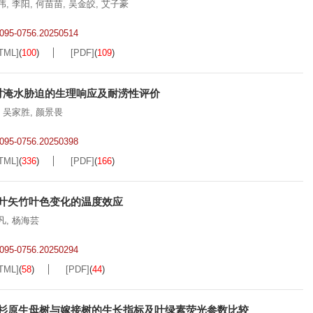
伟
,
李阳
,
何苗苗
,
吴金皎
,
艾子豪
.2095-0756.20250514
TML]
(
100
)
[PDF]
(
109
)
对淹水胁迫的生理响应及耐涝性评价
,
吴家胜
,
颜景畏
.2095-0756.20250398
TML]
(
336
)
[PDF]
(
166
)
叶矢竹叶色变化的温度效应
凡
,
杨海芸
.2095-0756.20250294
TML]
(
58
)
[PDF]
(
44
)
杉原生母树与嫁接树的生长指标及叶绿素荧光参数比较