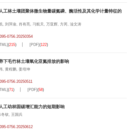
人工林土壤团聚体微生物量碳氮磷、酶活性及其化学计量特征的
凯
,
刘萍渝
,
肖有亮
,
习航天
,
万亚辉
,
方芮
,
淦文涛
.2095-0756.20250354
TML]
(
215
)
[PDF]
(
122
)
养下毛竹林土壤氧化亚氮排放的影响
伟
,
黄程鹏
,
姜培坤
2095-0756.20250511
TML]
(
71
)
[PDF]
(
58
)
人工幼林固碳增汇能力的短期影响
陈冬钦
,
王国兵
.2095-0756.20250612