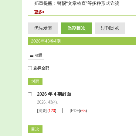
郑重提醒：警惕“文章核查”等多种形式诈骗
更多>
更多>
更多>
更多>
更多>
更多>
油桐腺体组织特异表达基因分析
伴矿景天
SpMTP
基因家族鉴定及在镉胁迫下的表达分析
优先发表
当期目次
过刊浏览
生物炭施用对杨树人工幼林固碳增汇能力的短期影
2026年43卷4期
硅氮耦合对室内培养
长期氮添加对杉木人工林土壤团聚
栏目
鲁中南山地麻栎人工林
选择全部
封面
2026 年 4 期封面
2026, 43(4).
[摘要]
(
120
)
[PDF]
(
65
)
目次