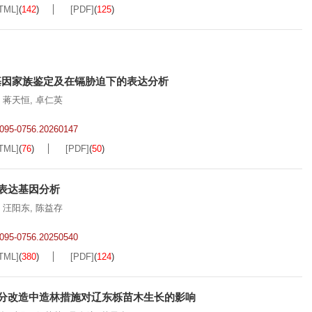
TML]
(
142
)
[PDF]
(
125
)
基因家族鉴定及在镉胁迫下的表达分析
,
蒋天恒
,
卓仁英
.2095-0756.20260147
TML]
(
76
)
[PDF]
(
50
)
表达基因分析
,
汪阳东
,
陈益存
.2095-0756.20250540
TML]
(
380
)
[PDF]
(
124
)
分改造中造林措施对辽东栎苗木生长的影响