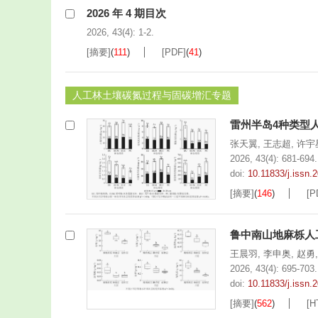
2026 年 4 期目次
2026, 43(4): 1-2.
[摘要]
(
111
)
[PDF]
(
41
)
人工林土壤碳氮过程与固碳增汇专题
雷州半岛4种类型
张天翼
,
王志超
,
许宇
2026, 43(4): 681-694.
doi:
10.11833/j.issn
[摘要]
(
146
)
[P
鲁中南山地麻栎人
王晨羽
,
李申奥
,
赵勇
2026, 43(4): 695-703.
doi:
10.11833/j.issn
[摘要]
(
562
)
[H