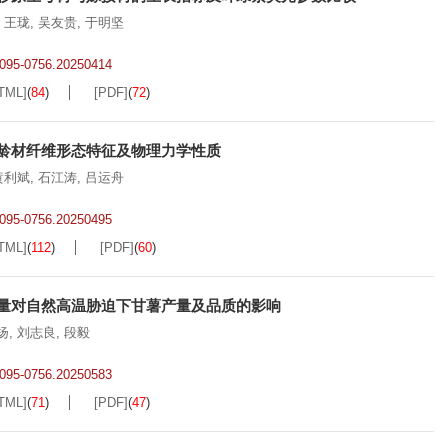
,
王珑
,
吴友贵
,
于明坚
.2095-0756.20250414
TML]
(
84
)
[PDF]
(
72
)
龄材纤维形态特征及物理力学性质
黄利斌
,
石江涛
,
吕运舟
.2095-0756.20250495
TML]
(
112
)
[PDF]
(
60
)
量对自然高温胁迫下甘薯产量及品质的影响
扬
,
刘志良
,
段毅
.2095-0756.20250583
TML]
(
71
)
[PDF]
(
47
)