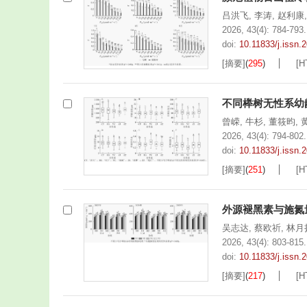
吕洪飞
,
李涛
,
赵利康
2026, 43(4): 784-793.
doi:
10.11833/j.issn
[摘要]
(
295
)
[H
不同榉树无性系幼
曾嵘
,
牛杉
,
董筱昀
,
2026, 43(4): 794-802.
doi:
10.11833/j.issn
[摘要]
(
251
)
[H
外源褪黑素与施氮
吴志达
,
蔡欧祈
,
林月
2026, 43(4): 803-815.
doi:
10.11833/j.issn
[摘要]
(
217
)
[H