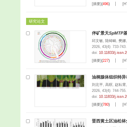
[摘要]
(
496
)
[H
研究论文
伴矿景天
SpMTP
邱文敏
,
陆铸畴
,
樊娜
2026, 43(4): 733-743.
doi:
10.11833/j.issn
[摘要]
(
227
)
[H
油桐腺体组织特异
刘北平
,
高暝
,
赵耘霄
2026, 43(4): 744-755.
doi:
10.11833/j.issn
[摘要]
(
780
)
[H
晋西黄土区油松林