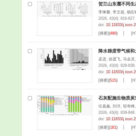
贺兰山东麓不同生
李琳馨
,
李文超
,
杨彭
2026, 43(4): 816-827.
doi:
10.11833/j.issn
[摘要]
(
490
)
[H
降水梯度带气候和
孟进
,
徐霆飞
,
马金灵
2026, 43(4): 828-838.
doi:
10.11833/j.issn
[摘要]
(
515
)
[H
石灰配施生物质炭
任嘉鑫
,
刘洋
,
邬奇峰
2026, 43(4): 839-848.
doi:
10.11833/j.issn
[摘要]
(
181
)
[H