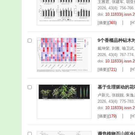
王雅君
,
张建军
,
胡亚
2026, 43(4): 756-766.
doi:
10.11833/j.issn
[摘要]
(
365
)
[H
9个香榧品种砧木
戴坤荣
,
刘雅
,
喻卫武
2026, 43(4): 767-774.
doi:
10.11833/j.issn
[摘要]
(
721
)
[H
基于生理驱动的花
卢新元
,
张靓靓
,
朱逸
2026, 43(4): 775-783.
doi:
10.11833/j.issn
[摘要]
(
179
)
[H
濒危植物百山祖冷