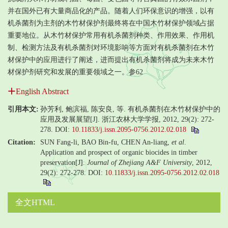
并在国外已有大量商品化的产品。随着人们环保意识的增强，以有
机杀菌剂为主剂的木竹材保护剂最终将在中国木竹材保护领域占据
重要地位。从木竹材保护常用有机杀菌剂种类、作用效果、作用机
制、检测方法及有机杀菌剂对环境影响等方面对有机杀菌剂在木竹
材保护中的应用进行了阐述，进而提出有机杀菌剂将成为未来木竹
材保护剂研究和发展的重要领域之一。参62
English Abstract
引用本文:
孙芳利, 鲍滨福, 陈安良, 等. 有机杀菌剂在木竹材保护中的
应用及发展展望[J]. 浙江农林大学学报, 2012, 29(2): 272-
278.
DOI:
10.11833/j.issn.2095-0756.2012.02.018
Citation:
SUN Fang-li, BAO Bin-fu, CHEN An-liang,
et al
.
Application and prospect of organic biocides in timber
preservation[J].
Journal of Zhejiang A&F University
, 2012,
29(2): 272-278.
DOI:
10.11833/j.issn.2095-0756.2012.02.018
全文HTML