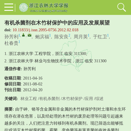
有机杀菌剂在木竹材保护中的应用及发展展望
doi:
10.11833/j.issn.2095-0756.2012.02.018
1
,
,
1
2
1
1
孙芳利
,
鲍滨福
,
陈安良
,
周月英
,
于红卫
,
1
杜春贵
1. 浙江农林大学 工程学院，浙江 临安 311300;
2. 浙江农林大学 林业与生物技术学院，浙江 临安 311300
通信作者:
孙芳利
收稿日期
: 2011-04-16
修回日期
:
2011-08-02
刊出日期
: 2012-04-20
关键词:
林业工程
/
有机杀菌剂
/
木竹材保护
/
应用
/
综述
摘要:
由于砷、铬等含金属和非金属的木竹材保护剂对土壤和水生环
境存在潜在危害，以及经处理的木竹材的废弃处理等问题引起越来
越多的关注，人们把注意力转移到有机杀菌剂。现已筛选出能够抵
抗或消灭木竹材腐朽菌、霉菌、变色菌等有害真菌的有效杀菌剂，