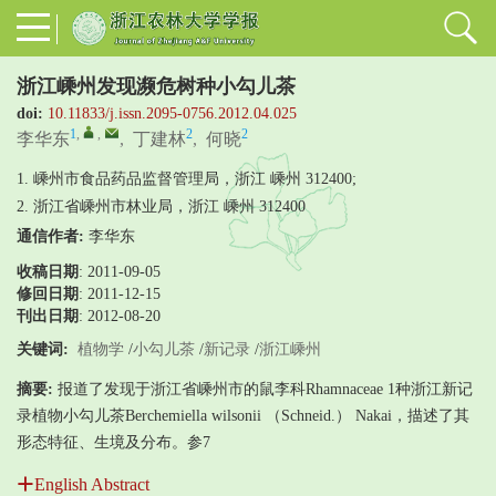
浙江嵊州发现濒危树种小勾儿茶
doi:
10.11833/j.issn.2095-0756.2012.04.025
1
,
,
2
2
李华东
,
丁建林
,
何晓
1. 嵊州市食品药品监督管理局，浙江 嵊州 312400;
2. 浙江省嵊州市林业局，浙江 嵊州 312400
通信作者:
李华东
收稿日期
: 2011-09-05
修回日期
:
2011-12-15
刊出日期
: 2012-08-20
关键词:
植物学
/
小勾儿茶
/
新记录
/
浙江嵊州
摘要:
报道了发现于浙江省嵊州市的鼠李科Rhamnaceae 1种浙江新记
录植物小勾儿茶Berchemiella wilsonii （Schneid.） Nakai，描述了其
形态特征、生境及分布。参7
English Abstract