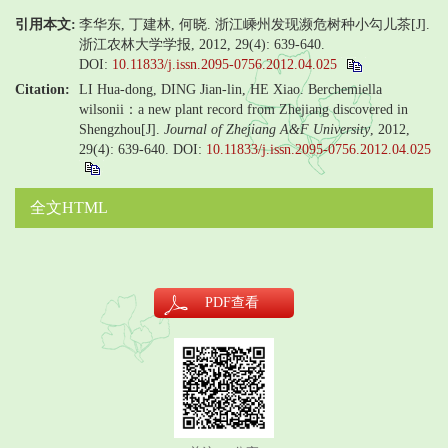
引用本文:
李华东, 丁建林, 何晓. 浙江嵊州发现濒危树种小勾儿茶[J].
浙江农林大学学报, 2012, 29(4): 639-640.
DOI:
10.11833/j.issn.2095-0756.2012.04.025
Citation:
LI Hua-dong, DING Jian-lin, HE Xiao. Berchemiella
wilsonii：a new plant record from Zhejiang discovered in
Shengzhou[J].
Journal of Zhejiang A&F University
, 2012,
29(4): 639-640.
DOI:
10.11833/j.issn.2095-0756.2012.04.025
全文HTML
PDF
查看