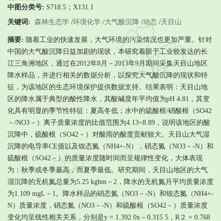
中图分类号:
S718.5；X131.1
关键词:
森林生态学
/
环境化学
/
大气酸沉降
/
动态
/
天目山
摘要:
随着工业的快速发展，大气环境的污染情况也更加严重。针对
中国的大气酸沉降日益加剧的现状，本研究着眼于工业较发达的长
江三角洲地区，通过在2012年8月－2013年9月期间采集天目山地区
降水样品，并进行相关的数据分析，以探究大气酸沉降的现状和特
征，为该地区的生态环境保护提供数据支持。结果表明：天目山地
区的降水属于典型的酸性降水，其酸碱度年平均值为pH 4.81，其变
化具有明显的季节性特征：夏高冬低；水中的硫酸根/硝酸根（SO42
－/NO3－）离子质量浓度的比值范围为4.13~8.89，说明该地区的酸
沉降中，硫酸根（SO42－）对酸雨的酸度贡献较大。天目山大气湿
沉降的电导率CE值以及铵态氮（NH4+-N），硝态氮（NO3－-N）和
硫酸根（SO42－）的质量浓度随时间而呈规律性变化，大体表现
为：秋季或冬季最高，而夏季最低。研究期间，天目山地区的大气
湿沉降的无机氮总量为5.25 kghm－2，降水的无机氮月平均质量浓度
为1.109 mgL－1。降水样品的硝态氮（NO3－-N）和铵态氮（NH4+-
N）质量浓度，硝态氮（NO3－-N）和硫酸根（SO42－）质量浓度
变化均呈线性相关关系，分别是y = 1.392 0x－0.315 5，R２ = 0.768