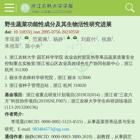
野生蔬菜功能性成分及其生物活性研究进展
doi:
10.11833/j.issn.2095-0756.20210550
1
,
1
1
,
,
2
1
李瑶晨
,
范紫佩
,
杨静
,
刘庭付
,
祝彪
,
1
3
朱祝军
,
陈小央
1. 浙江农林大学 园艺科学学院 农业农村部亚热带果品蔬菜质量安全
控制重点实验室/浙江省山区农业高效绿色生产协同创新中心，浙江
杭州 311300
2. 丽水市农林科学研究院，浙江 丽水 323000
3. 浙江省种子管理总站，浙江 杭州 310020
基金项目:
浙江省重点研发计划项目(2019C02014)；浙江省“三农六
方”科技协作项目(2019SNLF007)；浙江农林大学学生科研训练项目
(113-2013200136)
作者简介:
李瑶晨(ORCID: 0000-0002-5123-4515)，从事蔬菜营养品质与安全
研究。E-mail:
983484573@qq.com
通信作者:
杨静(ORCID: 0000-0003-3880-2618)，副教授，从事园艺