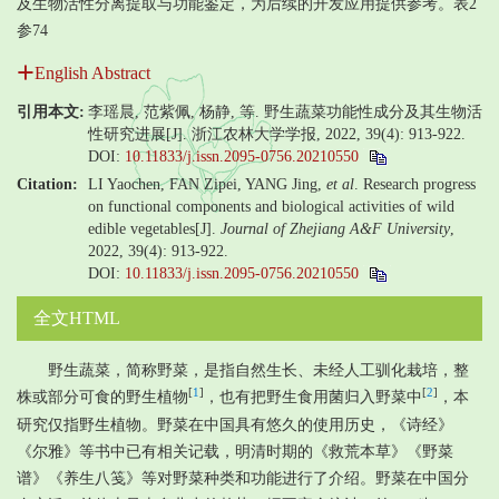
及生物活性分离提取与功能鉴定，为后续的开发应用提供参考。表2
参74
English Abstract
引用本文:
李瑶晨, 范紫佩, 杨静, 等. 野生蔬菜功能性成分及其生物活
性研究进展[J]. 浙江农林大学学报, 2022, 39(4): 913-922.
DOI:
10.11833/j.issn.2095-0756.20210550
Citation:
LI Yaochen, FAN Zipei, YANG Jing,
et al
. Research progress
on functional components and biological activities of wild
edible vegetables[J].
Journal of Zhejiang A&F University
,
2022, 39(4): 913-922.
DOI:
10.11833/j.issn.2095-0756.20210550
全文HTML
野生蔬菜，简称野菜，是指自然生长、未经人工驯化栽培，整
[
1
]
[
2
]
株或部分可食的野生植物
，也有把野生食用菌归入野菜中
，本
研究仅指野生植物。野菜在中国具有悠久的使用历史，《诗经》
《尔雅》等书中已有相关记载，明清时期的《救荒本草》《野菜
谱》《养生八笺》等对野菜种类和功能进行了介绍。野菜在中国分