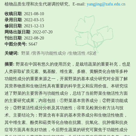
植物品质生理和次生代谢调控研究。E-mail:
yangjing@zafu.edu.cn
收稿日期
: 2021-08-10
录用日期
:
2022-03-15
修回日期
:
2021-12-13
网络出版日期
: 2022-07-20
刊出日期
: 2022-08-20
中图分类号:
S647
关键词:
野菜
/
营养与功能性成分
/
生物活性
/
综述
摘要:
野菜在中国有悠久的使用历史，是栽培蔬菜的重要补充，也是
人类获取矿质元素、氨基酸、维生素、多糖、黄酮类化合物等多种
功能性成分的重要来源之一，开展野菜的基本成分研究对全面了解
其营养物质和生物活性具有重要的科学意义和应用价值。本研究综
述了野菜的主要营养与功能性成分，总结了当前野菜生物活性方面
的主要研究成果，内容包括：①野菜基本营养成分；②野菜功能成
分；③野菜活性成分分析及其功效性；④常见检测分析方法与技
术。主要结论为：野菜含有丰富的基本营养成分和生物活性物质，
其中维生素、酚类和萜类等化合物在抗菌、抗氧化、抗肿瘤和抗炎
症等方面具有良好功效，今后野生蔬菜的研究可聚焦于功能性成分