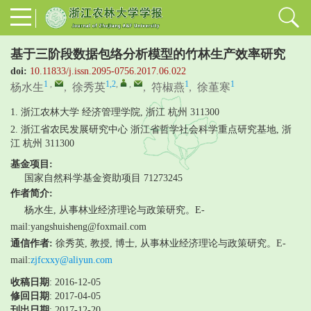
基于三阶段数据包络分析模型的竹林生产效率研究
doi:
10.11833/j.issn.2095-0756.2017.06.022
1
,
1,2
,
,
1
1
杨水生
,
徐秀英
,
符椒燕
,
徐堇寒
1. 浙江农林大学 经济管理学院, 浙江 杭州 311300
2. 浙江省农民发展研究中心 浙江省哲学社会科学重点研究基地, 浙
江 杭州 311300
基金项目:
国家自然科学基金资助项目
71273245
作者简介:
杨水生, 从事林业经济理论与政策研究。E-
mail:yangshuisheng@foxmail.com
通信作者:
徐秀英, 教授, 博士, 从事林业经济理论与政策研究。E-
mail:
zjfcxxy@aliyun.com
收稿日期
: 2016-12-05
修回日期
:
2017-04-05
刊出日期
: 2017-12-20