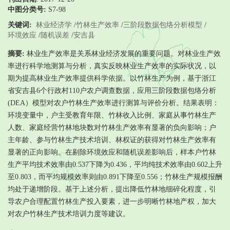
中图分类号:
S7-98
关键词:
林业经济学
/
竹林生产效率
/
三阶段数据包络分析模型
/
环境效应
/
随机误差
/
安吉县
摘要:
林业生产效率是关系林业经济发展的重要问题。对林业生产效
率进行科学地测算与分析，真实反映林业生产效率的实际状况，以
期为提高林业生产效率提供科学依据。以竹林生产为例，基于浙江
省安吉县6个行政村110户农户调查数据，应用三阶段数据包络分析
(DEA）模型对农户竹林生产效率进行测算与评价分析。结果表明：
环境变量中，户主受教育年限、竹林收入比例、家庭从事竹林生产
人数、家庭经营竹林地块数对竹林生产效率有显著的负向影响；户
主年龄、参与竹林生产技术培训、林权证的获得对竹林生产效率有
显著的正向影响。在剔除环境效应和随机误差影响后，样本户竹林
生产平均技术效率由0.537下降为0.436，平均纯技术效率由0.602上升
至0.803，而平均规模效率则由0.891下降至0.556；竹林生产规模报酬
均处于递增阶段。基于上述分析，提出降低竹林地细碎化程度，引
导农户合理配置竹林生产投入要素，进一步明晰竹林地产权，加大
对农户竹林生产技术培训力度等建议。