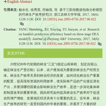
English Abstract
引用本文:
杨水生, 徐秀英, 符椒燕, 等. 基于三阶段数据包络分析模型
的竹林生产效率研究[J]. 浙江农林大学学报, 2017, 34(6):
1128-1136.
DOI:
10.11833/j.issn.2095-0756.2017.06.022
Citation:
YANG Shuisheng, XU Xiuying, FU Jiaoyan,
et al
. Research
on bamboo production efficiency based on three-stage DEA
model[J].
Journal of Zhejiang A&F University
, 2017, 34(6):
1128-1136.
DOI:
10.11833/j.issn.2095-0756.2017.06.022
全文HTML
20世纪80年代初期的林业“三定”(稳定山权林权、划定自留山、
确定林业生产责任制）以来，农户逐渐成为重要的林业生产经营主
体。林业生产效率关系到林业经济的发展，如何优化林业生产要素
的配置，提高现有资源的利用效率，使实际林产品的产出接近潜在
产出，并厘清哪些因素会影响林业生产效率，是进一步深化集体林
权制度改革的重要举措。因此研究如何提高林业生产效率对于促进
农民增产增收、发展地区经济具有十分重要的意义。近年来，林业
生产效率的研究一直受到国内外学者的重视，并展开了大量的研