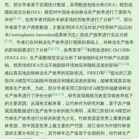
究。部分学者基于宏观统计数据，采用数据包络分析(DEA）模型或
随机前沿分析(SFA）模型对中国各省份林业生产效率进行了测算与
[
1
-
4
]
[
5
-
6
]
评价
，也有学者对国外木材采伐经营效率进行了分析
。部分
学者基于农户调查数据，主要采用DEA方法对农户经营林产品(以杉
木
Cunninghamia lanceolata
或果林为主）的生产效率进行实证分析
[
7
-
9
]
。学者们在对林业生产效率进行测算的基础上，对林业生产效率
[
10
-
12
]
[
11
]
的影响因素进行了分析
，徐秀英等
利用改进的C-D(COBB-
DOUGLAS）生产函数模型实证分析了林地细碎化对竹林产出的影
[
13
-
14
]
响。然而传统DEA方法不能剔除环境效应和随机误差的影响
，
[
15
]
难以真实地反映林业生产效率的实际状况。FRIED等
提出的三阶
段DEA模型可以剔除环境效应和随机误差的影响，能够客观真实地
测算生产效率。为此，部分学者采用三阶段DEA模型对福建省林业
[
16
-
17
]
生产效率进行了评价分析
，研究发现规模无效是导致效率低下
的主要原因。从现有文献来看，以竹林作为研究对象，基于农户微
观层面数据进行生产效率分析的较为薄弱，采用三阶段DEA模型对
竹林生产效率进行分析的则更为少见。竹林资源是世界上重要的森
林资源，而中国是世界上最主要的产竹国，浙江省作为中国竹林资
源的主要分布区之一，其竹林年总产值居于全国前列，但竹林生产