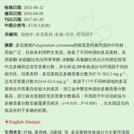
收稿日期
: 2015-06-12
修回日期
:
2016-04-06
刊出日期
: 2017-01-20
中图分类号:
S718.3;R282
关键词:
植物学
/
多花黄精
/
多糖
/
皂苷
/
环境因子
摘要:
多花黄精
Polygonatum cyrtonema
的根茎是药食同源的中药材，
用途广泛，目前多利用野生资源。收集了不同种源的多花黄精，采
用蒽酮-浓硫酸比色法和香草醛-冰醋酸-高氯酸比色法分别测定根茎
中总多糖和总皂苷质量分数，并分析这2种有效成分与环境因子间的
-1
相关性。结果表明：多花黄精总多糖质量分数为97.0~363.2 mg·g
，
-1
总皂苷质量分数为24.0~62.6 mg·g
，来源于17个不同种源地的多花
黄精化学质量存在较大的差异：浙江金华磐安种源的多糖质量分数
最高，浙江丽水莲都区皂苷质量分数最高；环境因子中活动积温与
多糖质量分数呈极显著负相关（
r
=0.618，
P
=0.008），生长期适当的
低温有利于多糖的积累。
English Abstract
引用本文:
叶钱, 蒋燕锋, 冯家骏, 等. 多花黄精有效成分与主要环境因