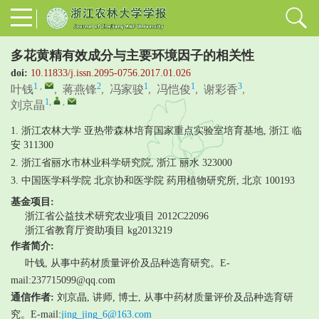
多花黄精有效成分与主要环境因子的相关性
doi:
10.11833/j.issn.2095-0756.2017.01.026
1
,
2
1
1
3
叶钱
,
蒋燕锋
,
冯家骏
,
冯恺俊
,
谢彩香
,
1
,
,
刘京晶
1. 浙江农林大学 亚热带森林培育国家重点实验室培育基地, 浙江 临
安 311300
2. 浙江省丽水市林业科学研究院, 浙江 丽水 323000
3. 中国医学科学院 北京协和医学院 药用植物研究所, 北京 100193
基金项目:
浙江省公益技术研究农业项目
2012C22096
浙江省教育厅资助项目
kg2013219
作者简介:
叶钱, 从事中药材质量评价及品种选育研究。E-
mail:237715099@qq.com
通信作者:
刘京晶, 讲师, 博士, 从事中药材质量评价及品种选育研
究。E-mail:
jing_jing_6@163.com