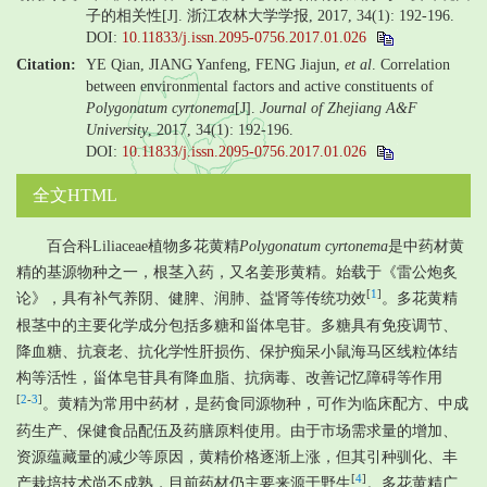
子的相关性[J]. 浙江农林大学学报, 2017, 34(1): 192-196.
DOI:
10.11833/j.issn.2095-0756.2017.01.026
Citation:
YE Qian, JIANG Yanfeng, FENG Jiajun,
et al
. Correlation
between environmental factors and active constituents of
Polygonatum cyrtonema
[J].
Journal of Zhejiang A&F
University
, 2017, 34(1): 192-196.
DOI:
10.11833/j.issn.2095-0756.2017.01.026
全文HTML
百合科Liliaceae植物多花黄精
Polygonatum cyrtonema
是中药材黄
精的基源物种之一，根茎入药，又名姜形黄精。始载于《雷公炮炙
[
1
]
论》，具有补气养阴、健脾、润肺、益肾等传统功效
。多花黄精
根茎中的主要化学成分包括多糖和甾体皂苷。多糖具有免疫调节、
降血糖、抗衰老、抗化学性肝损伤、保护痴呆小鼠海马区线粒体结
构等活性，甾体皂苷具有降血脂、抗病毒、改善记忆障碍等作用
[
2
-
3
]
。黄精为常用中药材，是药食同源物种，可作为临床配方、中成
药生产、保健食品配伍及药膳原料使用。由于市场需求量的增加、
资源蕴藏量的减少等原因，黄精价格逐渐上涨，但其引种驯化、丰
[
4
]
产栽培技术尚不成熟，目前药材仍主要来源于野生
。多花黄精广