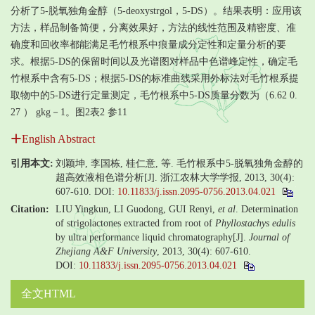
分析了5-脱氧独角金醇（5-deoxystrgol，5-DS）。结果表明：应用该
方法，样品制备简便，分离效果好，方法的线性范围及精密度、准
确度和回收率都能满足毛竹根系中痕量成分定性和定量分析的要
求。根据5-DS的保留时间以及光谱图对样品中色谱峰定性，确定毛
竹根系中含有5-DS；根据5-DS的标准曲线采用外标法对毛竹根系提
取物中的5-DS进行定量测定，毛竹根系中5-DS质量分数为（6.62 0.
27 ） gkg－1。图2表2 参11
English Abstract
引用本文:
刘颖坤, 李国栋, 桂仁意, 等. 毛竹根系中5-脱氧独角金醇的
超高效液相色谱分析[J]. 浙江农林大学学报, 2013, 30(4):
607-610.
DOI:
10.11833/j.issn.2095-0756.2013.04.021
Citation:
LIU Yingkun, LI Guodong, GUI Renyi,
et al
. Determination
of strigolactones extracted from root of
Phyllostachys edulis
by ultra performance liquid chromatography[J].
Journal of
Zhejiang A&F University
, 2013, 30(4): 607-610.
DOI:
10.11833/j.issn.2095-0756.2013.04.021
全文HTML