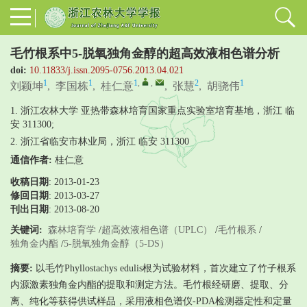
毛竹根系中5-脱氧独角金醇的超高效液相色谱分析
doi:
10.11833/j.issn.2095-0756.2013.04.021
1
1
1
,
,
2
1
刘颖坤
,
李国栋
,
桂仁意
,
张慧
,
胡骁伟
1. 浙江农林大学 亚热带森林培育国家重点实验室培育基地，浙江 临
安 311300;
2. 浙江省临安市林业局，浙江 临安 311300
通信作者:
桂仁意
收稿日期
: 2013-01-23
修回日期
:
2013-03-27
刊出日期
: 2013-08-20
关键词:
森林培育学
/
超高效液相色谱（UPLC）
/
毛竹根系
/
独角金内酯
/
5-脱氧独角金醇（5-DS）
摘要:
以毛竹Phyllostachys edulis根为试验材料，首次建立了竹子根系
内源激素独角金内酯的提取和测定方法。毛竹根经研磨、提取、分
离、纯化等获得供试样品，采用液相色谱仪-PDA检测器定性和定量