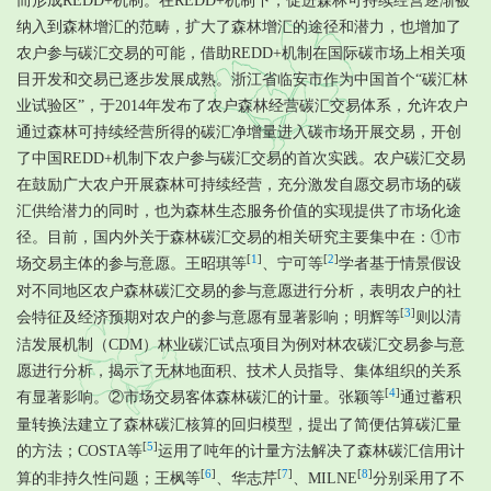
而形成REDD+机制。在REDD+机制下，促进森林可持续经营逐渐被
纳入到森林增汇的范畴，扩大了森林增汇的途径和潜力，也增加了
农户参与碳汇交易的可能，借助REDD+机制在国际碳市场上相关项
目开发和交易已逐步发展成熟。浙江省临安市作为中国首个“碳汇林
业试验区”，于2014年发布了农户森林经营碳汇交易体系，允许农户
通过森林可持续经营所得的碳汇净增量进入碳市场开展交易，开创
了中国REDD+机制下农户参与碳汇交易的首次实践。农户碳汇交易
在鼓励广大农户开展森林可持续经营，充分激发自愿交易市场的碳
汇供给潜力的同时，也为森林生态服务价值的实现提供了市场化途
径。目前，国内外关于森林碳汇交易的相关研究主要集中在：①市
[
1
]
[
2
]
场交易主体的参与意愿。王昭琪等
、宁可等
学者基于情景假设
对不同地区农户森林碳汇交易的参与意愿进行分析，表明农户的社
[
3
]
会特征及经济预期对农户的参与意愿有显著影响；明辉等
则以清
洁发展机制（CDM）林业碳汇试点项目为例对林农碳汇交易参与意
愿进行分析，揭示了无林地面积、技术人员指导、集体组织的关系
[
4
]
有显著影响。②市场交易客体森林碳汇的计量。张颖等
通过蓄积
量转换法建立了森林碳汇核算的回归模型，提出了简便估算碳汇量
[
5
]
的方法；COSTA等
运用了吨年的计量方法解决了森林碳汇信用计
[
6
]
[
7
]
[
8
]
算的非持久性问题；王枫等
、华志芹
、MILNE
分别采用了不