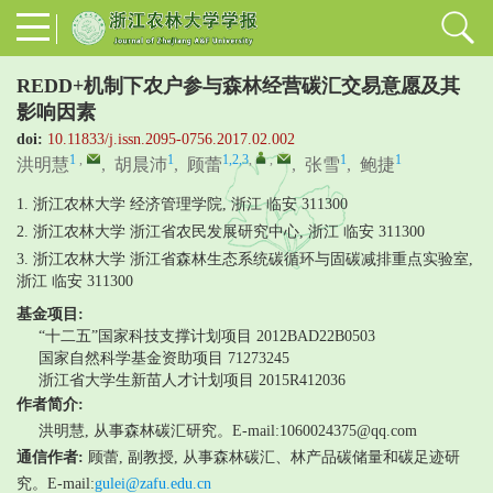
REDD+机制下农户参与森林经营碳汇交易意愿及其
影响因素
doi:
10.11833/j.issn.2095-0756.2017.02.002
1
,
1
1,2,3
,
,
1
1
洪明慧
,
胡晨沛
,
顾蕾
,
张雪
,
鲍捷
1. 浙江农林大学 经济管理学院, 浙江 临安 311300
2. 浙江农林大学 浙江省农民发展研究中心, 浙江 临安 311300
3. 浙江农林大学 浙江省森林生态系统碳循环与固碳减排重点实验室,
浙江 临安 311300
基金项目:
“十二五”国家科技支撑计划项目
2012BAD22B0503
国家自然科学基金资助项目
71273245
浙江省大学生新苗人才计划项目
2015R412036
作者简介:
洪明慧, 从事森林碳汇研究。E-mail:1060024375@qq.com
通信作者:
顾蕾, 副教授, 从事森林碳汇、林产品碳储量和碳足迹研
究。E-mail:
gulei@zafu.edu.cn