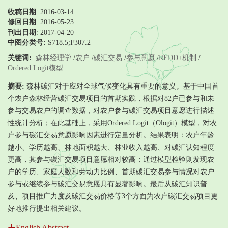
收稿日期
: 2016-03-14
修回日期
:
2016-05-23
刊出日期
: 2017-04-20
中图分类号:
S718.5;F307.2
关键词:
森林经理学
/
农户
/
碳汇交易
/
参与意愿
/
REDD+机制
/
Ordered Logit模型
摘要:
森林碳汇对于应对全球气候变化具有重要的意义。基于中国首
个农户森林经营碳汇交易项目的首期实践，根据对82户已参与和未
参与交易农户的调查数据，对农户参与碳汇交易项目意愿进行描述
性统计分析；在此基础上，采用Ordered Logit（Ologit）模型，对农
户参与碳汇交易意愿影响因素进行定量分析。结果表明：农户年龄
越小、学历越高、林地面积越大、林业收入越高、对碳汇认知程度
更高，其参与碳汇交易项目意愿相对较高；通过模型检验则发现农
户的学历、家庭人数和劳动力比例、首期碳汇交易参与情况对农户
参与或继续参与碳汇交易意愿具有显著影响。最后从碳汇知识普
及、项目推广力度及碳汇交易价格等3个方面为农户碳汇交易项目更
好地推行提出相关建议。
English Abstract