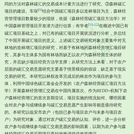
同的方法对森林碳汇的交易成本计量方法进行了研究。③森林碳汇
[
9
]
项目的建设。车琛
结合中国碳汇项目多以造林项目为主，森林经
营管理项目数量较少的现状，依据《森林经营碳汇项目方法学》对
[
10
-
12
]
中国森林管理项目开发潜力进行估算；有学者
在概述中国已有
碳汇项目基础之上，对已有的碳汇项目开展状况进行分析，并总结
了中国开展碳汇项目的意义。上述碳汇交易研究对象主要集中对无
林地的造林增汇项目的研究，对基于有林地的森林经营增汇项目研
究，其参与主体多为国有林场而缺乏以农户为森林经营主体的研
究，并且缺少项目经营方法学支撑；从研究方法上来看，对于农户
层面的碳汇交易意愿研究主要基于情景模拟的假设，缺乏基于现实
交易的研究。本研究以林权改革完成后的林农作为项目的参与主
体，利用中国绿色碳汇基金会开发的《农户森林经营碳汇项目方法
学》开展森林经营增汇交易在中国尚属首次。作为REDD+机制下农
户森林经营增汇的首次首期尝试，项目实施的情况如何、哪些因素
会对农户参与或继续参与碳汇交易意愿产生影响等都是亟待研究
的。本研究以临安市农户（包括已参与项目农户与未参与项目农
户）为研究对象，通过对农户碳汇交易的认知、评价，进一步分析
农户参与或继续参与碳汇交易意愿的影响因素，以期为农户参与森
林经营碳汇交易后期项目更好地推进提供政策建议。