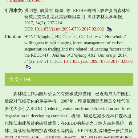
引用本文:
洪明慧, 胡晨沛, 顾蕾, 等. REDD+机制下农户参与森林经
营碳汇交易意愿及其影响因素[J]. 浙江农林大学学报,
2017, 34(2): 207-214.
DOI:
10.11833/j.issn.2095-0756.2017.02.002
Citation:
HONG Minghui, HU Chenpei, GU Lei,
et al
. Households'
willingness in participating forest management of carbon
sequestration trading and the related influencing factors under
the REDD+[J].
Journal of Zhejiang A&F University
, 2017,
34(2): 207-214.
DOI:
10.11833/j.issn.2095-0756.2017.02.002
全文HTML
森林碳汇作为国际公认的有效碳减排措施，已逐渐成为中国积
极应对气候变化的重要举措。2007年，印度尼西亚巴厘岛全球气候
变化大会引入REDD（reducing emissions from deforestation and forest
degradation in developing countries）机制，即通过减少毁林和森林退
化降低由此所致的碳排放量；在REDD的基础之上纳入森林保护、森
林可持续经营与增加森林碳汇等内容，REDD机制得到进一步扩展从