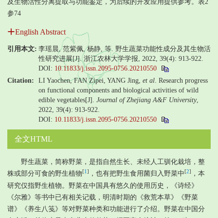
及生物活性分离提取与功能鉴定，为后续的开发应用提供参考。表2
参74
English Abstract
引用本文:
李瑶晨, 范紫佩, 杨静, 等. 野生蔬菜功能性成分及其生物活
性研究进展[J]. 浙江农林大学学报, 2022, 39(4): 913-922.
DOI:
10.11833/j.issn.2095-0756.20210550
Citation:
LI Yaochen, FAN Zipei, YANG Jing,
et al
. Research progress
on functional components and biological activities of wild
edible vegetables[J].
Journal of Zhejiang A&F University
,
2022, 39(4): 913-922.
DOI:
10.11833/j.issn.2095-0756.20210550
全文HTML
野生蔬菜，简称野菜，是指自然生长、未经人工驯化栽培，整
[
1
]
[
2
]
株或部分可食的野生植物
，也有把野生食用菌归入野菜中
，本
研究仅指野生植物。野菜在中国具有悠久的使用历史，《诗经》
《尔雅》等书中已有相关记载，明清时期的《救荒本草》《野菜
谱》《养生八笺》等对野菜种类和功能进行了介绍。野菜在中国分