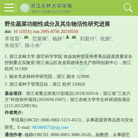
野生蔬菜功能性成分及其生物活性研究进展
doi:
10.11833/j.issn.2095-0756.20210550
1
,
1
1
,
,
2
1
李瑶晨
,
范紫佩
,
杨静
,
刘庭付
,
祝彪
,
1
3
朱祝军
,
陈小央
1. 浙江农林大学 园艺科学学院 农业农村部亚热带果品蔬菜质量安全
控制重点实验室/浙江省山区农业高效绿色生产协同创新中心，浙江
杭州 311300
2. 丽水市农林科学研究院，浙江 丽水 323000
3. 浙江省种子管理总站，浙江 杭州 310020
基金项目:
浙江省重点研发计划项目(2019C02014)；浙江省“三农六
方”科技协作项目(2019SNLF007)；浙江农林大学学生科研训练项目
(113-2013200136)
作者简介:
李瑶晨(ORCID: 0000-0002-5123-4515)，从事蔬菜营养品质与安全
研究。E-mail:
983484573@qq.com
通信作者:
杨静(ORCID: 0000-0003-3880-2618)，副教授，从事园艺