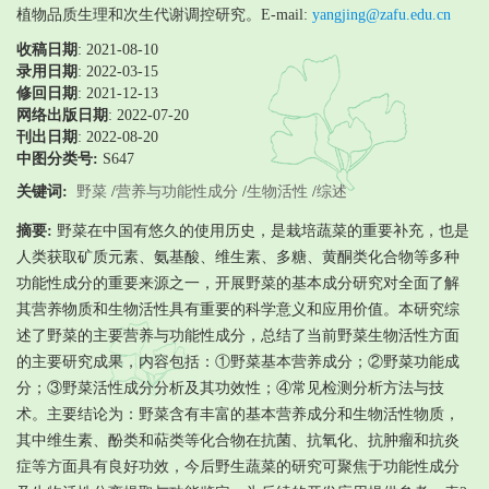
植物品质生理和次生代谢调控研究。E-mail:
yangjing@zafu.edu.cn
收稿日期
: 2021-08-10
录用日期
:
2022-03-15
修回日期
:
2021-12-13
网络出版日期
: 2022-07-20
刊出日期
: 2022-08-20
中图分类号:
S647
关键词:
野菜
/
营养与功能性成分
/
生物活性
/
综述
摘要:
野菜在中国有悠久的使用历史，是栽培蔬菜的重要补充，也是
人类获取矿质元素、氨基酸、维生素、多糖、黄酮类化合物等多种
功能性成分的重要来源之一，开展野菜的基本成分研究对全面了解
其营养物质和生物活性具有重要的科学意义和应用价值。本研究综
述了野菜的主要营养与功能性成分，总结了当前野菜生物活性方面
的主要研究成果，内容包括：①野菜基本营养成分；②野菜功能成
分；③野菜活性成分分析及其功效性；④常见检测分析方法与技
术。主要结论为：野菜含有丰富的基本营养成分和生物活性物质，
其中维生素、酚类和萜类等化合物在抗菌、抗氧化、抗肿瘤和抗炎
症等方面具有良好功效，今后野生蔬菜的研究可聚焦于功能性成分