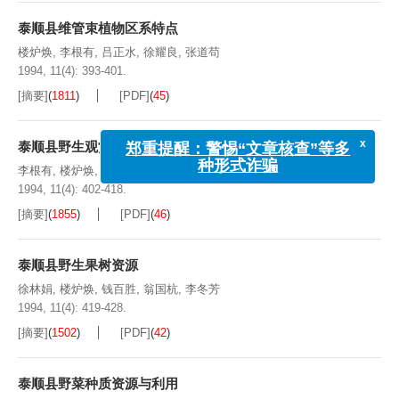
泰顺县维管束植物区系特点
楼炉焕
,
李根有
,
吕正水
,
徐耀良
,
张道苟
1994, 11(4): 393-401.
[摘要]
(
1811
)
[PDF]
(
45
)
泰顺县野生观赏植物资源
x
郑重提醒：警惕“文章核查”等多
种形式诈骗
李根有
,
楼炉焕
,
吕正水
,
沈士华
,
陆锦星
1994, 11(4): 402-418.
[摘要]
(
1855
)
[PDF]
(
46
)
泰顺县野生果树资源
徐林娟
,
楼炉焕
,
钱百胜
,
翁国杭
,
李冬芳
1994, 11(4): 419-428.
[摘要]
(
1502
)
[PDF]
(
42
)
泰顺县野菜种质资源与利用