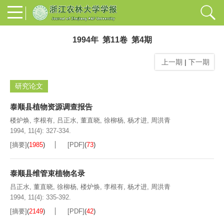
1994年 第11卷 第4期
上一期
|
下一期
研究论文
泰顺县植物资源调查报告
楼炉焕
,
李根有
,
吕正水
,
董直晓
,
徐柳杨
,
杨才进
,
周洪青
1994, 11(4): 327-334.
[摘要]
(
1985
)
[PDF]
(
73
)
泰顺县维管束植物名录
吕正水
,
董直晓
,
徐柳杨
,
楼炉焕
,
李根有
,
杨才进
,
周洪青
1994, 11(4): 335-392.
[摘要]
(
2149
)
[PDF]
(
42
)