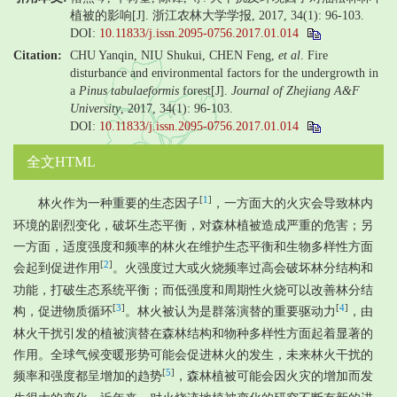
植被的影响[J]. 浙江农林大学学报, 2017, 34(1): 96-103.
DOI:
10.11833/j.issn.2095-0756.2017.01.014
Citation:
CHU Yanqin, NIU Shukui, CHEN Feng,
et al
. Fire
disturbance and environmental factors for the undergrowth in
a
Pinus tabulaeformis
forest[J].
Journal of Zhejiang A&F
University
, 2017, 34(1): 96-103.
DOI:
10.11833/j.issn.2095-0756.2017.01.014
全文HTML
[
1
]
林火作为一种重要的生态因子
，一方面大的火灾会导致林内
环境的剧烈变化，破坏生态平衡，对森林植被造成严重的危害；另
一方面，适度强度和频率的林火在维护生态平衡和生物多样性方面
[
2
]
会起到促进作用
。火强度过大或火烧频率过高会破坏林分结构和
功能，打破生态系统平衡；而低强度和周期性火烧可以改善林分结
[
3
]
[
4
]
构，促进物质循环
。林火被认为是群落演替的重要驱动力
，由
林火干扰引发的植被演替在森林结构和物种多样性方面起着显著的
作用。全球气候变暖形势可能会促进林火的发生，未来林火干扰的
[
5
]
频率和强度都呈增加的趋势
，森林植被可能会因火灾的增加而发