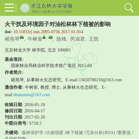
火干扰及环境因子对油松林林下植被的影响
doi:
10.11833/j.issn.2095-0756.2017.01.014
,
褚燕琴
,
牛树奎
,
陈锋
,
芮淑君
,
王凯
北京林业大学 林学院, 北京 100083
基金项目:
国家林业局林业科学技术推广项目
2015-04
作者简介:
褚燕琴, 从事林火生态研究。E-mail:15650700210@163.com
通信作者:
牛树奎, 教授, 博士, 从事林火生态研究。E-
mail:
shukuiniu@163.com
收稿日期
: 2016-01-19
修回日期
:
2016-04-17
刊出日期
: 2017-02-20
中图分类号:
S718.5
关键词:
森林保护学
/
火烧强度
/
林下植被
/
冗余分析(RDA)
/
重要值
/
多样性指数