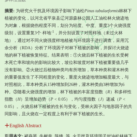
摘要:
为研究火干扰及环境因子影响下油松
Pinus tabulaeformis
林林下
植被的变化，以河北省平泉县辽河源森林公园人工油松林火烧迹地
为对象，根据烧伤程度不同，划分为轻度、中度、重度3个火烧强度
-1
级别，设置重复3个·样地
，并分别设置了对照样地（未过火林
地），通过对不同火烧强度样地植被与环境因子进行调查，采用冗
余分析（RDA）分析了环境因子对林下植被的影响，并探讨火烧迹
地的林下植被恢复特征。结果表明：①火烧后林下植被的生长受树
木死亡率和坡向的影响比较大，坡位和坡度对林下植被重要值几乎
没有影响。②火烧过后植物种类均有所增加，草本种类和灌木种类
的重要值发生了不同程度的变化，重度火烧迹地增加幅度最大，与
对照相比，草本种类从15种增加到26种，灌木种类由3种增加为6
种。③随着火烧强度的增加，林下植被的丰富度指数（
R
）和多样性
指数（
H
）呈增加趋势（
P
< 0.05），均匀度指数（
J
）递减（
P
<
0.05）。火烧后林下植被的生长与变化，受林火因子与地形因子的共
同影响，且火烧在一定程度上有利于林下植被的生长。
English Abstract
引用本文:
褚燕琴, 牛树奎, 陈锋, 等. 火干扰及环境因子对油松林林下