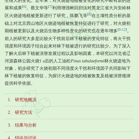
生很大的变化。近年来，对火烧迹地植被变化的研究不断有新的进
[
6
]
[
7
]
展和成果
。蔡文华等
利用增强树回归法对黑龙江省大兴安岭林
[
8
]
区火烧迹地植被更新进行了研究，陈鹏飞等
在土壤性质分析的基
础上对北京西山地区火烧迹地植被恢复特征进行了研究，对火烧初
[
9
-
12
]
期植被更新以及火烧后生物多样性变化的研究也在逐年增多
。
前人的研究大多是比较火干扰前后林下植被的变化特征，将火干扰
强度和环境因子结合起来对林下植被进行的研究比较少。为了深入
了解火后林下植被演替发展过程以及影响因素，本研究以河北省辽
河源森林公园火烧1 a后的人工油松
Pinus tabulaeformi
林火烧迹地为
对象，初步研究了火烧初期不同强度火干扰和环境因子共同影响下
林下植被的恢复特征，为探讨火烧迹地的植被恢复及植被演替规律
提供科学依据。
1. 研究地概况
2. 研究方法
3. 结果与分析
4. 结论与讨论