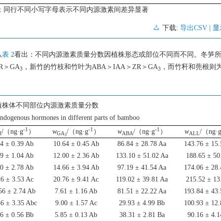
；同行不同小写字母表示不同内源激素间差异显著
下载:
导出CSV
| 
从
表 2
看出：不同内源激素质量分数因植株形态或部位不同而不同。冬笋
R＞GA
，新竹的竹枝和竹叶为ABA＞IAA＞ZR＞GA
，而竹秆和蔸根则为
3
3
植株体不同部位内源激素质量分数
endogenous hormones in different parts of bamboo
-1
-1
-1
/（ng·g
）
w
/（ng·g
）
w
/（ng·g
）
w
/（ng·
R
GA
ABA
ALL
3
84 ± 0.39 Ab
10.64 ± 0.45 Ab
86.84 ± 28.78 Aa
143.76 ± 15
29 ± 1.04 Ab
12.00 ± 2.36 Ab
133.10 ± 51.02 Aa
188.65 ± 50
00 ± 2.78 Ab
14.66 ± 3.94 Ab
97.19 ± 41.54 Aa
174.06 ± 28
26 ± 3.53 Ac
20.76 ± 9.41 Ac
119.02 ± 39.81 Aa
215.52 ± 13
56 ± 2.74 Ab
7.61 ± 1.16 Ab
81.51 ± 22.22 Aa
193.84 ± 43
36 ± 3.35 Abc
9.00 ± 1.57 Ac
29.93 ± 4.99 Bb
100.93 ± 12
66 ± 0.56 Bb
5.85 ± 0.13 Ab
38.31 ± 2.81 Ba
90.16 ± 4.1