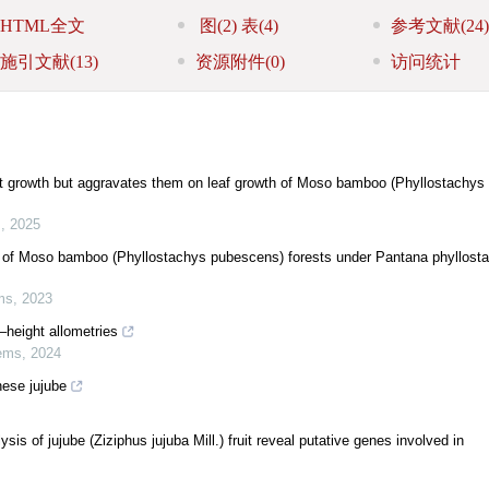
HTML全文
图
(2)
表
(4)
参考文献
(24)
施引文献
(13)
资源附件
(0)
访问统计
root growth but aggravates them on leaf growth of Moso bamboo (Phyllostachys 
s
,
2025
ess of Moso bamboo (Phyllostachys pubescens) forests under Pantana phyllost
ms
,
2023
–height allometries
ems
,
2024
nese jujube
s of jujube (Ziziphus jujuba Mill.) fruit reveal putative genes involved in