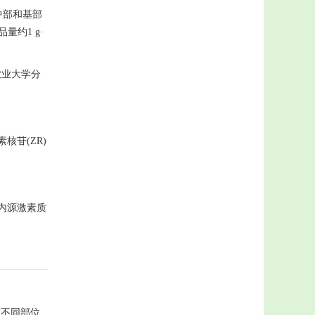
中部和基部
约1 g·
农业大学分
素核苷(ZR)
的内源激素质
在不同部位