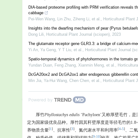
DIA-based proteome profiling with PRM verification reveals t
cabbage
Pei‐Wen Wang, Lin Zhu, Ziheng Li, et al.
,
Horticultural Plant 
Insights into the dwarfing mechanism of pear (Pyrus betulaef
Dong Lili
,
Horticultural Plant Journal (sciopen)
,
2023
The glutamate receptor gene GLR3.3: a bridge of calcium-med
Yi An, Ya Geng, Y T Liu, et al.
,
Horticultural Plant Journal (s
Spatio-temporal dynamics of phytohormones in the tomato gra
Yundan Duan, Feng Zhang, Xianmin Meng, et al.
,
Horticultur
DcGA20ox2 and DcGA2ox1 alter endogenous gibberellin conten
Min Jia, Ya-Hui Wang, Chen Chen, et al.
,
Horticultural Plant 
Powered by
厚竹
Phyllostachys
edulis
‘Pachyloen’又称厚壁毛竹
定为国家级优良品种。厚竹因其秆壁厚度是等径毛竹的1.8~
[
1
]
[
3
]
[
4
-
5
]
养物质含量
、抗寒性
、氮代谢水平和利用率
、二氧
[
9
-
10
]
值、种质价值、碳储量和固碳能力
较高，推广前景广