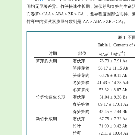
间均无显著差异。竹笋快速生长期，潜伏芽和春笋的生命活动
而春笋中IAA＞ABA＞ZR＞GA
，差异程度因部位而异。新
3
竹秆中内源激素质量分数则是IAA＞ABA＞ZR＞GA
。
3
表 1
不
Table 1
Contents of
-1
时期
部位
w
/（ng·g
）
IAA
笋芽膨大期
潜伏芽
78.73 ± 7.91 Aa
笋芽芽箨
58.17 ± 11.15 Ab
笋芽芽肉
68.76 ± 9.11 Ab
冬笋笋箨
41.43 ± 14.38 Aab
冬笋笋肉
53.32 ± 8.87 Ab
竹笋快速生长期
潜伏芽
51.04 ± 9.36 Ba
春笋笋箨
89.17 ± 17.61 Aa
春笋笋肉
43.45 ± 2.44 Bb
新竹长成期
潜伏芽
67.75 ± 7.72 Aa
竹叶
71.90 ± 9.42 Ab
竹秆
72.11 ± 10.04 Aa