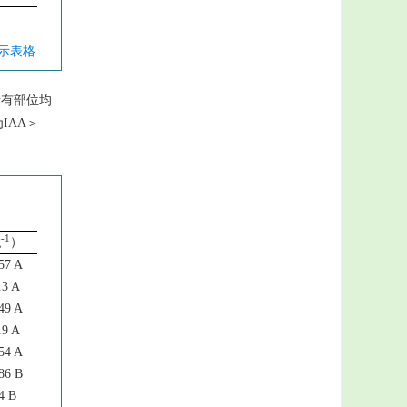
显示表格
所有部位均
IAA＞
-1
g
）
.57 A
.3 A
.49 A
.9 A
.54 A
.86 B
4 B