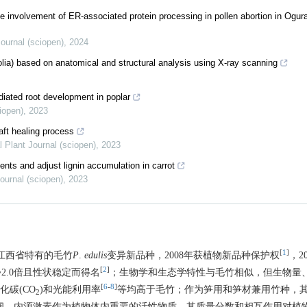
he involvement of ER-associated protein processing in pollen abortion in Ogu
Journal (sciopen)
,
2024
olia) based on anatomical and structural analysis using X-ray scanning
iated root development in poplar
ciopen)
,
2023
ft healing process
al Plant Journal (sciopen)
,
2023
ts and adjust lignin accumulation in carrot
Journal (sciopen)
,
2023
[
1
]
，是江西省特有的毛竹
P
.
edulis
变异新品种，2008年获植物新品种保护权
，2
[
2
]
2.0倍且性状稳定而得名
；生物学和生态学特性与毛竹相似，但生物量
[
6
-
8
]
化碳(CO
)和光能利用率
等均高于毛竹；作为笋用和笋材兼用竹种，
2
阔。内源激素作为植物体内重要的活性物质，其质量分数和相互作用对植