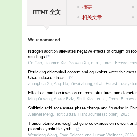
摘要
HTML全文
相关文章
We recommend
Nitrogen addition alleviates negative effects of drought on 
seedlings
Ge Gao, Jianrong Xia, Yaowen Xu, et al.
,
Forest Ecosystem
Retrieving chlorophyll content and equivalent water thickn
Chao-induced stress...
Zhanghua Xu, Anqi He, Yiwei Zhang, et al.
,
Forest Ecosyste
Effects of bamboo invasion on forest structures and diameter
Ming Ouyang, Anwar Eziz, Shuli Xiao, et al.
,
Forest Ecosyst
Shikimic acid accelerates phase change and flowering in Chi
Xianwei Meng
,
Horticultural Plant Journal (sciopen)
,
2023
Transcriptome and weighted gene co-expression network analysi
proanthocyanin biosynth...
Wenqiang Wang
,
Food Science and Human Wellness
,
2023