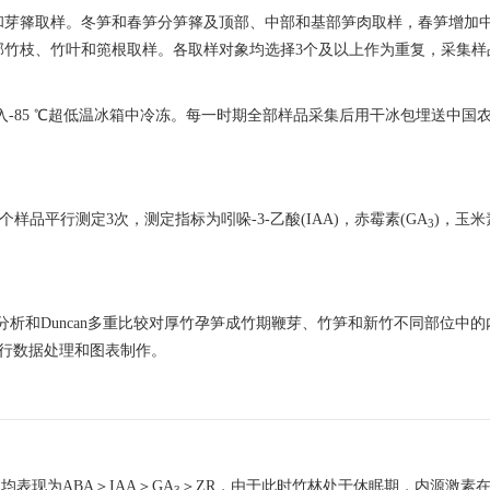
和芽箨取样。冬笋和春笋分笋箨及顶部、中部和基部笋肉取样，春笋增加
竹枝、竹叶和篼根取样。各取样对象均选择3个及以上作为重复，采集样品量
入-85 ℃超低温冰箱中冷冻。每一时期全部样品采集后用干冰包埋送中国
样品平行测定3次，测定指标为吲哚-3-乙酸(IAA)，赤霉素(GA
)，玉米
3
方差分析和Duncan多重比较对厚竹孕笋成竹期鞭芽、竹笋和新竹不同部位中
件进行数据处理和图表制作。
表现为ABA＞IAA＞GA
＞ZR，由于此时竹林处于休眠期，内源激素