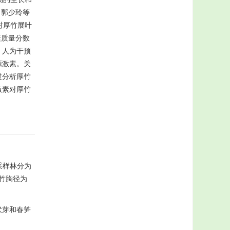
，郭少玲等
对厚竹展叶
素质量分数
，人为干预
源激素。关
过分析厚竹
激素对厚竹
。采样林分为
竹胸径为
伏芽和春笋