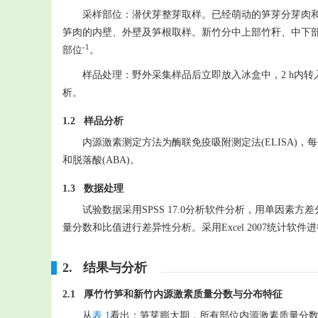
采样部位：潜伏芽整芽取样。已经萌动的笋芽分芽肉
笋肉的内壁、外壁及笋根取样。新竹分中上部竹秆、中下部
-1
部位
。
样品处理：野外采集样品后立即放入冰盒中，2 h内转
析。
1.2 样品分析
内源激素测定方法为酶联免疫吸附测定法(ELISA)，每个
和脱落酸(ABA)。
1.3 数据处理
试验数据采用SPSS 17.0分析软件分析，用单因素
量分数和比值进行差异性分析。采用Excel 2007统计软
2. 结果与分析
2.1 厚竹竹笋和新竹内源激素质量分数与分布特征
从
表 1
看出：笋芽膨大期，所有部位内源激素质量分数均