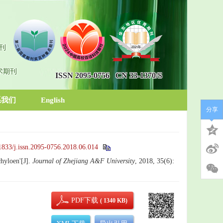
刊
术期刊
ISSN 2095-0756
CN 33-1370/S
系我们
English
分享
1833/j.issn.2095-0756.2018.06.014
hyloen'[J].
Journal of Zhejiang A&F University
, 2018, 35(6):
PDF下载
( 1340 KB)