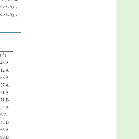
R＞GA
，
3
R＞GA
，
3
-1
g
）
.45 A
.12 A
.83 A
.57 A
.21 A
.71 B
.54 A
36 C
.45 B
.65 A
.98 B