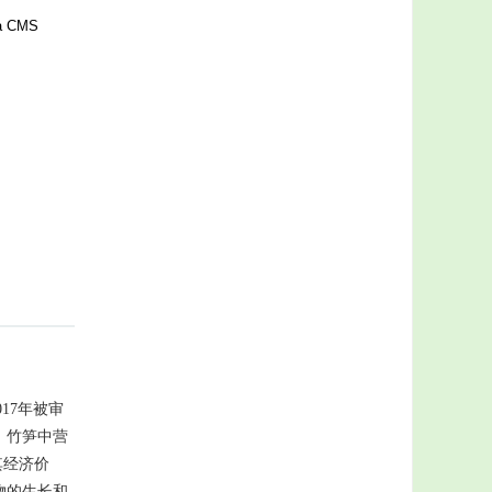
ra CMS
017年被审
、竹笋中营
其经济价
物的生长和