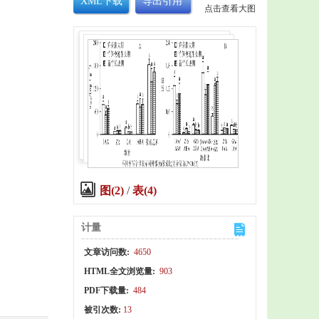
XML下载
导出引用
点击查看大图
图(2)
/
表(4)
计量
文章访问数:
4650
HTML全文浏览量:
903
PDF下载量:
484
被引次数:
13