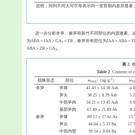
说明：同列不同大写字母表示同一发育期内差异显著
进一步分析冬笋、春笋和新竹不同部位的内源激素。
为ABA＞IAA＞GA
＞ZR，春笋所有部位为IAA＞ABA＞Z
3
ABA＞ZR＞GA
。
3
表 2
Table 2
Contents of 
-1
植株形态
部位
w
/（ng·g
）
w
IAA
Z
冬笋
笋箨
41.43 ± 14.38 Aab
4.
笋尖
38.25 ± 8.39 Aab
5.
中部笋肉
54.21 ± 13.45 Aab
8.
基部笋肉
67.49 ± 21.89 Ab
8.
春笋
笋箨
89.17 ± 17.61 Aa
15.
笋尖
44.64 ± 5.33 Ba
17.
中部内壁
39.34 ± 0.84 Ba
6.