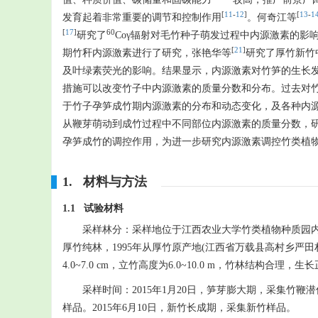
[
11
-
12
]
[
13
-
1
发育起着非常重要的调节和控制作用
。何奇江等
[
17
]
60
研究了
Coγ辐射对毛竹种子萌发过程中内源激素的影
[
21
]
期竹秆内源激素进行了研究，张艳华等
研究了厚竹新竹
及叶绿素荧光的影响。结果显示，内源激素对竹笋的生长
措施可以改变竹子中内源激素的质量分数和分布。过去对
于竹子孕笋成竹期内源激素的分布和动态变化，及各种内
从鞭芽萌动到成竹过程中不同部位内源激素的质量分数，
孕笋成竹的调控作用，为进一步研究内源激素调控竹类植
1. 材料与方法
1.1 试验材料
采样林分：采样地位于江西农业大学竹类植物种质园内(28°45
厚竹纯林，1995年从厚竹原产地(江西省万载县高村乡严田村，28°06
4.0~7.0 cm，立竹高度为6.0~10.0 m，竹林结构合理，生
采样时间：2015年1月20日，笋芽膨大期，采集竹鞭
样品。2015年6月10日，新竹长成期，采集新竹样品。