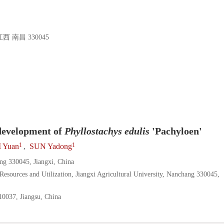
南昌 330045
development of
Phyllostachys edulis
'Pachyloen'
1
1
I Yuan
,
SUN Yadong
ang 330045, Jiangxi, China
sources and Utilization, Jiangxi Agricultural University, Nanchang 330045,
210037, Jiangsu, China