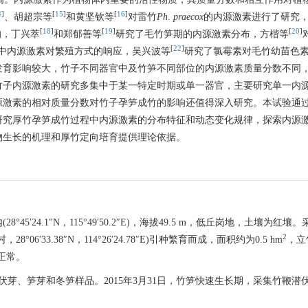
4
]
[
15
]
[
16
]
、胡超宗等
和黄坚钦等
对雷竹
Ph
.
praecox
的内源激素进行了研究
[
18
]
[
19
]
[
20
]
响，丁兴萃
和郑郁善等
研究了毛竹笋期的内源激素分布，方楷等
[
22
]
中内源激素对繁殖方式的响应，吴兴波等
研究了氯霉素对毛竹幼苗色
发育影响较大，竹子不同器官中及竹笋不同部位的内源激素质量分数不同
竹子内源激素的研究多集中于某一特定时期或单一器官，主要研究单一内
源激素的相对质量分数对竹子孕笋成竹的影响还值得深入研究。本试验通
研究厚竹孕笋成竹过程中内源激素的分布特征和动态变化规律，探索内源
物生长的机理和厚竹定向培育提供理论依据。
′24.1″N，115°49′50.2″E)，海拔49.5 m，低丘岗地，土壤为红壤
2
′33.38″N，114°26′24.78″E)引种繁育而成，面积约为0.5 hm
，立
长正常。
潜伏芽、笋芽和冬笋样品。2015年3月31日，竹笋快速生长期，采集竹鞭潜