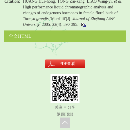
Citation:
HUANG Hua-hong, TONG Zai-kang, LIAO Wang-yi,
et al
.
High performance liquid chromatographic analysis and
changes of endogenous hormones in female floral buds of
Torreya grandis
`Merrillii'[J].
Journal of Zhejiang A&F
University
, 2005, 22(4): 390-395.
全文HTML
PDF
查看
关注
分享
返回顶部