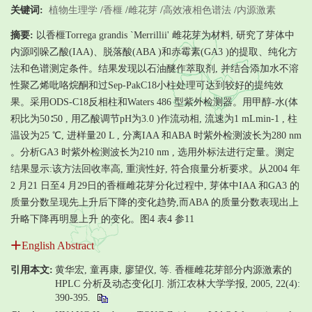
关键词:
植物生理学
/
香榧
/
雌花芽
/
高效液相色谱法
/
内源激素
摘要:
以香榧Torrega grandis `Merrillii' 雌花芽为材料, 研究了芽体中
内源吲哚乙酸(IAA)、脱落酸(ABA )和赤霉素(GA3 )的提取、纯化方
法和色谱测定条件。结果发现以石油醚作萃取剂, 并结合添加水不溶
性聚乙烯吡咯烷酮和过Sep-PakC18小柱处理可达到较好的提纯效
果。采用ODS-C18反相柱和Waters 486 型紫外检测器。用甲醇-水(体
积比为50∶50 , 用乙酸调节pH为3.0 )作流动相, 流速为1 mLmin-1 , 柱
温设为25 ℃, 进样量20 L , 分离IAA 和ABA 时紫外检测波长为280 nm
。分析GA3 时紫外检测波长为210 nm , 选用外标法进行定量。测定
结果显示:该方法回收率高, 重演性好, 符合痕量分析要求。从2004 年
2 月21 日至4 月29日的香榧雌花芽分化过程中, 芽体中IAA 和GA3 的
质量分数呈现先上升后下降的变化趋势,而ABA 的质量分数表现出上
升略下降再明显上升 的变化。图4 表4 参11
English Abstract
引用本文:
黄华宏, 童再康, 廖望仪, 等. 香榧雌花芽部分内源激素的
HPLC 分析及动态变化[J]. 浙江农林大学学报, 2005, 22(4):
390-395.