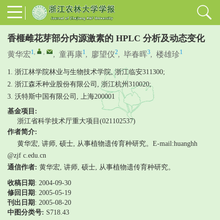
香榧雌花芽部分内源激素的 HPLC 分析及动态变化
1
,
,
1
2
3
1
黄华宏
,
童再康
,
廖望仪
,
毕春晖
,
楼雄珍
1. 浙江林学院林业与生物技术学院, 浙江临安311300;
2. 浙江森禾种业股份有限公司, 浙江杭州310020;
3. 沃特斯中国有限公司, 上海200001
基金项目:
浙江省科学技术厅重大项目(021102537)
作者简介:
黄华宏, 讲师, 硕士, 从事植物遗传育种研究。E-mail:huanghh
@zjf c.edu.cn
通信作者:
黄华宏, 讲师, 硕士, 从事植物遗传育种研究。
收稿日期
: 2004-09-30
修回日期
:
2005-05-19
刊出日期
: 2005-08-20
中图分类号:
S718.43