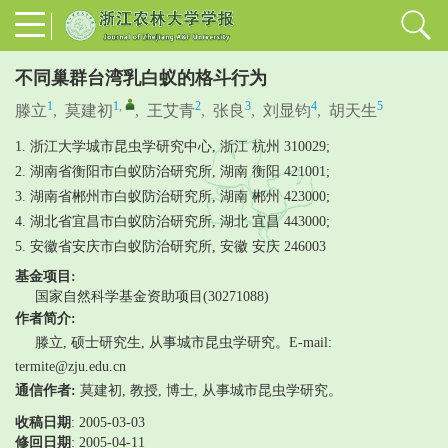
不同巢群台湾乳白蚁的格斗行为
1
1
,
2
3
4
5
滕立
,
莫建初
,
王艾青
,
张良
,
刘显钧
,
胡天生
1. 浙江大学城市昆虫学研究中心, 浙江 杭州 310029;
2. 湖南省衡阳市白蚁防治研究所, 湖南 衡阳 421001;
3. 湖南省郴州市白蚁防治研究所, 湖南 郴州 423000;
4. 湖北省宜昌市白蚁防治研究所, 湖北 宜昌 443000;
5. 安徽省安庆市白蚁防治研究所, 安徽 安庆 246003
基金项目:
国家自然科学基金资助项目(30271088)
作者简介:
滕立, 硕士研究生, 从事城市昆虫学研究。E-mail:
termite@zju.edu.cn
通信作者:
莫建初, 教授, 博士, 从事城市昆虫学研究。
收稿日期
: 2005-03-03
修回日期
:
2005-04-11