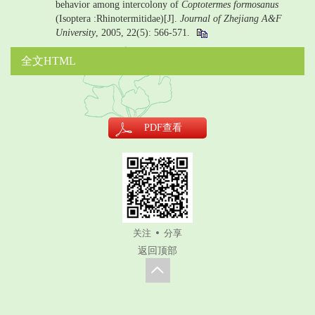
behavior among intercolony of
Coptotermes formosanus
(Isoptera :Rhinotermitidae)[J].
Journal of Zhejiang A&F
University
, 2005, 22(5): 566-571.
全文HTML
PDF
查看
关注
分享
返回顶部