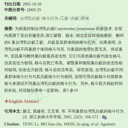
刊出日期
: 2005-10-20
中图分类号:
Q969.29
关键词:
台湾乳白蚁
/
格斗行为
/
工蚁
/
兵蚁
/
群体
摘要:
为探索控制台湾乳白蚁Coptotermes formosanus 的新技术, 在室
内观测了采自安徽安庆,浙江诸暨、丽水, 湖北宜昌和湖南衡阳、郴州
的6 巢台湾乳白蚁工蚁、兵蚁及其群体间的格斗行为。结果表明, 台
湾乳白蚁不同巢群个体间格斗与否, 与巢源的地理位置无关。供试巢
中, 宜昌巢与郴州巢白蚁最具攻击性, 它们与其他巢白蚁均发生格斗,
但其攻击力较弱, 格斗后死亡率高。诸暨巢和衡阳巢白蚁的攻击性相
对较弱, 但攻击力较强, 格斗后存活率高。研究发现, 台湾乳白蚁不同
巢群体格斗行为与其兵蚁格斗行为相同, 说明可用兵蚁格斗代替群体
格斗来测试不同巢台湾乳白蚁的格斗行为。另外, 格斗双方相处时间
的长短, 对试验结果有一定影响。表3 参19
English Abstract
引用本文:
滕立, 莫建初, 王艾青, 等. 不同巢群台湾乳白蚁的格斗行为
[J]. 浙江农林大学学报, 2005, 22(5): 566-571.
Citation:
TENG Li, MO Jian-chu, WANG Ai-qing,
et al
. Agonistic