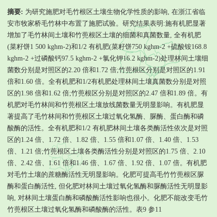
摘要:
为研究施肥对毛竹根区土壤生物化学性质的影响, 在浙江省临
安市牧家桥毛竹林中布置了施肥试验。研究结果表明:施有机肥显著
增加了毛竹林间土壤和竹蔸根区土壤的细菌和真菌数量, 全有机肥
(菜籽饼1 500 kghm-2)和1/2 有机肥(菜籽饼750 kghm-2 +硫酸铵168.8
kghm-2 +过磷酸钙97.5 kghm-2 +氯化钾16.2 kghm-2)处理林间土壤细
菌数分别是对照区的2.20 倍和1.72 倍;竹蔸根区分别是对照区的1.91
倍和1.60 倍。全有机肥和1/2有机肥处理林间土壤真菌数分别是对照
区的1.98 倍和1.62 倍;竹蔸根区分别是对照区的2.47 倍和1.89 倍。有
机肥对毛竹林间和竹蔸根区土壤放线菌数量无明显影响。有机肥显
著提高了毛竹林间和竹蔸根区土壤过氧化氢酶、脲酶、蛋白酶和磷
酸酶的活性。全有机肥和1/2 有机肥林间土壤各类酶活性依次是对照
区的1.24 倍、1.72 倍、1.82 倍、1.55 倍和1.07 倍、1.40 倍、1.53
倍、1.21 倍;竹蔸根区土壤各类酶活性分别是对照区的1.75 倍、2.10
倍、2.42 倍、1.61 倍和1.46 倍、1.67 倍、1.92 倍、1.07 倍。有机肥
对毛竹土壤的蔗糖酶活性无明显影响。化肥可提高毛竹竹蔸根区脲
酶和蛋白酶活性, 但化肥对林间土壤过氧化氢酶和脲酶活性无明显影
响, 对林间土壤蛋白酶和磷酸酶活性影响也很小。化肥不能改变毛竹
竹蔸根区土壤过氧化氢酶和磷酸酶的活性。表9 参11