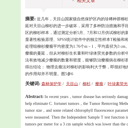
相关文章
摘要:
近几年，天目山国家级自然保护区内的珍稀种群柳杉Cryp
延对天目山柳杉的进一步破坏，采用了多种防治措施和手
区的柳杉样本，通过测定分析5月、7月和12月供试柳杉
显著性检验原理、SPSS统计软件中的独立性样本T检验
处理组柳杉瘿瘤平均密度为1.76个m－1，平均直径为3
瘿瘤的蔓延，但从对柳杉生长量和叶绿体荧光参数的分析中发
法有效地减少瘿瘤的数量和密度，能够防治瘿瘤病在柳杉
得出结论： 物理去瘤法对柳杉的影响利大于弊，即很好地
的作用却并不明显。图5参6
关键词:
森林保护学
/
天目山
/
柳杉
/
瘿瘤
/
叶绿素荧光
Abstract:
In recent years，tumor disease has seriously damag
help eliminate C. fortunei tumors，the Tumor Removing Method 
tumor size，and some related chlorophyll fluorescence param
were measured. Then the Independent Sample T test function in
tumors per meter for a 3 cm sample which was lower than the 