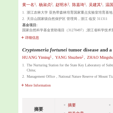
1
2
2
1
1
黄一名
,
杨淑贞
,
赵明水
,
陈嘉琦
,
吴建其
,
温
1.
浙江农林大学 亚热带森林培育国家重点实验室培育基地，浙江
2.
天目山国家级自然保护区 管理局，浙江 临安 311311
基金项目:
国家自然科学基金资助项目（31270497）;浙江省科学技术重
详细信息
Cryptomeria fortunei
tumor disease and a
1
2
HUANG Yiming
,
YANG Shuzhen
,
ZHAO Mingshu
1.
The Nurturing Station for the State Key Laboratory of S
China;
2.
Management Office，National Nature Reserve of Mount 
More Information
摘要
摘要