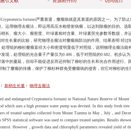
施引文献
资源附件
(0)
访问统计
tomeria fortunei严重衰退，瘿瘤病就是其衰退的原因之一。为了防
段。运用物理去瘤法，即运用高压水枪喷射病瘤，以达到除瘤的目的。选
的新梢长、瘤大小、瘤密度、叶绿素相对含量、叶绿素荧光参数等数据，并
和相对生长量的比较，研究物理去瘤法对瘿瘤病防治的作用。结果表明:经过
 cm。处理组的柳杉瘿瘤直径大小和密度明显低于对照组，说明物理去瘤法能
现，处理组的光合量子产量仅为0.406，低于对照组的0.682。初步认
群落中的蔓延，但却不能促进反而还抑制了柳杉的生长和光合作用进行。
抑制了瘿瘤的传播，保护了柳杉种群免受瘿瘤病的侵害，但它对柳杉的生
/
新梢生长量
/
物理去瘤法
ed and endangered Cryptomeria fortunei in National Nature Reserve of Mount
which uses a high pressure water pump was devised. In this study fresh tree 
eters of treated samples collected from Mount Tianmu in May，July，and Dec
 SPSS statistical software was used to compare treated samples. Results showe
control. However，growth data and chlorophyll parameters revealed yield of th