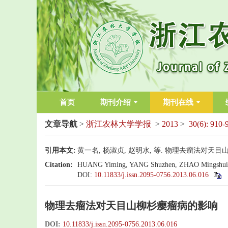
首页
期刊介绍
期刊在线
文章导航
>
浙江农林大学学报
>
2013
>
30(6): 910-
引用本文:
黄一名, 杨淑贞, 赵明水, 等. 物理去瘤法对天目山柳杉瘿
Citation:
HUANG Yiming, YANG Shuzhen, ZHAO Mingshu
DOI:
10.11833/j.issn.2095-0756.2013.06.016
物理去瘤法对天目山柳杉瘿瘤病的影响
DOI:
10.11833/j.issn.2095-0756.2013.06.016