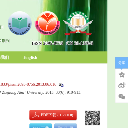
刊
术期刊
ISSN 2095-0756
CN 33-1370/S
系我们
English
分享
1833/j.issn.2095-0756.2013.06.016
f Zhejiang A&F University
, 2013, 30(6): 910-913.
PDF下载
( 1179 KB)