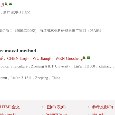
,
国胜
 临安 311300;
点项目（2006C22062）;浙江省林业科研成果推广项目（05A03）
 removal method
2
1
1
,
i
,
CHEN Jiaqi
,
WU Jianqi
,
WEN Guosheng
ubtropical Silviculture，Zhejiang A & F University，Lin’an 311300，Zhejiang，
Tianmu，Lin’an 311311，Zhejiang，China
HTML全文
图
(0)
表
(0)
参考文献
(0)