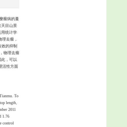
止瘿瘤病的蔓
取天目山景
运用统计学
物理去瘤，
有效的抑制
为，物理去瘤
因此，可以
理活性方面
 Tianmu. To
top length,
ember 2011
d 1.76
e control