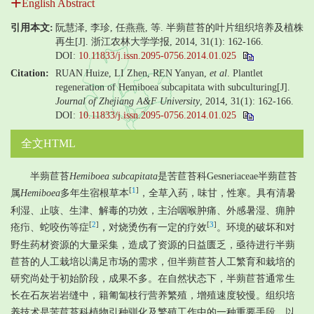
English Abstract
引用本文:
阮慧泽, 李珍, 任燕燕, 等. 半蒴苣苔的叶片组织培养及植株
再生[J]. 浙江农林大学学报, 2014, 31(1): 162-166.
DOI:
10.11833/j.issn.2095-0756.2014.01.025
Citation:
RUAN Huize, LI Zhen, REN Yanyan,
et al
. Plantlet
regeneration of Hemiboea subcapitata with subculturing[J].
Journal of Zhejiang A&F University
, 2014, 31(1): 162-166.
DOI:
10.11833/j.issn.2095-0756.2014.01.025
全文HTML
半蒴苣苔
Hemiboea subcapitata
是苦苣苔科Gesneriaceae半蒴苣苔
[
1
]
属
Hemiboea
多年生宿根草本
，全草入药，味甘，性寒。具有清暑
利湿、止咳、生津、解毒的功效，主治咽喉肿痛、外感暑湿、痈肿
[
2
]
[
3
]
疮疖、蛇咬伤等症
，对烧烫伤有一定的疗效
。环境的破坏和对
野生药材资源的大量采集，造成了资源的日益匮乏，亟待进行半蒴
苣苔的人工栽培以满足市场的需求，但半蒴苣苔人工繁育和栽培的
研究尚处于初始阶段，成果不多。在自然状态下，半蒴苣苔通常生
长在石灰岩岩缝中，籍匍匐枝行营养繁殖，增殖速度较慢。组织培
养技术是苦苣苔科植物引种驯化及繁殖工作中的一种重要手段，以