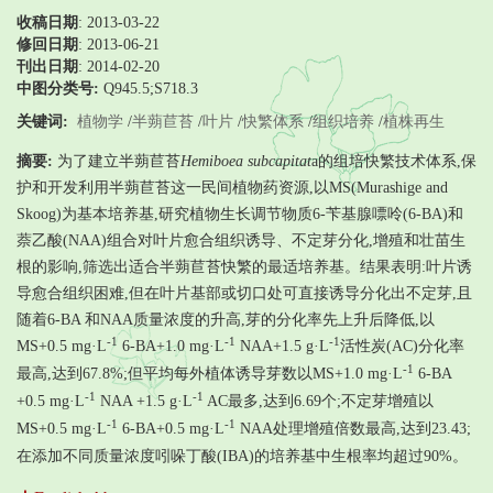
收稿日期
: 2013-03-22
修回日期
:
2013-06-21
刊出日期
: 2014-02-20
中图分类号:
Q945.5;S718.3
关键词:
植物学
/
半蒴苣苔
/
叶片
/
快繁体系
/
组织培养
/
植株再生
摘要:
为了建立半蒴苣苔
Hemiboea subcapitat
a的组培快繁技术体系,保
护和开发利用半蒴苣苔这一民间植物药资源,以MS(Murashige and
Skoog)为基本培养基,研究植物生长调节物质6-苄基腺嘌呤(6-BA)和
萘乙酸(NAA)组合对叶片愈合组织诱导、不定芽分化,增殖和壮苗生
根的影响,筛选出适合半蒴苣苔快繁的最适培养基。结果表明:叶片诱
导愈合组织困难,但在叶片基部或切口处可直接诱导分化出不定芽,且
随着6-BA 和NAA质量浓度的升高,芽的分化率先上升后降低,以
-1
-1
-1
MS+0.5 mg·L
6-BA+1.0 mg·L
NAA+1.5 g·L
活性炭(AC)分化率
-1
最高,达到67.8%;但平均每外植体诱导芽数以MS+1.0 mg·L
6-BA
-1
-1
+0.5 mg·L
NAA +1.5 g·L
AC最多,达到6.69个;不定芽增殖以
-1
-1
MS+0.5 mg·L
6-BA+0.5 mg·L
NAA处理增殖倍数最高,达到23.43;
在添加不同质量浓度吲哚丁酸(IBA)的培养基中生根率均超过90%。