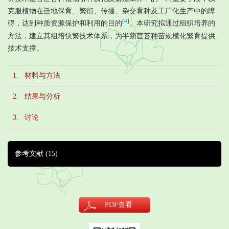
克服植物在迁地保育、繁衍、传播、杂交育种及工厂化生产中的障
[
4
]
碍，达到种质资源保护和利用的目的
。本研究拟通过组织培养的
方法，建立其组培快繁技术体系，为半蒴苣苔种苗规模化繁育提供
技术支撑。
1. 材料与方法
2. 结果与分析
3. 讨论
参考文献
(15)
PDF
查看