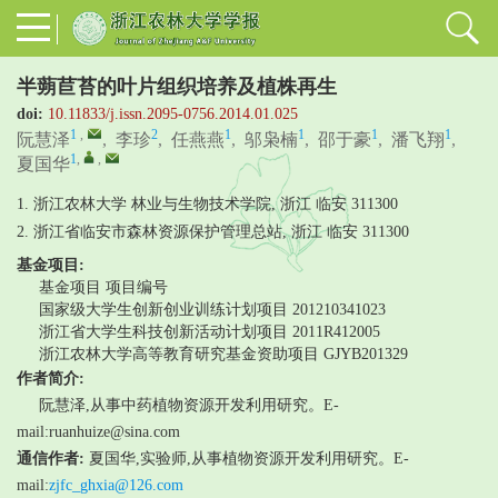
半蒴苣苔的叶片组织培养及植株再生
doi:
10.11833/j.issn.2095-0756.2014.01.025
1
,
2
1
1
1
1
阮慧泽
,
李珍
,
任燕燕
,
邬枭楠
,
邵于豪
,
潘飞翔
,
1
,
,
夏国华
1. 浙江农林大学 林业与生物技术学院, 浙江 临安 311300
2. 浙江省临安市森林资源保护管理总站, 浙江 临安 311300
基金项目:
基金项目
项目编号
国家级大学生创新创业训练计划项目
201210341023
浙江省大学生科技创新活动计划项目
2011R412005
浙江农林大学高等教育研究基金资助项目
GJYB201329
作者简介:
阮慧泽,从事中药植物资源开发利用研究。E-
mail:ruanhuize@sina.com
通信作者:
夏国华,实验师,从事植物资源开发利用研究。E-
mail:
zjfc_ghxia@126.com