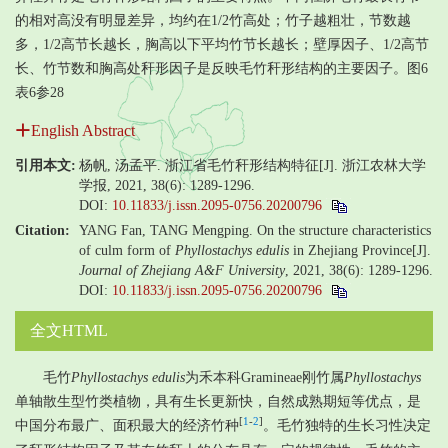
的相对高没有明显差异，均约在1/2竹高处；竹子越粗壮，节数越
多，1/2高节长越长，胸高以下平均竹节长越长；壁厚因子、1/2高节
长、竹节数和胸高处秆形因子是反映毛竹秆形结构的主要因子。图6
表6参28
English Abstract
引用本文:
杨帆, 汤孟平. 浙江省毛竹秆形结构特征[J]. 浙江农林大学
学报, 2021, 38(6): 1289-1296.
DOI:
10.11833/j.issn.2095-0756.20200796
Citation:
YANG Fan, TANG Mengping. On the structure characteristics
of culm form of
Phyllostachys edulis
in Zhejiang Province[J].
Journal of Zhejiang A&F University
, 2021, 38(6): 1289-1296.
DOI:
10.11833/j.issn.2095-0756.20200796
全文HTML
毛竹
Phyllostachys edulis
为禾本科Gramineae刚竹属
Phyllostachys
单轴散生型竹类植物，具有生长更新快，自然成熟期短等优点，是
[
1
-
2
]
中国分布最广、面积最大的经济竹种
。毛竹独特的生长习性决定