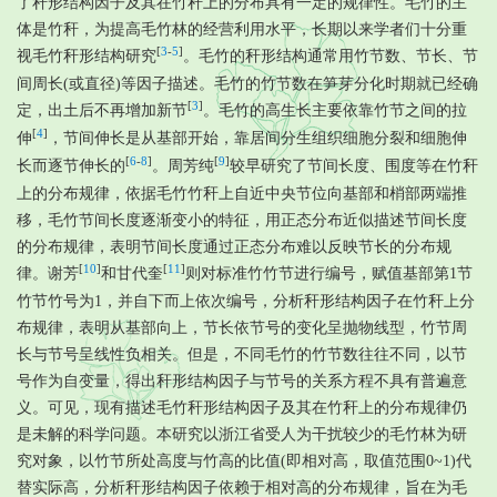
了秆形结构因子及其在竹秆上的分布具有一定的规律性。毛竹的主
体是竹秆，为提高毛竹林的经营利用水平，长期以来学者们十分重
[
3
-
5
]
视毛竹秆形结构研究
。毛竹的秆形结构通常用竹节数、节长、节
间周长(或直径)等因子描述。毛竹的竹节数在笋芽分化时期就已经确
[
3
]
定，出土后不再增加新节
。毛竹的高生长主要依靠竹节之间的拉
[
4
]
伸
，节间伸长是从基部开始，靠居间分生组织细胞分裂和细胞伸
[
6
-
8
]
[
9
]
长而逐节伸长的
。周芳纯
较早研究了节间长度、围度等在竹秆
上的分布规律，依据毛竹竹秆上自近中央节位向基部和梢部两端推
移，毛竹节间长度逐渐变小的特征，用正态分布近似描述节间长度
的分布规律，表明节间长度通过正态分布难以反映节长的分布规
[
10
]
[
11
]
律。谢芳
和甘代奎
则对标准竹竹节进行编号，赋值基部第1节
竹节竹号为1，并自下而上依次编号，分析秆形结构因子在竹秆上分
布规律，表明从基部向上，节长依节号的变化呈抛物线型，竹节周
长与节号呈线性负相关。但是，不同毛竹的竹节数往往不同，以节
号作为自变量，得出秆形结构因子与节号的关系方程不具有普遍意
义。可见，现有描述毛竹秆形结构因子及其在竹秆上的分布规律仍
是未解的科学问题。本研究以浙江省受人为干扰较少的毛竹林为研
究对象，以竹节所处高度与竹高的比值(即相对高，取值范围0~1)代
替实际高，分析秆形结构因子依赖于相对高的分布规律，旨在为毛