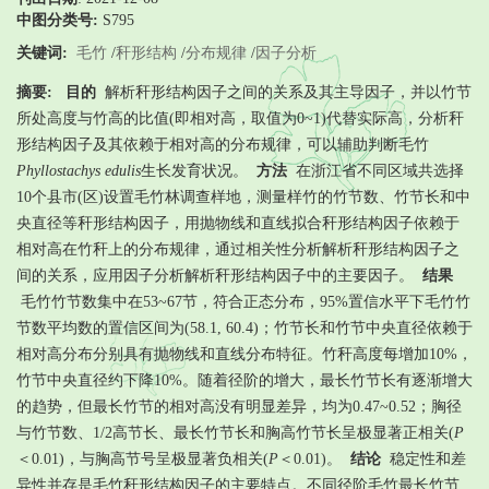
中图分类号:
S795
关键词:
毛竹
/
秆形结构
/
分布规律
/
因子分析
摘要:
目的
解析秆形结构因子之间的关系及其主导因子，并以竹节
所处高度与竹高的比值(即相对高，取值为0~1)代替实际高，分析秆
形结构因子及其依赖于相对高的分布规律，可以辅助判断毛竹
Phyllostachys edulis
生长发育状况。
方法
在浙江省不同区域共选择
10个县市(区)设置毛竹林调查样地，测量样竹的竹节数、竹节长和中
央直径等秆形结构因子，用抛物线和直线拟合秆形结构因子依赖于
相对高在竹秆上的分布规律，通过相关性分析解析秆形结构因子之
间的关系，应用因子分析解析秆形结构因子中的主要因子。
结果
毛竹竹节数集中在53~67节，符合正态分布，95%置信水平下毛竹竹
节数平均数的置信区间为(58.1, 60.4)；竹节长和竹节中央直径依赖于
相对高分布分别具有抛物线和直线分布特征。竹秆高度每增加10%，
竹节中央直径约下降10%。随着径阶的增大，最长竹节长有逐渐增大
的趋势，但最长竹节的相对高没有明显差异，均为0.47~0.52；胸径
与竹节数、1/2高节长、最长竹节长和胸高竹节长呈极显著正相关(
P
＜0.01)，与胸高节号呈极显著负相关(
P
＜0.01)。
结论
稳定性和差
异性并存是毛竹秆形结构因子的主要特点。不同径阶毛竹最长竹节