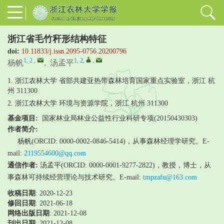
浙江省毛竹秆形结构特征
doi:
10.11833/j.issn.2095-0756.20200796
1, 2
,
1, 2
,
,
杨帆
,
汤孟平
1. 浙江农林大学 省部共建亚热带森林培育国家重点实验室，浙江 杭
州 311300
2. 浙江农林大学 环境与资源学院，浙江 杭州 311300
基金项目:
国家林业局林业公益性行业科研专项(20150430303)
作者简介:
杨帆(ORCID: 0000-0002-0846-5414)，从事森林经理学研究。E-
mail:
2119554600@qq.com
通信作者:
汤孟平(ORCID: 0000-0001-9277-2822)，教授，博士，从
事森林可持续经营理论与技术研究。E-mail:
tmpzafu@163.com
收稿日期
: 2020-12-23
修回日期
:
2021-06-18
网络出版日期
: 2021-12-08
刊出日期
: 2021-12-08