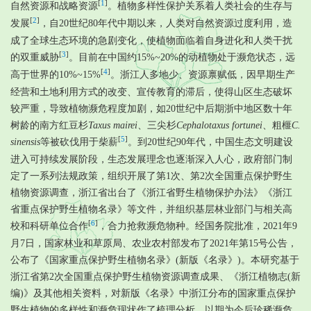
[
1
]
自然资源和战略资源
。植物多样性保护关系着人类社会的生存与
[
2
]
发展
，自20世纪80年代中期以来，人类对自然资源过度利用，造
成了全球生态环境的急剧变化，使植物面临着自身进化和人类干扰
[
3
]
的双重威胁
。目前在中国约15%~20%的动植物处于濒危状态，远
[
4
]
高于世界的10%~15%
。浙江人多地少、资源禀赋低，因早期生产
经营和土地利用方式的改变、宣传教育的滞后，使得山区生态破坏
较严重，导致植物濒危程度加剧，如20世纪中后期浙中地区数十年
树龄的南方红豆杉
Taxus mairei
、三尖杉
Cephalotaxus fortunei
、粗榧
C.
[
5
]
sinensis
等被砍伐用于柴薪
。到20世纪90年代，中国生态文明建设
进入可持续发展阶段，生态发展理念也逐渐深入人心，政府部门制
定了一系列法规政策，组织开展了第1次、第2次全国重点保护野生
植物资源调查，浙江省出台了《浙江省野生植物保护办法》《浙江
省重点保护野生植物名录》等文件，并组织基层林业部门与相关高
[
6
]
校和科研单位合作
，合力抢救濒危物种。经国务院批准，2021年9
月7日，国家林业和草原局、农业农村部发布了2021年第15号公告，
公布了《国家重点保护野生植物名录》(新版《名录》)。本研究基于
浙江省第2次全国重点保护野生植物资源调查成果、《浙江植物志(新
编)》及其他相关资料，对新版《名录》中浙江分布的国家重点保护
野生植物的多样性和濒危现状作了梳理分析，以期为今后珍稀濒危