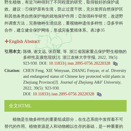
野生植物，有近70种得到了不同程度的研究，取得较好的保护成
效。建议：①保护原有生境，防止过度干扰，充分发挥自然保护区
和其他各类自然保护地的就地保护作用；②加强科学研究，改进野
外调查方法，完善物种生境信息，重视物种遗传多样性；③多学科
合作，建立健全保护网络，形成完备繁殖体系。表2参35
English Abstract
引用本文:
陈锋, 谢文远, 张芬耀, 等. 浙江省国家重点保护野生植物的
多样性及濒危现状[J]. 浙江农林大学学报, 2022, 39(5):
923-930.
DOI:
10.11833/j.issn.2095-0756.20220328
Citation:
CHEN Feng, XIE Wenyuan, ZHANG Fenyao,
et al
. Diversity
and endangered status of Chinese key protected wild plants in
Zhejiang Province[J].
Journal of Zhejiang A&F University
,
2022, 39(5): 923-930.
DOI:
10.11833/j.issn.2095-0756.20220328
全文HTML
植物是生物多样性的重要组成部分，在生态系统中发挥着不可
替代的作用。植物资源是人和动物赖以生存的基础，是一种重要的