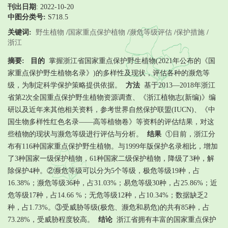
刊出日期
: 2022-10-20
中图分类号:
S718.5
关键词:
野生植物
/
国家重点保护植物
/
濒危等级评估
/
保护措施
/
浙江
摘要:
目的
掌握浙江省国家重点保护野生植物(2021年公布的《国
家重点保护野生植物名录》)的多样性及现状，评估各种的濒危等
级，为制定科学保护策略提供依据。
方法
基于2013—2018年浙江
省第2次全国重点保护野生植物资源调查、《浙江植物志(新编)》编
研以及近年来其他相关资料，参考世界自然保护联盟(IUCN)、《中
国生物多样性红色名录——高等植物卷》等资料的评估结果，对这
些植物的现状与濒危等级进行评估与分析。
结果
①目前，浙江分
布有116种国家重点保护野生植物。与1999年版保护名录相比，增加
了3种国家一级保护植物，61种国家二级保护植物，降级了3种，解
除保护4种。②濒危等级可以分为5个等级，极危等级19种，占
16.38%；濒危等级36种，占31.03%；易危等级30种，占25.86%；近
危等级17种，占14.66 %；无危等级12种，占10.34%；数据缺乏2
种，占1.73%。③受威胁等级(极危、濒危和易危)的共有85种，占
73.28%，受威胁程度较高。
结论
浙江省拥有丰富的国家重点保护