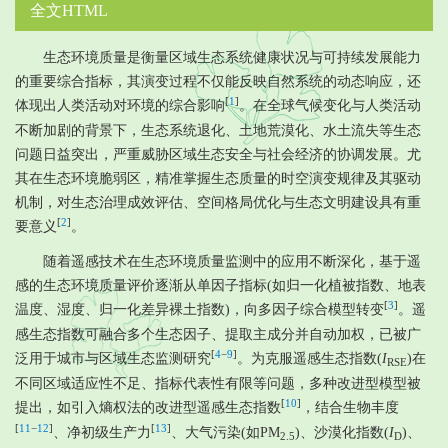
全文HTML
生态环境质量是衡量区域生态系统健康状况与可持续发展能力
的重要综合指标，其演变过程不仅能反映自然系统的动态响应，还
[
1
]
体现出人类活动对环境的综合影响
。在全球气候变化与人类活动
不断加剧的背景下，生态系统退化、土地荒漠化、水土流失等生态
问题日益突出，严重威胁区域生态安全与社会经济的协调发展。尤
其在生态环境脆弱区，精准掌握生态质量的时空演变规律及其驱动
机制，对生态治理成效评估、空间格局优化与生态文明建设具有重
[
2
]
要意义
。
随着遥感技术在生态环境质量监测中的应用不断深化，基于遥
感的生态环境质量评价逐渐从单因子指标(如归一化植被指数、地表
[
3
]
温度、湿度、归一化差异裸土指数)，向多因子综合模型转变
。遥
感生态指数可融合多个生态因子、提取主成分并自动加权，已被广
[
4
−
9
]
泛用于城市与区域生态监测研究
。为克服遥感生态指数(
I
)在
RSE
不同区域适应性不足、指标代表性有限等问题，多种改进型模型被
[
10
]
提出，如引入熵权法的改进型遥感生态指数
，结合生物丰度
[
11
−
12
]
[
13
]
、净初级生产力
、大气污染(如PM
)、沙漠化指数(
I
)、
2.5
D