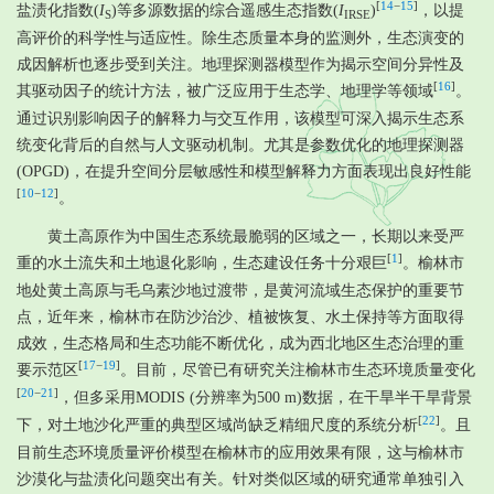
[
14
−
15
]
盐渍化指数(
I
)等多源数据的综合遥感生态指数(
I
)
，以提
S
IRSE
高评价的科学性与适应性。除生态质量本身的监测外，生态演变的
成因解析也逐步受到关注。地理探测器模型作为揭示空间分异性及
[
16
]
其驱动因子的统计方法，被广泛应用于生态学、地理学等领域
。
通过识别影响因子的解释力与交互作用，该模型可深入揭示生态系
统变化背后的自然与人文驱动机制。尤其是参数优化的地理探测器
(OPGD)，在提升空间分层敏感性和模型解释力方面表现出良好性能
[
10
−
12
]
。
黄土高原作为中国生态系统最脆弱的区域之一，长期以来受严
[
1
]
重的水土流失和土地退化影响，生态建设任务十分艰巨
。榆林市
地处黄土高原与毛乌素沙地过渡带，是黄河流域生态保护的重要节
点，近年来，榆林市在防沙治沙、植被恢复、水土保持等方面取得
成效，生态格局和生态功能不断优化，成为西北地区生态治理的重
[
17
−
19
]
要示范区
。目前，尽管已有研究关注榆林市生态环境质量变化
[
20
−
21
]
，但多采用MODIS (分辨率为500 m)数据，在干旱半干旱背景
[
22
]
下，对土地沙化严重的典型区域尚缺乏精细尺度的系统分析
。且
目前生态环境质量评价模型在榆林市的应用效果有限，这与榆林市
沙漠化与盐渍化问题突出有关。针对类似区域的研究通常单独引入