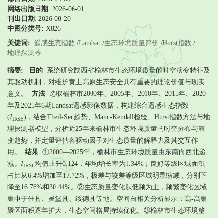
网络出版日期
: 2026-06-01
刊出日期
: 2026-08-20
中图分类号:
X826
关键词:
遥感生态指数
/
Landsat
/
生态环境质量评价
/
Hurst指数
/
地理探测器
摘要:
目的
系统研究陕西省榆林市生态环境质量的时空演变特征及
其驱动机制，对维护黄土高原生态安全具有重要的理论价值与现实
意义。
方法
选取榆林市2000年、2005年、2010年、2015年、2020
年及2025年6期Landsat遥感影像数据，构建综合遥感生态指数
(
I
)，结合Theil-Sen趋势、Mann-Kendall检验、Hurst指数方法与地
IRSE
理探测器模型，分析近25年来榆林市生态环境质量的时空分布与演
变趋势，并定量评估各驱动因子对生态质量的解释力及其交互作
用。
结果
①2000—2025年，榆林市生态环境质量由东南向西北递
减。
I
均值上升0.124，年均增长率为1.34%；良好等级区域面积
IRSE
占比从6.4%增加至17.72%，极差与较差等级区域明显缩减，分别下
降至16.76%和30.44%。②生态质量变化以低频为主，频繁变化区域
集中于佳县、吴堡县、绥德县等地。空间自相关分析显示：高-高集
聚区面积逐年扩大，生态空间格局持续优化。③榆林市生态环境整