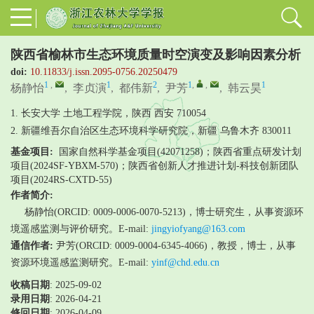
陕西省榆林市生态环境质量时空演变及影响因素分析
doi:
10.11833/j.issn.2095-0756.20250479
1
,
1
2
1
,
,
1
杨静怡
,
李贞演
,
都伟新
,
尹芳
,
韩云昊
1. 长安大学 土地工程学院，陕西 西安 710054
2. 新疆维吾尔自治区生态环境科学研究院，新疆 乌鲁木齐 830011
基金项目:
国家自然科学基金项目(42071258)；陕西省重点研发计划
项目(2024SF-YBXM-570)；陕西省创新人才推进计划-科技创新团队
项目(2024RS-CXTD-55)
作者简介:
杨静怡(ORCID: 0009-0006-0070-5213)，博士研究生，从事资源环
境遥感监测与评价研究。E-mail:
jingyiofyang@163.com
通信作者:
尹芳(ORCID: 0009-0004-6345-4066)，教授，博士，从事
资源环境遥感监测研究。E-mail:
yinf@chd.edu.cn
收稿日期
: 2025-09-02
录用日期
:
2026-04-21
修回日期
:
2026-04-09