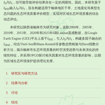
I
与
I
，但可能导致评价结果存在一定的局限性。因此，本研究基于
D
S
I
融入
I
与
I
，旨在构建适用于榆林地区干旱、土地退化等典型生
RSE
D
S
态问题的生态环境质量评价模型，实现对区域生态环境质量的综合
动态评估。
本研究以陕西省榆林市为研究对象，选取2000年、2005年、
2010年、2015年、2020年和2025年6期Landsat遥感数据，在Google
Earth Engine (GEE)平台上基于
I
，引入
I
与
I
，构建多因子融合的
RSE
D
S
I
，结合Theil-Sen和Mann-Kendall非参数趋势检验与Hurst指数分
IRSE
析方法，揭示榆林市生态环境质量的时空演变趋势与未来演化的持
续性特征，并采用OPGD探讨相关因素对生态环境质量的影响，以期
为区域生态环境保护提供理论支撑。
1. 研究区与研究方法
2. 结果与分析
3. 讨论
4. 结论