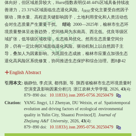
体向好，但区域差异较大，Hurst指数表明仅48.44%区域具备持续改
善潜力，23.31%区域面临生态退化风险。
I
变化主要受自然因子
IRSE
驱动，降水量、高程是关键影响因子，土地利用变化和人类活动也
会对生态质量产生重要干扰。
结论
2000—2025年，榆林市生态环
境质量整体呈改善趋势，空间格局为东南高、西北低。优良等级区
域扩张，低等级区域收缩，生态格局优化。然而生态质量空间分
异，仍有一定比例区域面临退化风险。驱动机制上以自然因子主
导，叠加人为因素影响。为巩固生态成效，榆林市应重点加强生态
退化高风险区系统修复，协同推进生态保护和综合治理。图8参42
English Abstract
引用本文:
杨静怡, 李贞演, 都伟新, 等. 陕西省榆林市生态环境质量时
空演变及影响因素分析[J]. 浙江农林大学学报, 2026,
43
(4):
879−890
doi:
10.11833/j.issn.2095-0756.20250479
Citation:
YANG Jingyi, LI Zhenyan, DU Weixin,
et al
. Spatiotemporal
evolution and driving factors of ecological environmental
quality in Yulin City, Shaanxi Province[J].
Journal of
Zhejiang A&F University
, 2026,
43
(4):
879−890
doi:
10.11833/j.issn.2095-0756.20250479