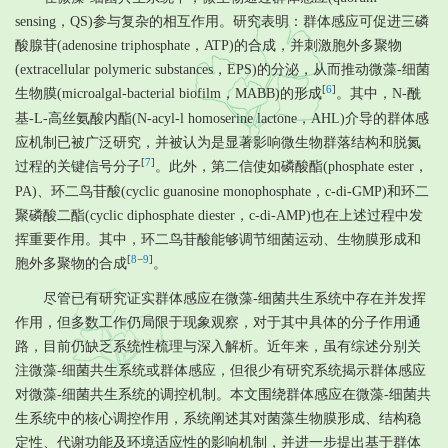
sensing，QS)参与复杂的相互作用。研究表明：群体感应可促进三磷
酸腺苷(adenosine triphosphate，ATP)的合成，并刺激胞外多聚物
(extracellular polymeric substances，EPS)的分泌，从而推动微藻-细菌
[
6
]
生物膜(microalgal-bacterial biofilm，MABB)的形成
。其中，N-酰
基-L-高丝氨酸内酯(N-acyl-l homoserine lactone，AHL)介导的群体感
应机制已被广泛研究，并被认为是显著影响微生物群落结构和脱氮
[
7
]
过程的关键信号分子
。此外，第二信使如磷酸酯(phosphate ester，
PA)、环二鸟苷酸(cyclic guanosine monophosphate，c-di-GMP)和环二
聚磷酸二酯(cyclic diphosphate diester，c-di-AMP)也在上述过程中发
挥重要作用。其中，环二鸟苷酸能够调节细菌运动、生物膜形成和
[
8
−
9
]
胞外多聚物的合成
。
尽管已有研究证实群体感应在微藻-细菌共生系统中存在并发挥
作用，但多数工作仍局限于现象观察，对于其中具体的分子作用通
路，目前仍缺乏系统性梳理与深入解析。近年来，虽有综述分别关
注微藻-细菌共生系统或群体感应，但很少有研究系统揭示群体感应
对微藻-细菌共生系统的调控机制。本文围绕群体感应在微藻-细菌共
生系统中的核心调控作用，系统阐述其对菌藻生物膜形成、结构稳
定性、代谢功能及环境适应性的影响机制，并进一步提出基于群体