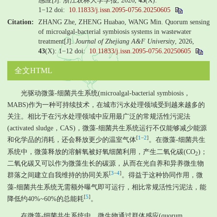
感应[J]. 浙江农林大学学报, 2026,
43
(X):
1−12
doi:
10.11833/j.issn.2095-0756.20250605
Citation:
ZHANG Zhe, ZHENG Huabao, WANG Min. Quorum sensing
of microalgal-bacterial symbiosis systems in wastewater
treatment[J].
Journal of Zhejiang A&F University
, 2026,
43
(X): 1−12
doi:
10.11833/j.issn.2095-0756.20250605
全文HTML
光驱动微藻-细菌共生系统(microalgal-bacterial symbiosis，
MABS)作为一种可持续技术，在城市污水处理领域受到越来越多的
关注。相比于在污水处理领域中应用最广泛的常规活性污泥法
(activated sludge，CAS)，微藻-细菌共生系统运行不仅能够减少能源
[
1
−
2
]
和化学品的消耗，还会释放更少的温室气体
。在微藻-细菌共生
系统中，微藻释放的溶解氧被好氧细菌利用，产生二氧化碳(CO
)；
2
二氧化碳又可以作为微藻生长的碳源，从而在光自养和异养微生物
[
3
−
4
]
群落之间建立自我维持的协同关系
。得益于这种协同作用，微
藻-细菌共生系统无需额外曝气即可运行，相比常规活性污泥法，能
[
5
]
降低约40%~60%的总能耗
。
在微藻-细菌共生系统中，微生物通过群体感应(quorum