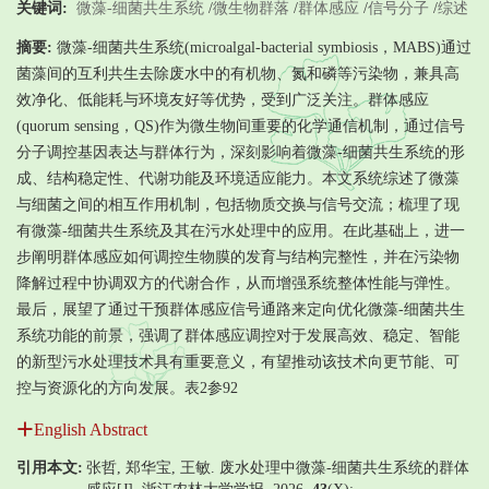
关键词:
微藻-细菌共生系统
/
微生物群落
/
群体感应
/
信号分子
/
综述
摘要:
微藻-细菌共生系统(microalgal-bacterial symbiosis，MABS)通过
菌藻间的互利共生去除废水中的有机物、氮和磷等污染物，兼具高
效净化、低能耗与环境友好等优势，受到广泛关注。群体感应
(quorum sensing，QS)作为微生物间重要的化学通信机制，通过信号
分子调控基因表达与群体行为，深刻影响着微藻-细菌共生系统的形
成、结构稳定性、代谢功能及环境适应能力。本文系统综述了微藻
与细菌之间的相互作用机制，包括物质交换与信号交流；梳理了现
有微藻-细菌共生系统及其在污水处理中的应用。在此基础上，进一
步阐明群体感应如何调控生物膜的发育与结构完整性，并在污染物
降解过程中协调双方的代谢合作，从而增强系统整体性能与弹性。
最后，展望了通过干预群体感应信号通路来定向优化微藻-细菌共生
系统功能的前景，强调了群体感应调控对于发展高效、稳定、智能
的新型污水处理技术具有重要意义，有望推动该技术向更节能、可
控与资源化的方向发展。表2参92
English Abstract
引用本文:
张哲, 郑华宝, 王敏. 废水处理中微藻-细菌共生系统的群体