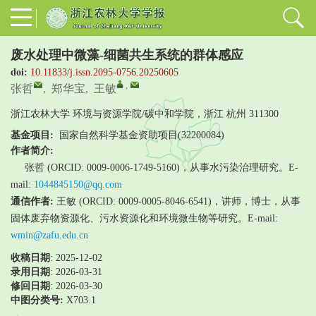
废水处理中微藻-细菌共生系统的群体感应
doi:
10.11833/j.issn.2095-0756.20250605
,
张哲
,
郑华宝
,
王敏
浙江农林大学 环境与资源学院/碳中和学院，浙江 杭州 311300
基金项目:
国家自然科学基金资助项目(32200084)
作者简介:
张哲 (ORCID: 0009-0006-1749-5160)，从事水污染治理研究。E-
mail:
1044845150@qq.com
通信作者:
王敏 (ORCID: 0009-0005-8046-6541)，讲师，博士，从事
固体废弃物资源化、污水资源化和环境微生物等研究。E-mail:
wmin@zafu.edu.cn
收稿日期
: 2025-12-02
录用日期
:
2026-03-31
修回日期
:
2026-03-30
中图分类号:
X703.1