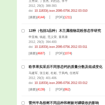
王秀荣
,
丁贵杰
,
刘烈志
,
李平
2012, 29(3): 388-393.
doi:
10.11833/j.issn.2095-0756.2012.03.010
[摘要]
(
4144
)
[PDF]
(
1211
)
12种（包括3品种）木兰属植物花粉形态学研究
申亚梅
,
钱超
,
范义荣
,
童再康
2012, 29(3): 394-400.
doi:
10.11833/j.issn.2095-0756.2012.03.011
[摘要]
(
4687
)
[PDF]
(
1074
)
欧李果实采后不同形态钙的质量分数及组成变化
马建军
,
张立彬
,
杜彬
,
于凤鸣
,
任艳军
2012, 29(3): 401-406.
doi:
10.11833/j.issn.2095-0756.2012.03.012
[摘要]
(
4139
)
[PDF]
(
862
)
雷州半岛桉树不同品种和树龄对磷吸收的影响