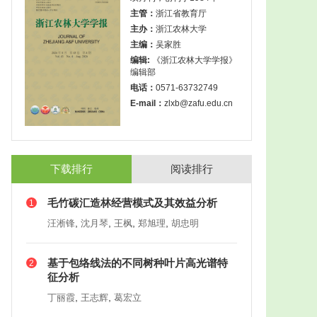
主管：
浙江省教育厅
主办：
浙江农林大学
主编：
吴家胜
编辑:
《浙江农林大学学报》
编辑部
电话：
0571-63732749
E-mail：
zlxb@zafu.edu.cn
下载排行
阅读排行
毛竹碳汇造林经营模式及其效益分析
1
,
,
,
,
汪淅锋
沈月琴
王枫
郑旭理
胡忠明
基于包络线法的不同树种叶片高光谱特
2
征分析
,
,
丁丽霞
王志辉
葛宏立