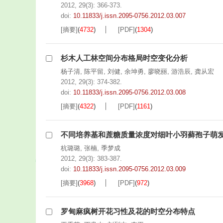
2012, 29(3): 366-373.
doi:
10.11833/j.issn.2095-0756.2012.03.007
[摘要]
(
4732
)
[PDF]
(
1304
)
杉木人工林空间分布格局时空变化分析
杨子清
,
陈平留
,
刘健
,
余坤勇
,
廖晓丽
,
游浩辰
,
龚从宏
2012, 29(3): 374-382.
doi:
10.11833/j.issn.2095-0756.2012.03.008
[摘要]
(
4322
)
[PDF]
(
1161
)
不同培养基和蔗糖质量浓度对细叶小羽藓孢子萌
杭璐璐
,
张楠
,
季梦成
2012, 29(3): 383-387.
doi:
10.11833/j.issn.2095-0756.2012.03.009
[摘要]
(
3968
)
[PDF]
(
972
)
罗甸麻疯树开花习性及花的时空分布特点