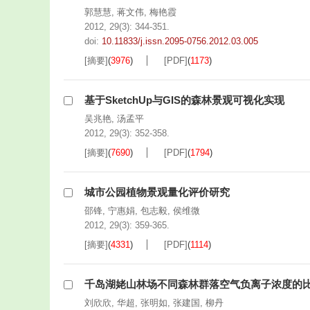
郭慧慧
,
蒋文伟
,
梅艳霞
2012, 29(3): 344-351.
doi:
10.11833/j.issn.2095-0756.2012.03.005
[摘要]
(
3976
)
[PDF]
(
1173
)
基于SketchUp与GIS的森林景观可视化实现
吴兆艳
,
汤孟平
2012, 29(3): 352-358.
[摘要]
(
7690
)
[PDF]
(
1794
)
城市公园植物景观量化评价研究
邵锋
,
宁惠娟
,
包志毅
,
侯维微
2012, 29(3): 359-365.
[摘要]
(
4331
)
[PDF]
(
1114
)
千岛湖姥山林场不同森林群落空气负离子浓度的
刘欣欣
,
华超
,
张明如
,
张建国
,
柳丹