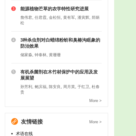
能源植物芒草的农学特性研究进展
3
,
,
,
,
,
詹伟君
任君霞
金松恒
黄有军
潘寅辉
郑炳
松
3种杀虫剂对白蜡绵粉蚧和臭椿沟眶象的
4
防治效果
,
,
储家淼
钟泰林
黄珊珊
有机杀菌剂在木竹材保护中的应用及发
5
展展望
,
,
,
,
,
孙芳利
鲍滨福
陈安良
周月英
于红卫
杜春
贵
More >
友情链接
More >
术语在线