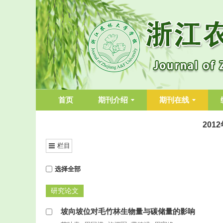
首页
期刊介绍
期刊在线
201
栏目
选择全部
研究论文
坡向坡位对毛竹林生物量与碳储量的影响