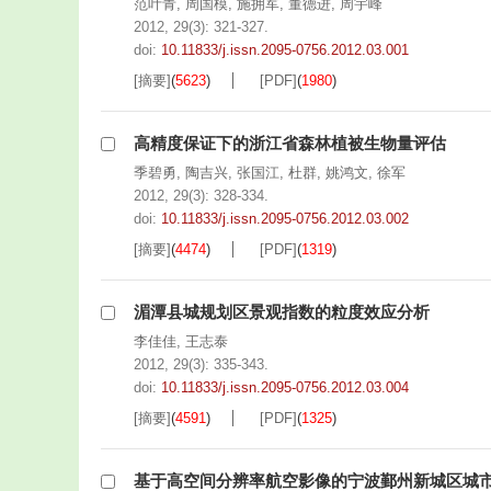
范叶青
,
周国模
,
施拥军
,
董德进
,
周宇峰
2012, 29(3): 321-327.
doi:
10.11833/j.issn.2095-0756.2012.03.001
[摘要]
(
5623
)
[PDF]
(
1980
)
高精度保证下的浙江省森林植被生物量评估
季碧勇
,
陶吉兴
,
张国江
,
杜群
,
姚鸿文
,
徐军
2012, 29(3): 328-334.
doi:
10.11833/j.issn.2095-0756.2012.03.002
[摘要]
(
4474
)
[PDF]
(
1319
)
湄潭县城规划区景观指数的粒度效应分析
李佳佳
,
王志泰
2012, 29(3): 335-343.
doi:
10.11833/j.issn.2095-0756.2012.03.004
[摘要]
(
4591
)
[PDF]
(
1325
)
基于高空间分辨率航空影像的宁波鄞州新城区城