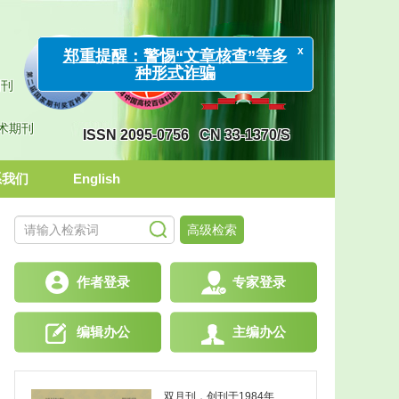
期刊
x
郑重提醒：警惕“文章核查”等多
种形式诈骗
学术期刊
ISSN 2095-0756
CN 33-1370/S
系我们
English
高级检索
作者登录
专家登录
编辑办公
主编办公
双月刊，创刊于1984
年