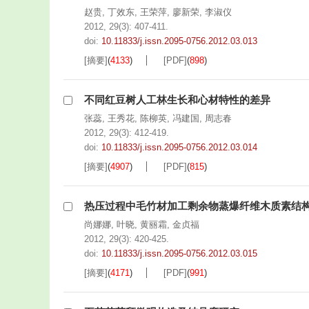
赵贵
,
丁效东
,
王荣萍
,
廖新荣
,
李淑仪
2012, 29(3): 407-411.
doi:
10.11833/j.issn.2095-0756.2012.03.013
[摘要]
(
4133
)
[PDF]
(
898
)
不同红豆树人工林生长和心材特性的差异
张蕊
,
王秀花
,
陈柳英
,
冯建国
,
周志春
2012, 29(3): 412-419.
doi:
10.11833/j.issn.2095-0756.2012.03.014
[摘要]
(
4907
)
[PDF]
(
815
)
热压过程中毛竹材加工剩余物蒸爆纤维木质素结
尚娜娜
,
叶晓
,
黄丽霜
,
金贞福
2012, 29(3): 420-425.
doi:
10.11833/j.issn.2095-0756.2012.03.015
[摘要]
(
4171
)
[PDF]
(
991
)