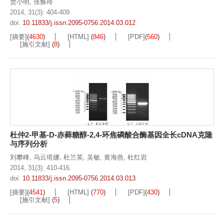
贾小明
,
张焕玲
2014, 31(3): 404-409.
doi:
10.11833/j.issn.2095-0756.2014.03.012
[摘要]
(
4630
)
[HTML]
(
846
)
[PDF]
(
560
)
[施引文献]
(
8
)
杜仲2-甲基-D-赤藓糖醇-2,4-环焦磷酸合酶基因全长cDNA克隆
与序列分析
刘攀峰
,
乌云塔娜
,
杜兰英
,
吴敏
,
黄海燕
,
杜红岩
2014, 31(3): 410-416.
doi:
10.11833/j.issn.2095-0756.2014.03.013
[摘要]
(
4541
)
[HTML]
(
770
)
[PDF]
(
430
)
[施引文献]
(
5
)