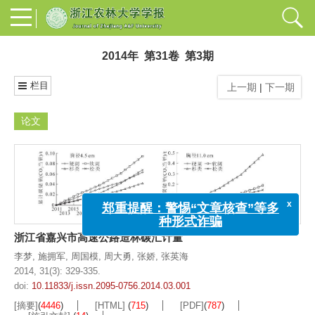
2014年 第31卷 第3期
栏目
上一期
|
下一期
论文
x
郑重提醒：警惕“文章核查”等多
浙江省嘉兴市高速公路造林碳汇计量
种形式诈骗
李梦
,
施拥军
,
周国模
,
周大勇
,
张娇
,
张英海
2014, 31(3): 329-335.
doi:
10.11833/j.issn.2095-0756.2014.03.001
[摘要]
(
4446
)
[HTML]
(
715
)
[PDF]
(
787
)