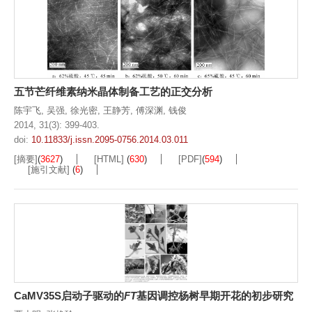
五节芒纤维素纳米晶体制备工艺的正交分析
陈宇飞
,
吴强
,
徐光密
,
王静芳
,
傅深渊
,
钱俊
2014, 31(3): 399-403.
doi:
10.11833/j.issn.2095-0756.2014.03.011
[摘要]
(
3627
)
[HTML]
(
630
)
[PDF]
(
594
)
[施引文献]
(
6
)
CaMV35S启动子驱动的
FT
基因调控杨树早期开花的初步研究