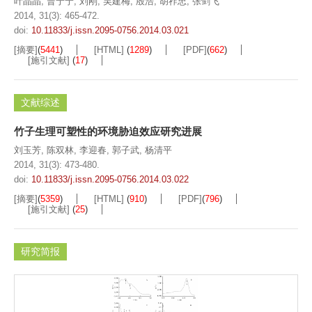
叶晶晶
,
曹宁宁
,
刘刚
,
吴建梅
,
殷浩
,
胡祚忠
,
张剑飞
2014, 31(3): 465-472.
doi:
10.11833/j.issn.2095-0756.2014.03.021
[摘要]
(
5441
)
[HTML]
(
1289
)
[PDF]
(
662
)
[施引文献]
(
17
)
文献综述
竹子生理可塑性的环境胁迫效应研究进展
刘玉芳
,
陈双林
,
李迎春
,
郭子武
,
杨清平
2014, 31(3): 473-480.
doi:
10.11833/j.issn.2095-0756.2014.03.022
[摘要]
(
5359
)
[HTML]
(
910
)
[PDF]
(
796
)
[施引文献]
(
25
)
研究简报