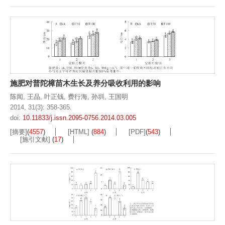
施肥对普陀樟苗木生长及养分吸收利用的影响
陈闻
,
王晶
,
叶正钱
,
费行海
,
孙圳
,
王国明
2014, 31(3): 358-365.
doi:
10.11833/j.issn.2095-0756.2014.03.005
[摘要]
(
4557
)
[HTML]
(
884
)
[PDF]
(
543
)
[施引文献]
(
17
)