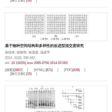
[施引文献]
(
14
)
基于物种空间结构和多样性的改进型混交度研究
张结存
,
徐丽华
,
张茂震
,
汤孟平
2014, 31(3): 336-342.
doi:
10.11833/j.issn.2095-0756.2014.03.002
[摘要]
(
3957
)
[HTML]
(
671
)
[PDF]
(
639
)
[施引文献]
(
15
)