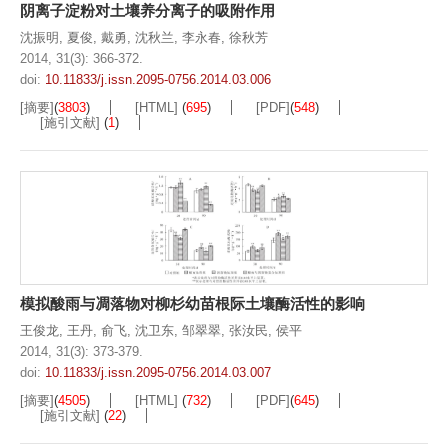
阴离子淀粉对土壤养分离子的吸附作用
沈振明
,
夏俊
,
戴勇
,
沈秋兰
,
李永春
,
徐秋芳
2014, 31(3): 366-372.
doi:
10.11833/j.issn.2095-0756.2014.03.006
[摘要]
(
3803
)
[HTML]
(
695
)
[PDF]
(
548
)
[施引文献]
(
1
)
模拟酸雨与凋落物对柳杉幼苗根际土壤酶活性的影响
王俊龙
,
王丹
,
俞飞
,
沈卫东
,
邹翠翠
,
张汝民
,
侯平
2014, 31(3): 373-379.
doi:
10.11833/j.issn.2095-0756.2014.03.007
[摘要]
(
4505
)
[HTML]
(
732
)
[PDF]
(
645
)
[施引文献]
(
22
)