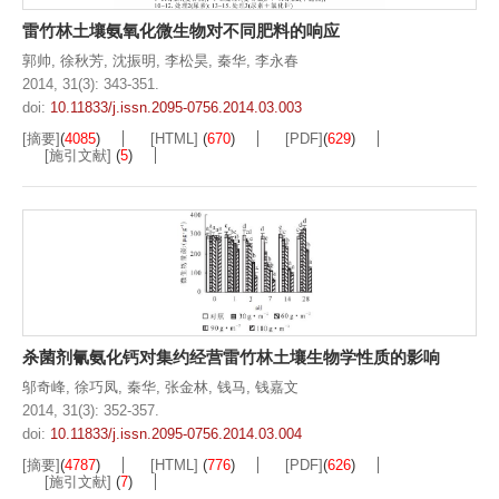
雷竹林土壤氨氧化微生物对不同肥料的响应
郭帅
,
徐秋芳
,
沈振明
,
李松昊
,
秦华
,
李永春
2014, 31(3): 343-351.
doi:
10.11833/j.issn.2095-0756.2014.03.003
[摘要]
(
4085
)
[HTML]
(
670
)
[PDF]
(
629
)
[施引文献]
(
5
)
杀菌剂氰氨化钙对集约经营雷竹林土壤生物学性质的影响
邬奇峰
,
徐巧凤
,
秦华
,
张金林
,
钱马
,
钱嘉文
2014, 31(3): 352-357.
doi:
10.11833/j.issn.2095-0756.2014.03.004
[摘要]
(
4787
)
[HTML]
(
776
)
[PDF]
(
626
)
[施引文献]
(
7
)