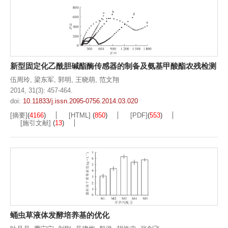
新型固定化乙酰胆碱酯酶传感器的制备及氨基甲酸酯农残检测
伍周玲
,
梁东军
,
郭明
,
王晓萌
,
范文翔
2014, 31(3): 457-464.
doi:
10.11833/j.issn.2095-0756.2014.03.020
[摘要]
(
4166
)
[HTML]
(
850
)
[PDF]
(
553
)
[施引文献]
(
13
)
蛹虫草液体发酵培养基的优化