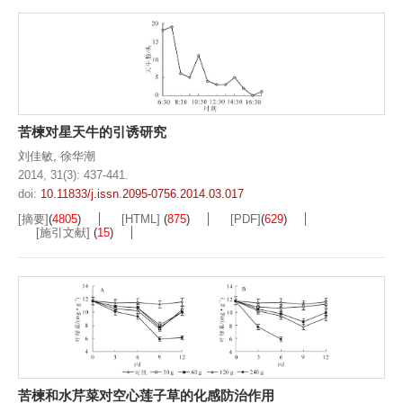
苦楝对星天牛的引诱研究
刘佳敏
,
徐华潮
2014, 31(3): 437-441.
doi:
10.11833/j.issn.2095-0756.2014.03.017
[摘要]
(
4805
)
[HTML]
(
875
)
[PDF]
(
629
)
[施引文献]
(
15
)
苦楝和水芹菜对空心莲子草的化感防治作用