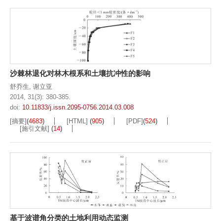
沙棘林退化对林木根系和土壤抗冲性的影响
舒乔生
,
谢立亚
2014, 31(3): 380-385.
doi:
10.11833/j.issn.2095-0756.2014.03.008
[摘要]
(
4683
)
[HTML]
(
905
)
[PDF]
(
524
)
[施引文献]
(
14
)
基于波谱角分类的土地利用动态监测