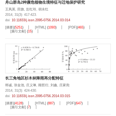
舟山群岛2种濒危植物生境特征与迁地保护研究
王凤英
,
田旗
,
彭红玲
,
胡永红
2014, 31(3): 417-423.
doi:
10.11833/j.issn.2095-0756.2014.03.014
[摘要]
(
5251
)
[HTML]
(
1093
)
[PDF]
(
465
)
[施引文献]
(
15
)
长三角地区杉木林降雨再分配特征
韩诚
,
张金池
,
庄义琳
,
顾哲衍
,
刘鑫
,
庄家尧
2014, 31(3): 424-430.
doi:
10.11833/j.issn.2095-0756.2014.03.015
[摘要]
(
4128
)
[HTML]
(
887
)
[PDF]
(
647
)
[施引文献]
(
7
)