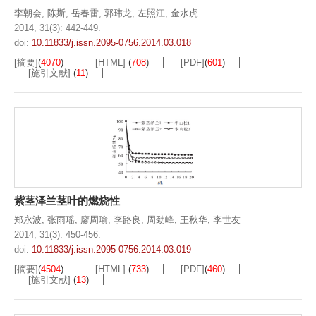
李朝会
,
陈斯
,
岳春雷
,
郭玮龙
,
左照江
,
金水虎
2014, 31(3): 442-449.
doi:
10.11833/j.issn.2095-0756.2014.03.018
[摘要]
(
4070
)
[HTML]
(
708
)
[PDF]
(
601
)
[施引文献]
(
11
)
紫茎泽兰茎叶的燃烧性
郑永波
,
张雨瑶
,
廖周瑜
,
李路良
,
周劲峰
,
王秋华
,
李世友
2014, 31(3): 450-456.
doi:
10.11833/j.issn.2095-0756.2014.03.019
[摘要]
(
4504
)
[HTML]
(
733
)
[PDF]
(
460
)
[施引文献]
(
13
)