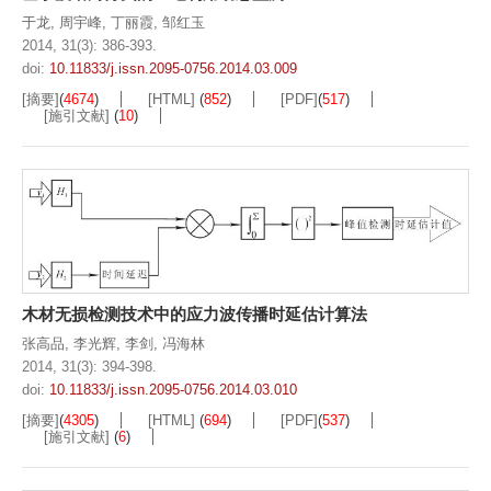
于龙
,
周宇峰
,
丁丽霞
,
邹红玉
2014, 31(3): 386-393.
doi:
10.11833/j.issn.2095-0756.2014.03.009
[摘要]
(
4674
)
[HTML]
(
852
)
[PDF]
(
517
)
[施引文献]
(
10
)
木材无损检测技术中的应力波传播时延估计算法
张高品
,
李光辉
,
李剑
,
冯海林
2014, 31(3): 394-398.
doi:
10.11833/j.issn.2095-0756.2014.03.010
[摘要]
(
4305
)
[HTML]
(
694
)
[PDF]
(
537
)
[施引文献]
(
6
)