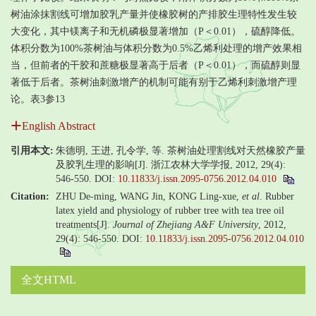
树油涂抹割线可增加胶乳产量并使橡胶树的产排胶生理特性发生较
大变化，其中镁离子和无机磷极显著增加（P＜0.01），硫醇降低。
体积分数为100%茶树油与体积分数为0.5%乙烯利处理的增产效果相
当，但前者的干胶和蔗糖极显著高于后者（P＜0.01），而硫醇则显
著低于后者。茶树油刺激增产的机制可能有别于乙烯利刺激增产理
论。表3参13
English Abstract
引用本文:
朱德明, 王进, 孔令学, 等. 茶树油处理割线对天然橡胶产量
及胶乳生理的影响[J]. 浙江农林大学学报, 2012, 29(4):
546-550.
DOI:
10.11833/j.issn.2095-0756.2012.04.010
Citation:
ZHU De-ming, WANG Jin, KONG Ling-xue,
et al
. Rubber
latex yield and physiology of rubber tree with tea tree oil
treatments[J].
Journal of Zhejiang A&F University
, 2012,
29(4): 546-550.
DOI:
10.11833/j.issn.2095-0756.2012.04.010
全文HTML