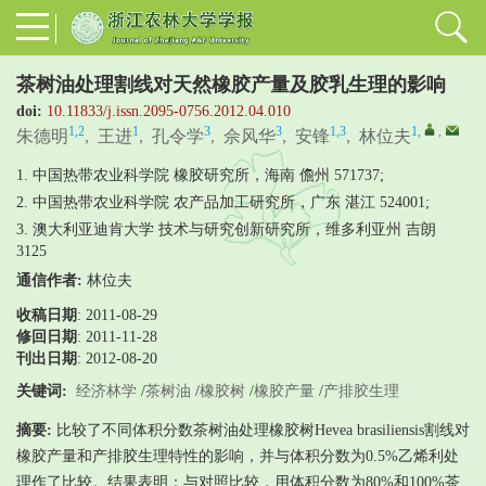
茶树油处理割线对天然橡胶产量及胶乳生理的影响
doi:
10.11833/j.issn.2095-0756.2012.04.010
1,2
1
3
3
1,3
1
,
,
朱德明
,
王进
,
孔令学
,
佘风华
,
安锋
,
林位夫
1. 中国热带农业科学院 橡胶研究所，海南 儋州 571737;
2. 中国热带农业科学院 农产品加工研究所，广东 湛江 524001;
3. 澳大利亚迪肯大学 技术与研究创新研究所，维多利亚州 吉朗
3125
通信作者:
林位夫
收稿日期
: 2011-08-29
修回日期
:
2011-11-28
刊出日期
: 2012-08-20
关键词:
经济林学
/
茶树油
/
橡胶树
/
橡胶产量
/
产排胶生理
摘要:
比较了不同体积分数茶树油处理橡胶树Hevea brasiliensis割线对
橡胶产量和产排胶生理特性的影响，并与体积分数为0.5%乙烯利处
理作了比较。结果表明：与对照比较，用体积分数为80%和100%茶