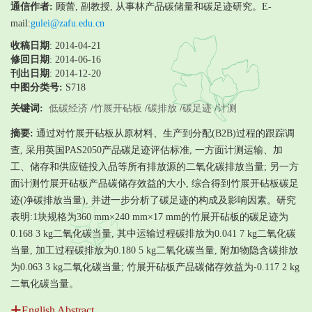
通信作者:
顾蕾, 副教授, 从事林产品碳储量和碳足迹研究。E-
mail:
gulei@zafu.edu.cn
收稿日期
: 2014-04-21
修回日期
:
2014-06-16
刊出日期
: 2014-12-20
中图分类号:
S718
关键词:
低碳经济
/
竹展开砧板
/
碳排放
/
碳足迹
/
计测
摘要:
通过对竹展开砧板从原材料、生产到分配(B2B)过程的跟踪调
查, 采用英国PAS2050产品碳足迹评估标准, 一方面计测运输、加
工、储存和供应链投入品等所有排放源的二氧化碳排放当量; 另一方
面计测竹展开砧板产品碳储存效益的大小, 综合得到竹展开砧板碳足
迹(净碳排放当量), 并进一步分析了碳足迹的构成及影响因素。研究
表明:1块规格为360 mm×240 mm×17 mm的竹展开砧板的碳足迹为
0.168 3 kg二氧化碳当量, 其中运输过程碳排放为0.041 7 kg二氧化碳
当量, 加工过程碳排放为0.180 5 kg二氧化碳当量, 附加物隐含碳排放
为0.063 3 kg二氧化碳当量; 竹展开砧板产品碳储存效益为-0.117 2 kg
二氧化碳当量。
English Abstract