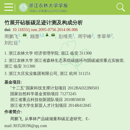
竹展开砧板碳足迹计测及构成分析
doi:
10.11833/j.issn.2095-0756.2014.06.006
1
,
1,2
,
,
1
2
2
周鹏飞
,
顾蕾
,
彭维亮
,
周宇峰
,
李翠琴
,
3
刘红征
1. 浙江农林大学 经济管理学院, 浙江 临安 311300
2. 浙江农林大学 浙江省森林生态系统碳循环与固碳减排重点实验室,
浙江 临安 311300
3. 浙江大庄实业集团有限公司, 浙江 杭州 311251
基金项目:
"十二五"国家科技支撑计划项目
2012BAD22B0503
国家自然科学基金资助项目
71273245
浙江省重点科技创新团队项目
2010R50030
浙江省大学生新苗人才计划项目
2014R412045
作者简介:
周鹏飞, 从事林产品碳储量和碳足迹研究。E-
mail:303528196@qq.com