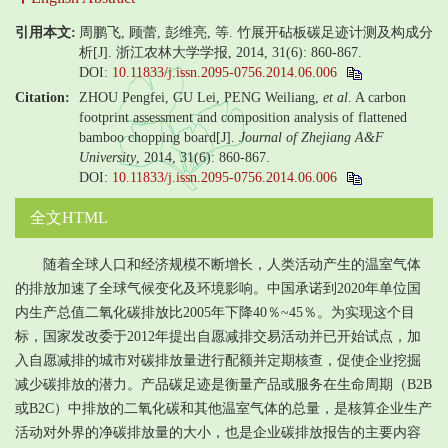
引用本文:
周鹏飞, 顾蕾, 彭维亮, 等. 竹展开砧板碳足迹计测及构成分
析[J]. 浙江农林大学学报, 2014, 31(6): 860-867.
DOI:
10.11833/j.issn.2095-0756.2014.06.006
Citation:
ZHOU Pengfei, GU Lei, PENG Weiliang,
et al
. A carbon
footprint assessment and composition analysis of flattened
bamboo chopping board[J].
Journal of Zhejiang A&F
University
, 2014, 31(6): 860-867.
DOI:
10.11833/j.issn.2095-0756.2014.06.006
全文HTML
随着全球人口和经济规模不断增长，人类活动产生的温室气体
的排放加速了全球气候变化及环境影响。中国承诺到2020年单位国
内生产总值二氧化碳排放比2005年下降40％~45％。为实现这个目
标，国家发改委于2012年提出自愿减排交易活动并已开始试点，加
入自愿减排的城市对碳排放量进行配额并定期核查，促使企业挖掘
减少碳排放的潜力。产品碳足迹是衡量产品或服务在生命周期（B2B
或B2C）中排放的二氧化碳和其他温室气体的总量，是核算企业生产
活动对外界的净碳排放量的大小，也是企业碳排放报告的主要内容