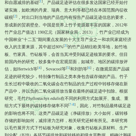
[
1
]
和自愿减排的基础
。产品碳足迹评估在很多发达国家已经开始付
诸实施，如欧洲的丹麦、瑞典、意大利等都已经在本国范围内征收
[
2
]
碳税
，对出口到当地的产品也均有报告产品碳足迹信息的要求，
形成新的贸易壁垒。中国是世界上竹子资源最丰富的国家，2012年
竹产业总产值达1 190亿元（国家林业局，2013），竹产业已经成为
中国林业“十二五”期间重点发展的十大主导产业之一和农民家庭经济
[
3
]
收入的主要来源，其中超过80%
的竹产品销往欧美等地，如竹地
板、竹家具、竹砧板等，会首当其冲受到碳足迹核算的要求。但目
前国内外的研究，较多集中在宏观层面，如城市、地区的碳排放评
[
4
]
[
5
]
[
6
]
估，如Hertwich等
，Sovacool等
和刘韵等
；在微观层面产品碳
足迹的研究较少，特别像竹制品之类本身包含碳存储的产品。竹子
生长过程中吸收的二氧化碳会在竹制品的生产过程中转移存储在新
产品中，并以负的二氧化碳排放当量在最终的碳足迹中扣除。根据
研究，毛竹
Phyllostachys edulis
在不同的利用方式如展开、集成、重
[
7
-
8
]
组方式下最终的碳转移存储率不同
，因此，对竹制品最终碳足迹
的影响也将不同。这类产品碳足迹（净碳排放）大小如何，碳转移
存储的影响如何，减排潜力怎样，相关研究还鲜有所见。本研究将
以毛竹展开方式下竹砧板为研究对象，收集竹砧板从原材料、生产
到分配（B2B）各环节碳排放和碳转移的初级水平数据，精确计测碳