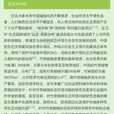
全文HTML
过去30多年来中国城镇化的不断推进，社会经济水平增长迅
速，人们物质生活水平不断提高，但人类活动对自然生态系统产生
[
1
-
2
]
了十分严重的破坏，“城市病”和“农村病”等问题日益突出
。近几
年“生态园林城市”以及“美丽乡村”建设的提出与实践强调了人与环境
的和谐相处，将城市与乡村的生态环境引向良性发展的趋势。中国
把生态文明建设放在突出地位，并纳入社会主义现代化建设总体布
局，表明了保护与改善环境的决心，也标志着中国生态文明建设跨
[
3
]
入新时代的新征程
。竹类植物是重要的森林资源，在全世界约有
70多属1 200余种，主要分布在热带及亚热带地区。中国的竹类植物
资源丰富，分布广泛，现有竹类植物39属500余种，竹林面积为逾
2
[
4
]
500万hm
，占到世界竹林总面积的1/4
。因竹类植物具有生长快、
产量高、适应性强等特点，近年来被广泛的运用到城市和乡村绿地
景观的营造中，针对竹类植物生态环境功能的研究也逐渐引起国内
外学者的重视。直至目前，对竹类植物生态环境功能研究进展的阐
述主要集中在涵养水源、保持水土、防风固沙以及保护生物多样性
[
5
-
8
]
等生态功能方面
，针对竹类植物在目前环境科学研究中的热点领