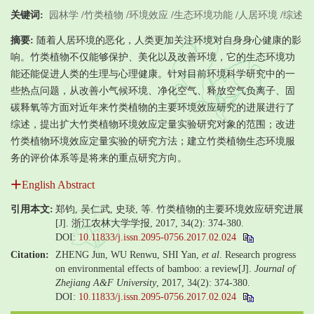
关键词:
园林学
/
竹类植物
/
环境效应
/
生态环境功能
/
人居环境
/
综述
摘要:
随着人居环境的恶化，人类更加关注环境对自身身心健康的影
响。竹类植物不仅能够保护、美化以及改善环境，它的生态环境功
能还能促进人类的生理与心理健康。针对目前环境科学研究中的一
些热点问题，从改善小气候环境、净化空气、释放空气负离子、固
碳释氧等方面对近年来竹类植物的主要环境效应研究的进展进行了
综述，提出扩大竹类植物环境效应定量实验研究对象的范围；改进
竹类植物环境效应定量实验的研究方法；建立竹类植物生态环境服
务的评价体系等是将来的重点研究方向。
English Abstract
引用本文:
郑钧, 吴仁武, 史琰, 等. 竹类植物的主要环境效应研究进展
[J]. 浙江农林大学学报, 2017, 34(2): 374-380.
DOI:
10.11833/j.issn.2095-0756.2017.02.024
Citation:
ZHENG Jun, WU Renwu, SHI Yan,
et al
. Research progress
on environmental effects of bamboo: a review[J].
Journal of
Zhejiang A&F University
, 2017, 34(2): 374-380.
DOI:
10.11833/j.issn.2095-0756.2017.02.024