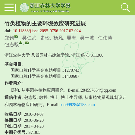
竹类植物的主要环境效应研究进展
doi:
10.11833/j.issn.2095-0756.2017.02.024
郑钧
,
吴仁武
,
史琰
,
杨凡
,
晏海
,
吴一波
,
任伟涛
,
,
包志毅
浙江农林大学 风景园林与建筑学院, 浙江 临安 311300
基金项目:
国家自然科学基金资助项目
31270743
国家自然科学基金资助项目
31400607
作者简介:
郑钧, 从事园林植物应用研究。E-mail:284597854@qq.com
通信作者:
包志毅, 教授, 博士, 博士生导师, 从事植物景观规划设计
和园林植物应用研究。E-mail:
bao99928@188.com
收稿日期
: 2016-04-07
修回日期
:
2016-06-20
刊出日期
: 2017-04-20
中图分类号:
S718.5