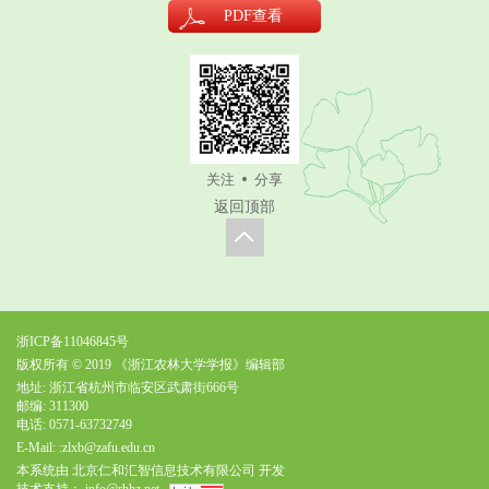
PDF
查看
关注
分享
返回顶部
浙ICP备11046845号
版权所有 © 2019 《浙江农林大学学报》编辑部
地址: 浙江省杭州市临安区武肃街666号
邮编: 311300
电话: 0571-63732749
E-Mail:
:zlxb@zafu.edu.cn
本系统由
北京仁和汇智信息技术有限公司
开发
技术支持：
info@rhhz.net