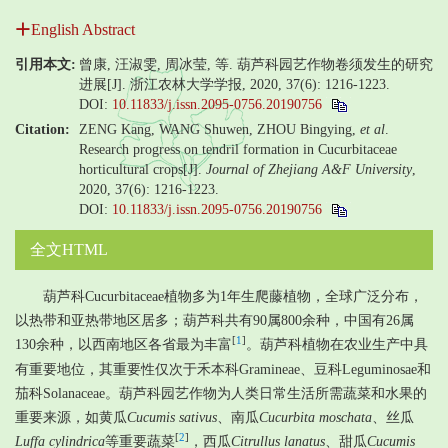
English Abstract
引用本文:
曾康, 汪淑雯, 周冰莹, 等. 葫芦科园艺作物卷须发生的研究
进展[J]. 浙江农林大学学报, 2020, 37(6): 1216-1223.
DOI:
10.11833/j.issn.2095-0756.20190756
Citation:
ZENG Kang, WANG Shuwen, ZHOU Bingying,
et al
.
Research progress on tendril formation in Cucurbitaceae
horticultural crops[J].
Journal of Zhejiang A&F University
,
2020, 37(6): 1216-1223.
DOI:
10.11833/j.issn.2095-0756.20190756
全文HTML
葫芦科Cucurbitaceae植物多为1年生爬藤植物，全球广泛分布，
以热带和亚热带地区居多；葫芦科共有90属800余种，中国有26属
[
1
]
130余种，以西南地区各省最为丰富
。葫芦科植物在农业生产中具
有重要地位，其重要性仅次于禾本科Gramineae、豆科Leguminosae和
茄科Solanaceae。葫芦科园艺作物为人类日常生活所需蔬菜和水果的
重要来源，如黄瓜
Cucumis sativus
、南瓜
Cucurbita moschata
、丝瓜
[
2
]
Luffa cylindrica
等重要蔬菜
，西瓜
Citrullus lanatus
、甜瓜
Cucumis