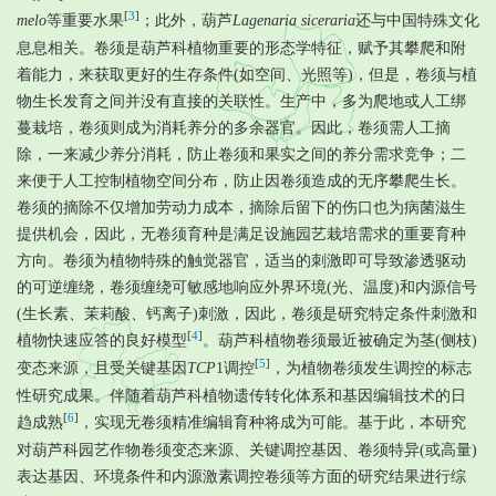
[
3
]
melo
等重要水果
；此外，葫芦
Lagenaria siceraria
还与中国特殊文化
息息相关。卷须是葫芦科植物重要的形态学特征，赋予其攀爬和附
着能力，来获取更好的生存条件(如空间、光照等)，但是，卷须与植
物生长发育之间并没有直接的关联性。生产中，多为爬地或人工绑
蔓栽培，卷须则成为消耗养分的多余器官。因此，卷须需人工摘
除，一来减少养分消耗，防止卷须和果实之间的养分需求竞争；二
来便于人工控制植物空间分布，防止因卷须造成的无序攀爬生长。
卷须的摘除不仅增加劳动力成本，摘除后留下的伤口也为病菌滋生
提供机会，因此，无卷须育种是满足设施园艺栽培需求的重要育种
方向。卷须为植物特殊的触觉器官，适当的刺激即可导致渗透驱动
的可逆缠绕，卷须缠绕可敏感地响应外界环境(光、温度)和内源信号
(生长素、茉莉酸、钙离子)刺激，因此，卷须是研究特定条件刺激和
[
4
]
植物快速应答的良好模型
。葫芦科植物卷须最近被确定为茎(侧枝)
[
5
]
变态来源，且受关键基因
TCP
1调控
，为植物卷须发生调控的标志
性研究成果。伴随着葫芦科植物遗传转化体系和基因编辑技术的日
[
6
]
趋成熟
，实现无卷须精准编辑育种将成为可能。基于此，本研究
对葫芦科园艺作物卷须变态来源、关键调控基因、卷须特异(或高量)
表达基因、环境条件和内源激素调控卷须等方面的研究结果进行综