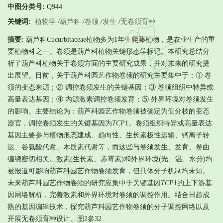
中图分类号:
Q944
关键词:
植物学
/
葫芦科
/
卷须
/
发生
/
无卷须育种
摘要:
葫芦科Cucurbitaceae植物多为1年生爬藤植物，是农业生产的重
要植物科之一。卷须是葫芦科植物关键形态学标记。本研究总结分
析了葫芦科植物关于卷须方面的主要研究成果，并对未来的研究提
出展望。目前，关于葫芦科园艺作物卷须的研究主要集中于：① 卷
须的变态来源；② 调控卷须发生的关键基因；③ 卷须组织中特异或
高量表达基因；④ 内源激素调控卷须发育；⑤ 外界环境对卷须发生
的影响。主要结论为：葫芦科园艺作物卷须被确定为侧分枝的变态
器官，调控卷须发生的关键基因为
TCP
1。卷须组织特异或高量表达
基因主要参与植物形态建成、趋向性、生长素极性运输、钙离子转
运、谷氨酸代谢、木质素代谢等，而这些与卷须发生、发育、卷曲
缠绕密切相关。激素(生长素、赤霉素)和外界环境(光、温、水分)均
被报道可影响葫芦科园艺作物卷须发育，但具体分子机制均未知。
未来葫芦科园艺作物卷须的研究应集中于关键基因
TCP
1
的上下游基
因网络解析，完善激素和外界环境对卷须的调控作用。结合日趋成
熟的基因编辑技术，探究葫芦科园艺作物卷须的分子调控网络以及
开展无卷须育种设计。图2参32