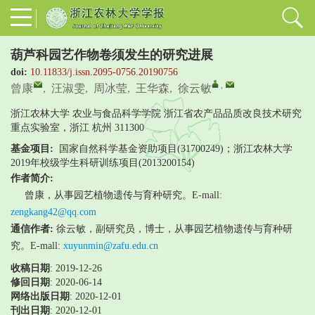
葫芦科园艺作物卷须发生的研究进展
doi:
10.11833/j.issn.2095-0756.20190756
,
曾康
,
汪淑雯
,
周冰莹
,
王华森
,
徐云敏
浙江农林大学 农业与食品科学学院 浙江省农产品品质改良技术研究
重点实验室，浙江 杭州 311300
基金项目:
国家自然科学基金资助项目(31700249)；浙江农林大学
2019年校级学生科研训练项目(2013200154)
作者简介:
曾康，从事园艺植物遗传与育种研究。E-mall:
zengkang42@qq.com
通信作者:
徐云敏，副研究员，博士，从事园艺植物遗传与育种研
究。E-mall:
xuyunmin@zafu.edu.cn
收稿日期
: 2019-12-26
修回日期
:
2020-06-14
网络出版日期
: 2020-12-01
刊出日期
: 2020-12-01