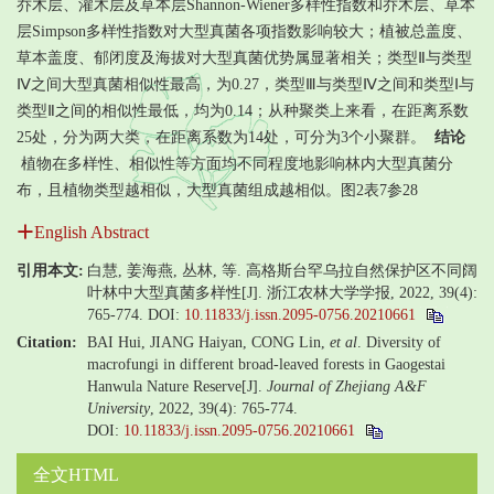
乔木层、灌木层及草本层Shannon-Wiener多样性指数和乔木层、草本
层Simpson多样性指数对大型真菌各项指数影响较大；植被总盖度、
草本盖度、郁闭度及海拔对大型真菌优势属显著相关；类型Ⅱ与类型
Ⅳ之间大型真菌相似性最高，为0.27，类型Ⅲ与类型Ⅳ之间和类型Ⅰ与
类型Ⅱ之间的相似性最低，均为0.14；从种聚类上来看，在距离系数
25处，分为两大类，在距离系数为14处，可分为3个小聚群。
结论
植物在多样性、相似性等方面均不同程度地影响林内大型真菌分
布，且植物类型越相似，大型真菌组成越相似。图2表7参28
English Abstract
引用本文:
白慧, 姜海燕, 丛林, 等. 高格斯台罕乌拉自然保护区不同阔
叶林中大型真菌多样性[J]. 浙江农林大学学报, 2022, 39(4):
765-774.
DOI:
10.11833/j.issn.2095-0756.20210661
Citation:
BAI Hui, JIANG Haiyan, CONG Lin,
et al
. Diversity of
macrofungi in different broad-leaved forests in Gaogestai
Hanwula Nature Reserve[J].
Journal of Zhejiang A&F
University
, 2022, 39(4): 765-774.
DOI:
10.11833/j.issn.2095-0756.20210661
全文HTML