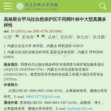
高格斯台罕乌拉自然保护区不同阔叶林中大型真菌多
样性
doi:
10.11833/j.issn.2095-0756.20210661
1
,
1
,
,
1
1
1
2
白慧
,
姜海燕
,
丛林
,
史东明
,
林任杰
,
狄佳麟
1. 内蒙古农业大学 林学院，内蒙古 呼和浩特 010018
2. 内蒙古自治区农牧业科学院 蔬菜花卉研究所，内蒙古 呼和浩特
010031
基金项目:
阿鲁科尔沁旗生物多样性专项调查与保护规划服务项目
(AQJYZX-2018TP047-FW)；内蒙古大学生创新创业项目
(201810129013)；教育部高等学校科技创新工程重大项目培育资金
(707014)
作者简介:
白慧(ORCID: 0000-0001-6384-4559)，从事森林病理、菌物分类等
研究。E-mail:
18047137732@163.com
通信作者:
姜海燕(ORCID: 0000-0001-9367-6250)，副教授，博士，
从事森林病理、菌物分类等研究。E-mail:
jhydlm@126.com