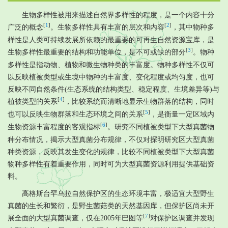
生物多样性被用来描述自然界多样性的程度，是一个内容十分
[
1
]
[
2
]
广泛的概念
。生物多样性具有丰富的层次和内容
，其中物种多
样性是人类可持续发展所依赖的最重要的可再生自然资源宝库，是
[
3
]
生物多样性最重要的结构和功能单位，是不可或缺的部分
。物种
多样性是指动物、植物和微生物种类的丰富度。物种多样性不仅可
以反映植被类型或生境中物种的丰富度、变化程度或均匀度，也可
反映不同自然条件(生态系统的结构类型、稳定程度、生境差异等)与
[
4
]
植被类型的关系
，比较系统而清晰地显示生物群落的结构，同时
[
5
]
也可以反映生物群落和生态环境之间的关系
，是衡量一定区域内
[
6
]
生物资源丰富程度的客观指标
。研究不同植被类型下大型真菌物
种分布情况，揭示大型真菌分布规律，不仅对探明研究区大型真菌
种类资源，反映其发生变化的规律，比较不同植被类型下大型真菌
物种多样性有着重要作用，同时可为大型真菌资源利用提供基础资
料。
高格斯台罕乌拉自然保护区的生态环境丰富，极适宜大型野生
真菌的生长和繁衍，是野生菌菇类的天然基因库，但保护区尚未开
[
7
]
展全面的大型真菌调查，仅在2005年巴图等
对保护区调查并发现