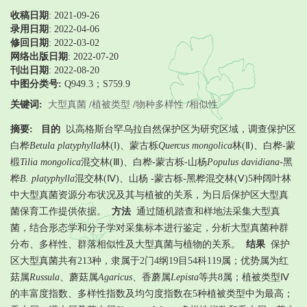
收稿日期
: 2021-09-26
录用日期
:
2022-04-06
修回日期
:
2022-03-02
网络出版日期
: 2022-07-20
刊出日期
: 2022-08-20
中图分类号:
Q949.3；S759.9
关键词:
大型真菌
/
植被类型
/
物种多样性
/
相似性
摘要:
目的
以高格斯台罕乌拉自然保护区为研究区域，调查保护区
白桦
Betula platyphylla
林(Ⅰ)、蒙古栎
Quercus mongolica
林(Ⅱ)、白桦-蒙
椴
Tilia mongolica
混交林(Ⅲ)、白桦-蒙古栎-山杨
Populus davidiana
-黑
桦
B. platyphylla
混交林(Ⅳ)、山杨 -蒙古栎-黑桦混交林(Ⅴ)5种阔叶林
中大型真菌资源分布状况及其与植被的关系，为日后保护区大型真
菌保育工作提供依据。
方法
通过随机踏查和样地法采集大型真
菌，结合形态学和分子学对采集标本进行鉴定，分析大型真菌种群
分布、多样性、群落相似性及大型真菌与植物的关系。
结果
保护
区大型真菌共有213种，隶属于2门4纲19目54科119属；优势属为红
菇属
Russula
、蘑菇属
Agaricus
、香蘑属
Lepista
等共8属；植被类型Ⅳ
的丰富度指数、多样性指数及均匀度指数在5种植被类型中为最高；