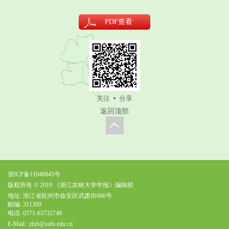
PDF
查看
关注
分享
返回顶部
浙ICP备11046845号
版权所有 © 2019 《浙江农林大学学报》编辑部
地址: 浙江省杭州市临安区武肃街666号
邮编: 311300
电话: 0571-63732749
E-Mail:
:zlxb@zafu.edu.cn