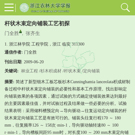
杆状木束定向铺装工艺初探
门全胜
,
张齐生
1. 浙江林学院 工程学院，浙江 临安 311300
通信作者:
门全胜
刊出日期
: 2009-06-20
关键词:
林业工程
/
杉木积成材
/
杆状木束
/
定向铺装
摘要:
简述了新型细木工板芯板杉木Cunninghamia lanceolata积成材制
备过程中杆状木束定向铺装的必要性和基本工作原理。找出影响定
向铺装效果的各项因素，通过试验的方式确定使铺装效果达到最好
的主要因素最佳值，并对试验过程及结果做一些必要的分析。试验
结果表明：采用储料槽预定向→导向驱动→往复运动定向铺装的杆
状木束定向铺装工艺是有效可行的。铺装头往复行程170 ～ 180
mm，往复频率126 ～ 158次·min-1，导向驱动轴转速80 ～ 100
r·min-1，导向槽板间距95 mm时，对长度100 ～ 200 mm木束定向铺