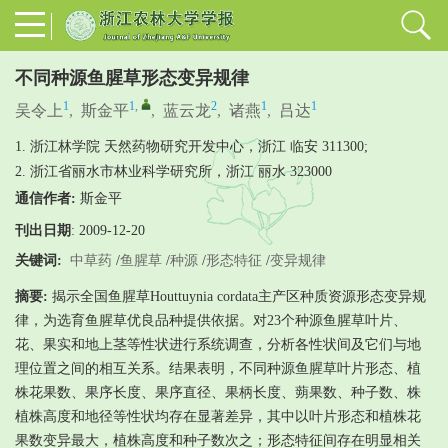
不同种源鱼腥草形态变异规律
1
1
,
2
1
1
吴令上
,
斯金平
,
蓝云龙
,
诸燕
,
吕达
1. 浙江林学院 天然药物研究开发中心，浙江 临安 311300;
2. 浙江省丽水市林业科学研究所，浙江 丽水 323000
通信作者:
斯金平
刊出日期
: 2009-12-20
关键词:
中草药
/
鱼腥草
/
种源
/
形态特征
/
变异规律
摘要:
揭示全国鱼腥草Houttuynia cordata主产区种质资源形态变异规
律，为选育鱼腥草优良品种提供依据。对23个种源鱼腥草叶片、
花、果实和地上茎等性状进行系统调查，分析各性状间及它们与地
理位置之间的相互关系。结果表明，不同种源鱼腥草叶片形态、植
株花果数、果序长度、果序直径、果柄长度、蒴果数、种子数、株
植株高度和地径等性状均存在显著差异，其中以叶片形态和植株花
果数变异最大，植株高度和种子数次之；形态特征间存在明显相关