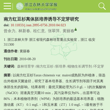
南方红豆杉离体胚培养诱导不定芽研究
doi:
10.11833/j.issn.2095-0756.2010.04.023
曾余力
,
林新春
,
桂仁意
,
张翠萍
,
黄丽春
1. 浙江农林大学 浙江省现代森林培育重点实验室，浙江 临安
311300
通信作者:
黄丽春
刊出日期
: 2010-08-20
关键词:
森林培育学
/
南方红豆杉
/
胚培养
/
植物生长调节剂
/
不定芽
摘要:
以南方红豆杉Taxus chinensis var. mairei成熟胚为外植体，筛选
出外植体灭菌途径，研究了基本培养基、生长调节剂等因子对其离
体胚生长的影响。结果表明：最优灭菌处理为25.0 gL－1的次氯酸钠
（NaClO）溶液真空灭菌10 min，其污染率仅为6%，出苗率可达
86%；木本植物培养剂（WPM）为胚培养的最适基本培养基；细胞
激动素（KT） 0.1 mgL－1和玉米素（ZT）1.0 mgL－1最有效于不