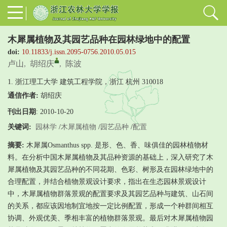
木犀属植物及其园艺品种在园林绿地中的配置
doi:
10.11833/j.issn.2095-0756.2010.05.015
卢山
,
胡绍庆
,
陈波
1. 浙江理工大学 建筑工程学院，浙江 杭州 310018
通信作者:
胡绍庆
刊出日期
: 2010-10-20
关键词:
园林学
/
木犀属植物
/
园艺品种
/
配置
摘要:
木犀属Osmanthus spp. 是形、色、香、味俱佳的园林植物材
料。在分析中国木犀属植物及其品种资源的基础上，深入研究了木
犀属植物及其园艺品种的不同花期、色彩、树形及在园林绿地中的
合理配置，并结合植物景观设计要求，指出在生态园林景观设计
中，木犀属植物群落景观的配置要求及其园艺品种与建筑、山石间
的关系，都应该因地制宜地按一定比例配置，形成一个种群间相互
协调、外观优美、季相丰富的植物群落景观。最后对木犀属植物园