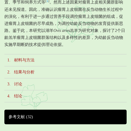
[
5
]
置、季节和饲养方式等
。然而上述因素对瘤胃上皮相关菌群影响
还未见报道。因此，准确认识瘤胃上皮细菌在反刍动物生长过程中
的演化，有利于进一步通过营养手段调控瘤胃上皮细菌的组成，促
进瘤胃上皮细菌的尽早成熟，为调控幼龄反刍动物的发育提供新思
路。鉴于此，本研究以湖羊
Ovis aries
羔羊为研究对象，探讨了2个日
龄羔羊瘤胃上皮细菌群落结构以及多样性的差异，为幼龄反刍动物
实施早期断奶技术提供理论依据。
1. 材料与方法
2. 结果与分析
3. 讨论
4. 结论
参考文献
(32)