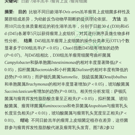
关键词:
日龄
/
湖羊羔羊
/
瘤胃上皮
/
瘤胃细菌
摘要:
目的
比较不同日龄湖羊
Ovis aries
羔羊瘤胃上皮细菌多样性及
菌群组成差异，为幼龄反刍动物早期断奶提供理论依据。
方法
选
用10只出生体质量相近的初生湖羊羔羊，分别于日龄30 d (D30)和45
d (D45)各屠宰5只以获得瘤胃上皮组织，对其进行测序及微生物多样
性分析。
结果
D45组羔羊瘤胃上皮细菌的操作分类单元(OTU)个数
显著多于D30组羔羊(
P
＜0.05)，Chao1指数D45组有增加的趋势
(
P
=0.07)。与D45组相比，D30组羔羊瘤胃细菌弯曲杆菌属
Campylobacter
和肠单胞菌
Intestinimonas
的相对丰度显著降低(
P
＜
0.05)，拟杆菌属
Bacteroides
和小杆菌属
Dialister
的相对丰度有降低的
趋势(
P
=0.083)；而萨顿氏菌属
Suttonella
、脱硫弧菌属
Desulfobulbus
和单胞菌属
Brachymonas
的相对丰度显著增加(
P
＜0.05)，琥珀酸菌属
Succiniclasticum
有增加的趋势(
P
=0.083)。相关性分析发现：萨顿氏
菌属与瘤胃挥发性脂肪酸含量呈正相关(
P
＜0.05)，拟杆菌属、琥珀
酸菌属、瘤胃球菌属
Ruminococcus
和奇异菌属
Atopobium
与瘤胃乳头
长度呈负相关(
P
＜0.01)，琥珀酸菌属与瘤胃乳头宽度呈正相关(
P
＜
0.01)。
结论
不同日龄羔羊的瘤胃上皮细菌定植存在差异，这些菌
群参与瘤胃挥发性脂肪酸代谢及瘤胃乳头发育。图7表2参32