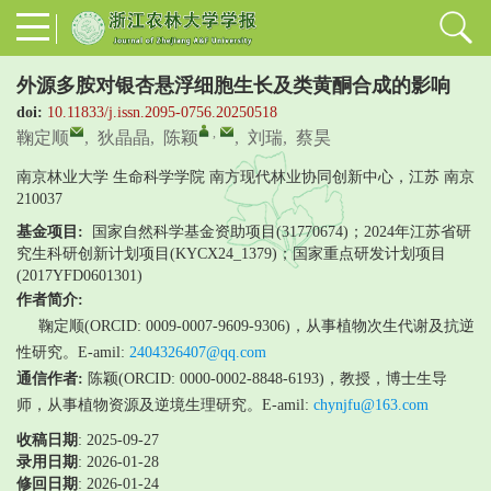
外源多胺对银杏悬浮细胞生长及类黄酮合成的影响
doi:
10.11833/j.issn.2095-0756.20250518
,
鞠定顺
,
狄晶晶
,
陈颖
,
刘瑞
,
蔡昊
南京林业大学 生命科学学院 南方现代林业协同创新中心，江苏 南京
210037
基金项目:
国家自然科学基金资助项目(31770674)；2024年江苏省研
究生科研创新计划项目(KYCX24_1379)；国家重点研发计划项目
(2017YFD0601301)
作者简介:
鞠定顺(ORCID: 0009-0007-9609-9306)，从事植物次生代谢及抗逆
性研究。E-amil:
2404326407@qq.com
通信作者:
陈颖(ORCID: 0000-0002-8848-6193)，教授，博士生导
师，从事植物资源及逆境生理研究。E-amil:
chynjfu@163.com
收稿日期
: 2025-09-27
录用日期
:
2026-01-28
修回日期
:
2026-01-24