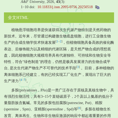
A&F University
, 2026,
43
(3):
1−10
doi:
10.11833/j.issn.2095-0756.20250518
全文HTML
植物悬浮细胞培养是快速获得次生代谢产物特别是天然药物的
新技术。近年来，尽管通过构建微生物底盘细胞，进行工业微生物
[
1
−
2
]
生产的合成生物学技术快速发展
，但植物细胞具备高效的催化酶
表达、后修饰能力以及精细的代谢区隔，是天然产物合成的理想底
盘，因此植物细胞大规模培养具有代谢独特、可持续和生物安全等
特性，符合“绿色制造”的理念，仍然是极具发展潜力的生物合成平
[
3
]
台, 是次生代谢产物生产不可替代的技术手段
。目前，多种植物的
离体细胞系已经建立，有的已经实现工厂化生产，展现出了巨大的
[
4
−
7
]
生产潜力
。
多胺(polyamines，PAs)是一类广泛存在于原核及真核生物中，具
有强烈生物活性，具有3~15个直链碳原子，2个及以上氨基的低分子
量脂肪族含氮碱。常见的多胺包括腐胺(putrescine, Put)、精胺
[
8
]
(spermine，Spm)、亚精胺(spermidine，Spd)等
。多胺在植物生长
发育、离体再生、生物和非生物应激源的响应中都起着重要的作用