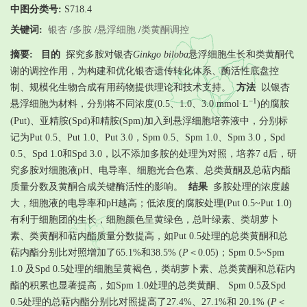
中图分类号:
S718.4
关键词:
银杏
/
多胺
/
悬浮细胞
/
类黄酮调控
摘要:
目的
探究多胺对银杏
Ginkgo biloba
悬浮细胞生长和类黄酮代
谢的调控作用，为构建和优化银杏遗传转化体系、酶活性底盘控
制、规模化生物合成有用药物提供理论和技术支持。
方法
以银杏
−1
悬浮细胞为材料，分别将不同浓度(0.5、1.0、3.0 mmol·L
)的腐胺
(Put)、亚精胺(Spd)和精胺(Spm)加入到悬浮细胞培养液中，分别标
记为Put 0.5、Put 1.0、Put 3.0，Spm 0.5、Spm 1.0、Spm 3.0，Spd
0.5、Spd 1.0和Spd 3.0，以不添加多胺的处理为对照，培养7 d后，研
究多胺对细胞液pH、电导率、细胞光合色素、总类黄酮及总萜内酯
质量分数及黄酮合成关键酶活性的影响。
结果
多胺处理的浓度越
大，细胞液的电导率和pH越高；低浓度的腐胺处理(Put 0.5~Put 1.0)
有利于细胞团的生长，细胞颜色呈黄绿色，总叶绿素、类胡萝卜
素、类黄酮和萜内酯质量分数提高，如Put 0.5处理的总类黄酮和总
萜内酯分别比对照增加了65.1%和38.5% (
P
＜0.05)；Spm 0.5~Spm
1.0 及Spd 0.5处理的细胞呈黄褐色，类胡萝卜素、总类黄酮和总萜内
酯的积累也显著提高，如Spm 1.0处理的总类黄酮、 Spm 0.5及Spd
0.5处理的总萜内酯分别比对照提高了27.4%、27.1%和 20.1% (
P
＜