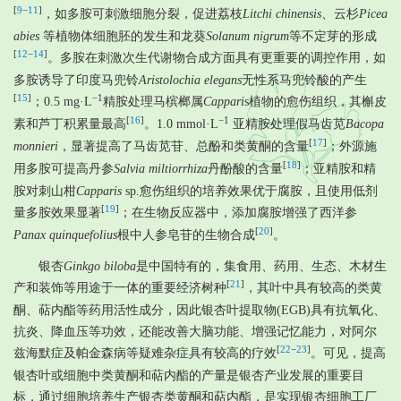
[
9
−
11
]
，如多胺可刺激细胞分裂，促进荔枝
Litchi chinensis
、云杉
Picea
abies
等植物体细胞胚的发生和龙葵
Solanum nigrum
等不定芽的形成
[
12
−
14
]
。多胺在刺激次生代谢物合成方面具有更重要的调控作用，如
多胺诱导了印度马兜铃
Aristolochia elegans
无性系马兜铃酸的产生
[
15
]
−1
；0.5 mg·L
精胺处理马槟榔属
Cappari
s植物的愈伤组织，其槲皮
[
16
]
−1
素和芦丁积累量最高
。1.0 mmol·L
亚精胺处理假马齿苋
Bacopa
[
17
]
monnieri
，显著提高了马齿苋苷、总酚和类黄酮的含量
；外源施
[
18
]
用多胺可提高丹参
Salvia miltiorrhiza
丹酚酸的含量
；亚精胺和精
胺对刺山柑
Capparis
sp.愈伤组织的培养效果优于腐胺，且使用低剂
[
19
]
量多胺效果显著
；在生物反应器中，添加腐胺增强了西洋参
[
20
]
Panax quinquefolius
根中人参皂苷的生物合成
。
银杏
Ginkgo biloba
是中国特有的，集食用、药用、生态、木材生
[
21
]
产和装饰等用途于一体的重要经济树种
，其叶中具有较高的类黄
酮、萜内酯等药用活性成分，因此银杏叶提取物(EGB)具有抗氧化、
抗炎、降血压等功效，还能改善大脑功能、增强记忆能力，对阿尔
[
22
−
23
]
兹海默症及帕金森病等疑难杂症具有较高的疗效
。可见，提高
银杏叶或细胞中类黄酮和萜内酯的产量是银杏产业发展的重要目
标，通过细胞培养生产银杏类黄酮和萜内酯，是实现银杏细胞工厂