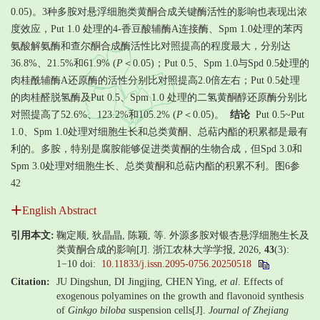
0.05)。3种多胺对悬浮细胞类黄酮合成关键酶活性的影响也表现出浓
度效应，Put 1.0 处理的4-香豆酸辅酶A连接酶、Spm 1.0处理的苯丙
氨酸解氨酶和查尔酮合成酶活性比对照提高的程度最大，分别达
36.8%、21.5%和61.9% (
P
＜0.05)；Put 0.5、Spm 1.0与Spd 0.5处理的
肉桂酰辅酶A还原酶的活性分别比对照提高2.0倍左右；Put 0.5处理
的肉桂醛脱氢酶及Put 0.5、Spm 1.0 处理的二氢黄酮醇还原酶分别比
对照提高了52.6%、123.2%和105.2% (
P
＜0.05)。
结论
Put 0.5~Put
1.0、Spm 1.0处理对细胞生长和总类黄酮、总萜内酯的积累都是最有
利的。多胺，特别是腐胺能够促进类黄酮的生物合成，但Spd 3.0和
Spm 3.0处理对细胞生长、总类黄酮和总萜内酯的积累不利。图6参
42
English Abstract
引用本文:
鞠定顺, 狄晶晶, 陈颖, 等. 外源多胺对银杏悬浮细胞生长及
类黄酮合成的影响[J]. 浙江农林大学学报, 2026,
43
(3):
1−10
doi:
10.11833/j.issn.2095-0756.20250518
Citation:
JU Dingshun, DI Jingjing, CHEN Ying,
et al
. Effects of
exogenous polyamines on the growth and flavonoid synthesis
of
Ginkgo biloba
suspension cells[J].
Journal of Zhejiang