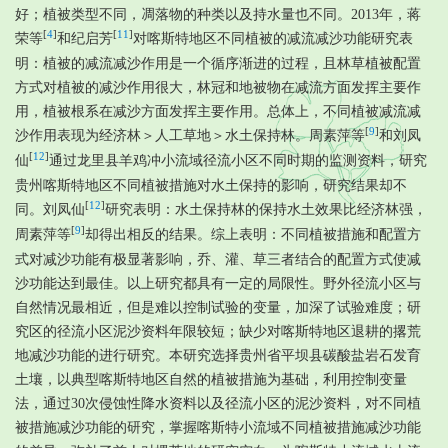
好；植被类型不同，凋落物的种类以及持水量也不同。2013年，蒋
[
4
]
[
11
]
荣等
和纪启芳
对喀斯特地区不同植被的减流减沙功能研究表
明：植被的减流减沙作用是一个循序渐进的过程，且林草植被配置
方式对植被的减沙作用很大，林冠和地被物在减流方面发挥主要作
用，植被根系在减沙方面发挥主要作用。总体上，不同植被减流减
[
9
]
沙作用表现为经济林＞人工草地＞水土保持林。周素萍等
和刘凤
[
12
]
仙
通过龙里县羊鸡冲小流域径流小区不同时期的监测资料，研究
贵州喀斯特地区不同植被措施对水土保持的影响，研究结果却不
[
12
]
同。刘凤仙
研究表明：水土保持林的保持水土效果比经济林强，
[
9
]
周素萍等
却得出相反的结果。综上表明：不同植被措施和配置方
式对减沙功能有极显著影响，乔、灌、草三者结合的配置方式使减
沙功能达到最佳。以上研究都具有一定的局限性。野外径流小区与
自然情况最相近，但是难以控制试验的变量，加深了试验难度；研
究区的径流小区泥沙资料年限较短；缺少对喀斯特地区退耕的撂荒
地减沙功能的进行研究。本研究选择贵州省平坝县碳酸盐岩石发育
土壤，以典型喀斯特地区自然的植被措施为基础，利用控制变量
法，通过30次侵蚀性降水资料以及径流小区的泥沙资料，对不同植
被措施减沙功能的研究，掌握喀斯特小流域不同植被措施减沙功能