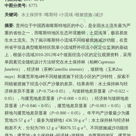
中图分类号:
S775
关键词:
水土保持学
/
喀斯特
/
小流域
/
植被措施
/
减沙
摘要:
贵州位于中国西南喀斯特地区的中心，是全国水土流失最为严
重的省份之一，而喀斯特地区生态环境脆弱，土层浅薄，极容易发
生水土流失。为了揭示喀斯特小流域不同植被措施减沙功能，在贵
州省平坝县典型喀斯特区凯掌小流域野外径流小区定位监测的基础
上，根据小流域2010-2012年4个坡面径流小区的定位观测资料，采用
单因素完全随机设计方法研究在水土保持林（柏树
Cupressus
funebris
），经济林（茶树
Camellia sinensis
），坡耕地（玉米
Zea
mays
）和撂荒草地4种不同植被措施下径流小区的产沙特性，探索不
同植被措施下径流小区产沙量的差异。结果表明：水土保持林与经
济林差异不显著（
P
=0.754>0.05），与坡耕地差异显著（
P
=0.022 <
0.05），与撂荒地差异显著（
P
=0.008 < 0.05）；经济林与坡耕地差
异显著（
P
=0.046 < 0.05），撂荒地差异显著（
P
=0.003 < 0.05）；坡
耕地与撂荒地差异显著（
P
=0.000 < 0.05）。年平均产沙量最少为撂
-1
-1
荒地29.57 g·a
；最多为坡耕地1 436.59 g·a
；水土保持林与经济林
-1
-1
相差不大，分别为789.12 g·a
和876.55 g·a
。不同措施减沙功能排
序为：撂荒地>水土保持林>经济林>坡耕地。在喀斯特地区，撂荒地