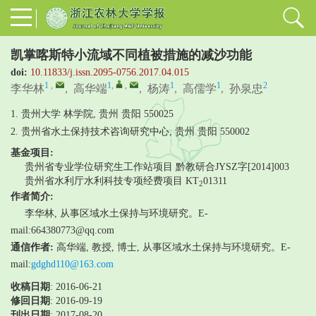
凯掌喀斯特小流域不同植被措施的减沙功能
doi:
10.11833/j.issn.2095-0756.2017.04.015
1
,
1
,
,
1
1
2
李华林
,
高华端
,
杨涛
,
高儒学
,
孙泉忠
1. 贵州大学 林学院, 贵州 贵阳 550025
2. 贵州省水土保持技术咨询研究中心, 贵州 贵阳 550002
基金项目:
贵州省专业学位研究生工作站项目
黔教研合JYSZ字[2014]003
贵州省水利厅水利科技专项经费项目
KT
01311
2
作者简介:
李华林, 从事区域水土保持与环境研究。E-
mail:664380773@qq.com
通信作者:
高华端, 教授, 博士, 从事区域水土保持与环境研究。E-
mail:
gdghd110@163.com
收稿日期
: 2016-06-21
修回日期
:
2016-09-19
刊出日期
: 2017-08-20