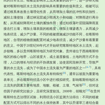
民的日常生活。植被是影响水土流失重要的因子
，进一步研究植
被对喀斯特地区水土流失的影响具有重要的价值和意义。植被可以
通过根系来改善土壤理化性质，从而增加土壤的抗冲性和抗蚀性，
减轻土壤侵蚀；通过林冠层减少雨滴大小和动能，对降雨进行再分
配，从而减轻降雨对土壤的溅蚀作用；通过枯枝落叶层阻隔降雨直
接击打土壤，增加土壤表面的粗糙度，增加土壤渗透力，从而减少
地表径流，减少产沙量。不同的植被措施减沙功能不同，在喀斯特
地区，合理的植物措施配置对减少地表径流，减少产沙量有着重要
的意义。中国于20世纪90年代才开始研究喀斯特地区水土流失，起
步较晚，多以贵州喀斯特地区为研究对象。贵州省位于西南喀斯特
地区的核心地带，山区坡度大，成土速度极低，土地利用方式不合
理，人口的增长与经济的不协调发展，迫使居民毁林开荒，导致严
[
4
-
7
]
重的水土流失，成为了中国水土流失最为严重的地区之一
，具有
[
8
]
代表性。喀斯特地区水土流失具有特殊性
，通常以坡面为重要地
表单元，并在喀斯特径流小区中进行模拟研究。影响喀斯特地区水
[
9
]
土流失的因素主要有地质、地貌、植被、土壤、气候等
，但对这
[
10
]
些因子的研究比较少，且研究深度较浅。2008年，胡顺光
在贵州
喀斯特生态治理区试验，利用径流小区监测方法得出：不同的植被
配置方式可以得出不同的水土保持效果，其中以乔灌草三者结合最