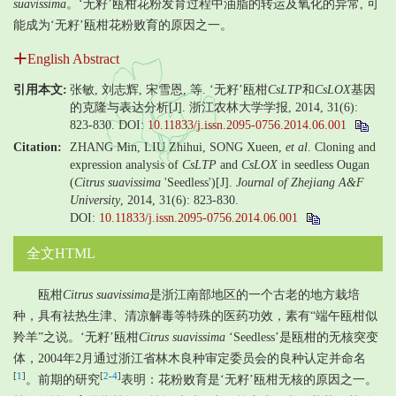
suavissima
。‘无籽’瓯柑花粉发育过程中油脂的转运及氧化的异常, 可
能成为‘无籽’瓯柑花粉败育的原因之一。
English Abstract
引用本文:
张敏, 刘志辉, 宋雪恩, 等. ‘无籽’瓯柑
CsLTP
和
CsLOX
基因
的克隆与表达分析[J]. 浙江农林大学学报, 2014, 31(6):
823-830.
DOI:
10.11833/j.issn.2095-0756.2014.06.001
Citation:
ZHANG Min, LIU Zhihui, SONG Xueen,
et al
. Cloning and
expression analysis of
CsLTP
and
CsLOX
in seedless Ougan
(
Citrus suavissima
'Seedless')[J].
Journal of Zhejiang A&F
University
, 2014, 31(6): 823-830.
DOI:
10.11833/j.issn.2095-0756.2014.06.001
全文HTML
瓯柑
Citrus suavissima
是浙江南部地区的一个古老的地方栽培
种，具有祛热生津、清凉解毒等特殊的医药功效，素有“端午瓯柑似
羚羊”之说。‘无籽’瓯柑
Citrus suavissima
‘Seedless’是瓯柑的无核突变
体，2004年2月通过浙江省林木良种审定委员会的良种认定并命名
[
1
]
[
2
-
4
]
。前期的研究
表明：花粉败育是‘无籽’瓯柑无核的原因之一。