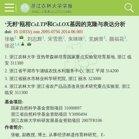
‘无籽’瓯柑
CsLTP
和
CsLOX
基因的克隆与表达分析
doi:
10.11833/j.issn.2095-0756.2014.06.001
1
,
1
2
1
1
3
张敏
,
刘志辉
,
宋雪恩
,
朱咪咪
,
党婉誉
,
颜福花
,
1,4
,
,
张迟
1. 浙江农林大学 亚热带森林培育国家重点实验室培育基地, 浙江 临
安 311300
2. 浙江省平湖市乍浦镇农技水利服务中心, 浙江 平湖 314200
3. 浙江省丽水市林业科学研究院, 浙江 丽水 323000
4. 浙江农林大学 浙江省农产品品质改良技术研究重点实验室, 浙江
临安 311300
基金项目:
国家自然科学基金资助项目
31000897
浙江省自然科学基金资助项目
Y3090494
浙江农林大学科研发展基金资助项目
2007FR106
作者简介:
张敏, 副教授, 博士, 从事经济林遗传育种研究。E-