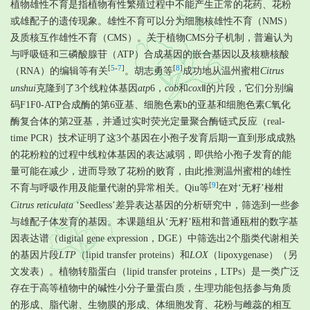
植物雄性不育是指植物有性繁殖过程中不能产生正常的花药、花粉
或雄配子的遗传现象。雄性不育可以分为细胞核雄性不育（NMS）
及质核互作雄性不育（CMS）。关于植物CMS分子机制，普遍认为
与呼吸链和三磷酸腺苷（ATP）合成基因的嵌合基因以及核糖核酸
[
5
-
7
]
[
8
]
（RNA）的编辑等有关
。胡志勇等
成功地从温州蜜柑
Citrus
unshui
克隆到了3个线粒体基因
atp
6，
cob
和
cox
Ⅱ的片段，它们分别编
码F1F0-ATP合成酶的第6亚基、细胞色素b的亚基和细胞色素C氧化
酶复合体的第2亚基，并通过实时荧光定量聚合酶链式反应（real-
time PCR）技术证明了这3个基因在小孢子发育后期一直到形成成熟
的花粉粒的过程中线粒体基因的表达减弱，即供给小孢子发育的能
量可能在减少，进而导致了花粉的败育，由此推测温州蜜柑的雄性
[
9
]
不育与呼吸作用及能量代谢的异常相关。Qiu等
在对‘无籽’椪柑
Citrus reticulata
‘Seedless’差异表达基因的分析研究中，筛选到一些参
与雄配子体发育的基因。本课题组从‘无籽’瓯柑和普通瓯柑的数字基
因表达谱（digital gene expression，DGE）中筛选出2个脂类代谢相关
的基因片段
LTP
（lipid transfer proteins）和
LOX
（lipoxygenase）（另
文发表）。植物转脂蛋白（lipid transfer proteins，LTPs）是一类广泛
存在于高等植物中的碱性小分子量蛋白质，生理功能包括参与角质
的形成、脂代谢、生物膜的形成、体细胞发育、花粉与雌蕊的相互