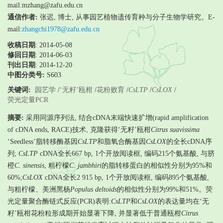
mail:mzhang@zafu.edu.cn
通信作者:
张迟, 博士, 从事园艺植物遗传育种与分子生物学研究。E-
mail:
zhangchi1978@zafu.edu.cn
收稿日期
: 2014-05-08
修回日期
:
2014-06-03
刊出日期
: 2014-12-20
中图分类号:
S603
关键词:
园艺学
/
‘无籽’瓯柑
/
花粉败育
/
CsLTP
/
CsLOX
/
荧光定量PCR
摘要:
采用同源序列法, 结合cDNA末端快速扩增(rapid amplification
of cDNA ends, RACE)技术, 克隆获得‘无籽’瓯柑
Citrus suavissima
‘Seedless’脂转移酶基因
CsLTP
和脂氧合酶基因
CsLOX
的全长cDNA序
列;
CsLTP
cDNA全长667 bp, 1个开放阅读框, 编码215个氨基酸, 与脐
橙
C. sinensis
, 粗柠檬
C. jambhiri
的脂转移蛋白的相似性分别为95%和
60%;
CsLOX
cDNA全长2 915 bp, 1个开放阅读框, 编码895个氨基酸,
与粗柠檬、美洲黑杨
Populus deltoids
的相似性分别为99%和51%。荧
光定量聚合酶链式反应(PCR)表明:
CsLTP
和
CsLOX
的表达量均在‘无
籽’瓯柑花粉粒形成期开始显著下降, 并显著低于普通瓯柑
Citrus