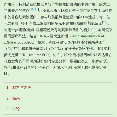
作用等，特别是在抗性信号转导和植物防御功能中的作用，成为近
[
10
-
11
]
年来关注的焦点
。脂氧合酶（LOX）是一类广泛存在于动植物
中的非血红素铁蛋白，参与脂肪酸氧化途径中的LOX途径，专一催
[
12
]
化含有顺, 顺-1, 4-戊二烯结构的多元不饱和脂肪酸的加氧反应
。
为进一步明确‘无籽’瓯柑花粉败育与其脂质代谢的相关性，本研究采
用同源序列法，结合cDNA末端快速扩增（rapid amplification of
cDNA ends，RACE）技术，克隆获得‘无籽’瓯柑脂转移酶基因
（
CsLTP
）和脂氧合酶基因（
CsLOX
）的全长cDNA序列。通过实时
荧光定量PCR（realtime PCR）技术，对2个目标基因mRNA表达量在
花粉发育的不同时期进行实时定量分析，期望能够进一步解析‘无
籽’瓯柑花粉败育的分子基础，为揭示‘无籽’瓯柑无核机制奠定基
础。
1. 材料与方法
2. 结果
3. 讨论