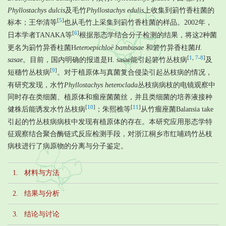
Phyllostachys dulcis
及毛竹
Phyllostachys edulis
上收集到箣竹香柱菌的
[
5
]
标本；王华清等
也从毛竹上采集到箣竹香柱菌的样品。2002年，
[
6
]
日本学者TANAKA等
根据形态学结合分子检测的结果，将这2种菌
更名为箣竹异香柱菌H
eteroepichloë bambusae
和箬竹异香柱菌
H.
[
1
,
7
-
8
]
sasae
。目前，国内明确的报道是H. sasae能引起箬竹丛枝病
及
[
9
]
短穗竹丛枝病
。对于植原体与真菌复合侵染引起丛枝病的情况，
有研究发现，水竹
Phyllostachys heteroclada
丛枝病病枝的电镜观察中
同时存在类细菌、植原体和瘤座菌菌丝，并且类细菌的培养液接种
[
10
]
[
11
]
健株后能诱发水竹丛枝病
；朱熙樵等
从竹瘤座菌Balansia take
引起的竹丛枝病病枝中发现有植原体的存在。本研究应用形态学特
征观察结合聚合酶链式反应检测手段，对浙江桐乡市红哺鸡竹丛枝
病枝进行了病原物的分离与分子鉴定。
1. 材料与方法
2. 结果与分析
3. 结论与讨论