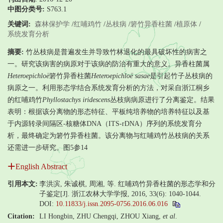
中图分类号:
S763.1
关键词:
森林保护学
/
红哺鸡竹
/
丛枝病
/
箬竹异香柱菌
/
植原体
/
系统发育分析
摘要:
竹丛枝病是普遍发生并导致竹林退化的最具破坏性的病害之
一。研究该病害的病原对于该病的防治有重大的意义。异香柱菌属
Heteroepichloë
箬竹异香柱菌
Heteroepichloë sasae
是引起竹子丛枝病的
病原之一。利用形态学结合系统发育分析的方法，对采自浙江桐乡
的红哺鸡竹
Phyllostachys iridescens
丛枝病病原进行了分离鉴定。结果
表明：根据该分离物的形态特征、平板纯培养物的培养特征以及基
于内源转录间隔区-核糖体DNA（ITS-rDNA）序列的系统发育分
析，最终确定为箬竹异香柱菌。该分离物与红哺鸡竹丛枝病的关系
还需进一步研究。图5参14
English Abstract
引用本文:
李洪滨, 朱诚棋, 周湘, 等. 红哺鸡竹异香柱菌的形态学和分
子鉴定[J]. 浙江农林大学学报, 2016, 33(6): 1040-1044.
DOI:
10.11833/j.issn.2095-0756.2016.06.016
Citation:
LI Hongbin, ZHU Chengqi, ZHOU Xiang,
et al
.