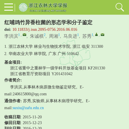
红哺鸡竹异香柱菌的形态学和分子鉴定
doi:
10.11833/j.issn.2095-0756.2016.06.016
1
,
2
1
1
1
,
,
李洪滨
,
朱诚棋
,
周湘
,
马良进
,
苏秀
1. 浙江农林大学 林业与生物技术学院, 浙江 临安 311300
2. 华南农业大学 林学院, 广东 广州 510642
基金项目:
浙江省重中之重林学一级学科开放基金项目
KF201330
浙江省教育厅资助项目
Y201431042
作者简介:
李洪滨,从事林木病原微生物鉴定研究。E-
mail:240615800@qq.com
通信作者:
苏秀,实验师,从事林木病理学研究。E-
mail:
suxiu@zafu.edu.cn
收稿日期
: 2015-11-20
修回日期
:
2015-12-23
刊出日期
: 2016-12-20