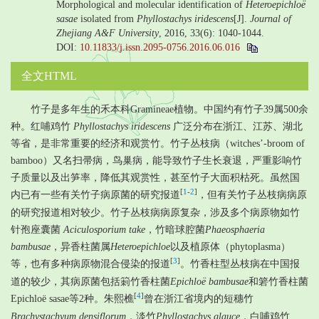
Morphological and molecular identification of
Heteroepichloë
sasae
isolated from
Phyllostachys iridescens
[J].
Journal of
Zhejiang A&F University
, 2016, 33(6): 1040-1044.
DOI:
10.11833/j.issn.2095-0756.2016.06.016
全文HTML
竹子是多年生的禾本科Gramineae植物。中国约有竹子39属500余
种。红哺鸡竹
Phyllostachys iridescens
广泛分布在浙江、江苏、湖北
等省，是非常重要的经济和观赏竹。竹子丛枝病（witches’-broom of
bamboo）又名扫帚病，鸟巢病，能导致竹子生长衰退，严重影响竹
子质量以及出笋率，降低其观赏性，甚至竹子大面积枯死。虽然国
[
1
-
2
]
内已有一些有关竹子病原菌的研究报道
，但有关竹子丛枝病病原
的研究报道相对较少。竹子丛枝病病原复杂，涉及多个病原物如竹
针孢座囊菌
Aciculosporium take
，竹暗球腔菌
Phaeosphaeria
bambusae
，异香柱菌属
Heteroepichloe
以及植原体（phytoplasma）
[
3
]
等，也有多种病原物混合侵染的报道
。竹香柱型丛枝病在中国报
道的较少，其病原菌包括箣竹香柱菌
Epichloë bambusae
和箬竹香柱菌
[
4
]
Epichloë sasae等2种。朱熙樵
曾在浙江省境内的短穗竹
Brachystachyum densiflorum
，淡竹
Phyllostachys glauce
，白哺鸡竹