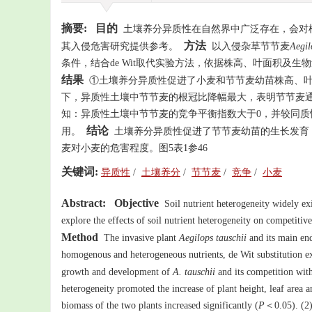
摘要:
目的
土壤养分异质性在自然界中广泛存在，会对
方法
其入侵危害研究提供参考。
以入侵杂草节节麦
Aegil
条件，结合de Wit取代实验方法，依据株高、叶面积及
结果
①土壤养分异质性促进了小麦和节节麦幼苗株高、叶
下，异质性土壤中节节麦的根冠比降幅最大，表明节节麦
知：异质性土壤中节节麦的竞争平衡指数大于0，并较同
结论
用。
土壤养分异质性促进了节节麦幼苗的生长发育
麦对小麦的危害程度。图5表1参46
关键词:
异质性
/
土壤养分
/
节节麦
/
竞争
/
小麦
Abstract:
Objective
Soil nutrient heterogeneity widely exi
explore the effects of soil nutrient heterogeneity on competitive
Method
The invasive plant
Aegilops tauschii
and its main en
homogenous and heterogeneous nutrients, de Wit substitution exp
growth and development of
A. tauschii
and its competition wit
heterogeneity promoted the increase of plant height, leaf area a
biomass of the two plants increased significantly (
P
＜0.05). (2)