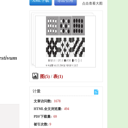
XML下载
导出引用
点击查看大图
estivum
图(5)
/
表(1)
计量
文章访问数:
1678
HTML全文浏览量:
494
PDF下载量:
69
被引次数:
9