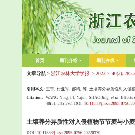
首页
期刊介绍
期刊在线
文章导航
>
浙江农林大学学报
>
2023
>
40(2): 285-
引用本文:
王宁, 付亚军, 邵靖, 等. 土壤养分异质性对入侵植物节
Citation:
WANG Ning, FU Yajun, SHAO Jing,
et al
. Effects
40(2): 285-292.
DOI:
10.11833/j.issn.2095-0756.2
土壤养分异质性对入侵植物节节麦与小麦
DOI:
10.11833/j.issn.2095-0756.20220370