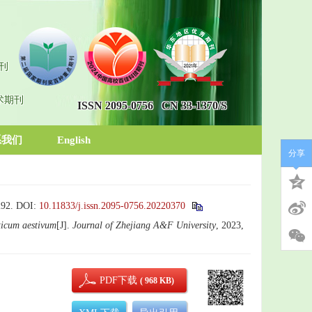
刊
术期刊
ISSN 2095-0756
CN 33-1370/S
系我们
English
分享
92.
DOI:
10.11833/j.issn.2095-0756.20220370
ticum aestivum
[J].
Journal of Zhejiang A&F University
, 2023,
PDF下载
( 968 KB)