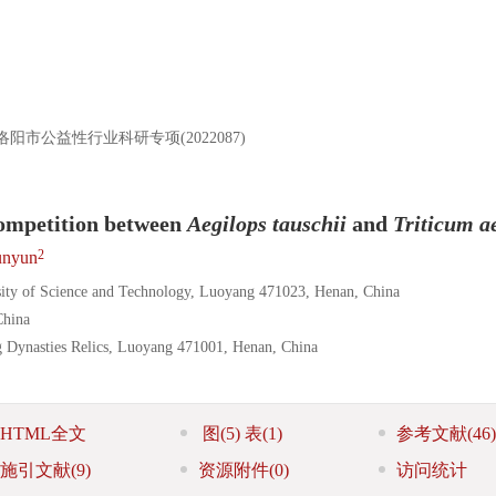
；洛阳市公益性行业科研专项(2022087)
 competition between
Aegilops tauschii
and
Triticum a
2
nyun
rsity of Science and Technology, Luoyang 471023, Henan, China
China
 Dynasties Relics, Luoyang 471001, Henan, China
HTML全文
图
(5)
表
(1)
参考文献
(46)
施引文献
(9)
资源附件
(0)
访问统计