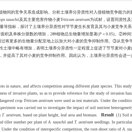
植物间的竞争关系造成影响。分析土壤养分异质性对入侵植物竞争能力的
ops tauschii
及其主要危害作物小麦
Triticum aestivum
为试材，设置同质性及
生物量等指标，探讨了土壤养分异质性对节节麦生长发育及其与小麦竞争关
面积及单株分蘖数的增加，2种植物总生物量增加显著(
P
＜0.05)。②种
通过将更多的生物量分配至地上以加大对小麦的竞争抑制作用。③从竞争
质性土壤中略有增加，表明土壤养分异质性一定程度上促进了节节麦对小麦
，并提高了其对小麦的竞争抑制作用。因此认为，土壤养分异质性会进一
sts in nature, and affects competition among different plant species. This study
ness of invasive plants, so as to provide reference for the study of invasion ha
dangered crop
Triticum aestivum
were used as test materials. Under the conditio
eriment was carried out to investigate the impact of soil nutrient heterogeneit
Result
h
T. aestivum
, based on plant height, leaf area and biomass.
(1) Soil n
nd tiller number per plant of
A. tauschii
and
T. aestivum
seedlings. In particular
 Under the condition of interspecific competition, the root-shoot ratio of
A. ta