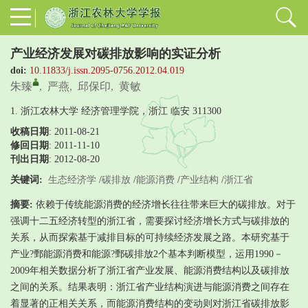
产业经济发展对碳排放影响的实证分析
doi:
10.11833/j.issn.2095-0756.2012.04.019
朱臻
,
严燕
,
邱保印
,
黄敏
1. 浙江农林大学 经济管理学院，浙江 临安 311300
收稿日期
: 2011-08-21
修回日期
:
2011-11-10
刊出日期
: 2012-08-20
关键词:
生态经济学
/
碳排放
/
能源消费
/
产业结构
/
浙江省
摘要:
依赖于传统能源消费的经济增长往往带来巨大的碳排放。对于
强调十二五经济转型的浙江省，需要探讨经济增长方式与碳排放的
关系，从而探索基于减排目标的可持续经济发展之路。本研究基于
产业?鄄能源消费和能源?鄄碳排放2个基本判断模型，运用1990－
2009年相关数据分析了浙江省产业发展、能源消费结构以及碳排放
之间的关系。结果表明：浙江省产业结构演进与能源消费之间存在
着显著的正相关关系，而能源消费结构的变动则对浙江省碳排放影