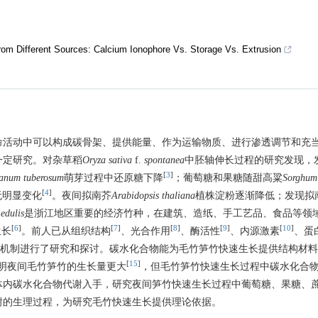
from Different Sources: Calcium Ionophore Vs. Storage Vs. Extrusion
命活动中可以构成碳骨架、提供能量、作为运输物质、进行渗透调节和充
一定研究。对杂草稻
Oryza sativa
f.
spontanea
中胚轴伸长过程的研究发现，发
[
3
]
anum tuberosum
萌芽过程中还原糖下降
；葡萄糖和果糖随甜高粱
Sorghum 
[
4
]
无明显变化
。夜间拟南芥
Arabidopsis thaliana
植株淀粉逐渐降低；发现拟
edulis
是浙江地区重要的经济竹种，在建筑、造纸、手工艺品、食品等领
[
6
]
[
7
]
[
8
]
[
9
]
[
10
]
生长
。前人已从组织结构
、光合作用
、酶活性
、内源激素
、蛋
机制进行了研究和探讨。碳水化合物能为毛竹笋竹快速生长提供结构材料
[
15
]
明夜间毛竹笋竹的生长量更大
，但毛竹笋竹快速生长过程中碳水化合
体内碳水化合物代谢入手，研究夜间笋竹快速生长过程中葡萄糖、果糖、
谢的生理过程，为研究毛竹快速生长提供理论依据。