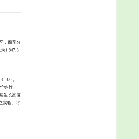
气候区，四季分
 847.3
8：00，
的毛竹笋竹，
照生长高度
独立实验。将