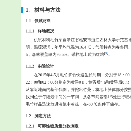
1. 材料与方法
1.1 供试材料
1.1.1 样地概况
供试材料毛竹采自浙江省临安市浙江农林大学示范基地，地理位置为
明，温暖湿润，年平均气温为16.4 ℃，气候特点为春多雨、夏
[
9
]
h，森林覆盖率为76.5%。采样地土质为红壤
。
1.1.2 实验设计
在2015年4-5月毛竹笋竹快速生长时期，分别于18：0
22：00和02：00分别定为黄昏0 h，黄昏后4 h和黄昏后8 
从靠近地面的基部伐倒，并挖出竹蔸，将地上笋体部分按
找到位于每段最中间的一节间，从各节间基部1/3处进行取
毛竹样品迅速放进液氮中冷冻，在-80 ℃条件下储存。
1.2 测定方法
1.2.1 可溶性糖质量分数测定