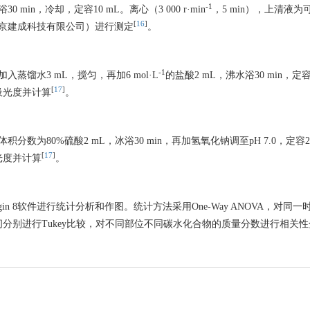
-1
 min，冷却，定容10 mL。离心（3 000 r·min
，5 min），上清液
[
16
]
京建成科技有限公司）进行测定
。
-1
馏水3 mL，搅匀，再加6 mol·L
的盐酸2 mL，沸水浴30 min，定容
[
17
]
其吸光度并计算
。
为80%硫酸2 mL，冰浴30 min，再加氢氧化钠调至pH 7.0，定容2
[
17
]
吸光度并计算
。
n 8软件进行统计分析和作图。统计方法采用One-Way ANOVA，对同一
分别进行Tukey比较，对不同部位不同碳水化合物的质量分数进行相关性