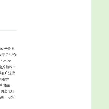
当信号物质
芽后3 d杂
bicolor
南芥植株生
域有广泛应
白组学
和能量，
物的变化却
蔗糖、淀粉