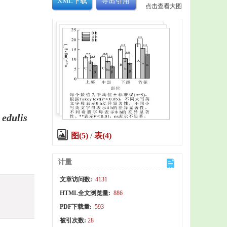
XML下载
导出引用
点击查看大图
 edulis
图(5)
/
表(4)
计量
文章访问数:
4131
HTML全文浏览量:
886
PDF下载量:
593
被引次数:
28