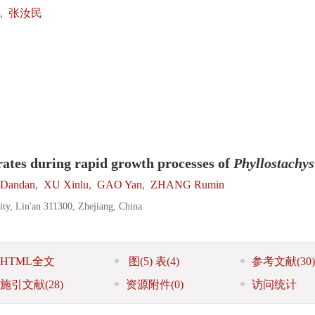
,
张汝民
ates during rapid growth processes of
Phyllostachys
 Dandan
,
XU Xinlu
,
GAO Yan
,
ZHANG Rumin
ity, Lin'an 311300, Zhejiang, China
HTML全文
图
(5)
表
(4)
参考文献
(30)
施引文献
(28)
资源附件
(0)
访问统计