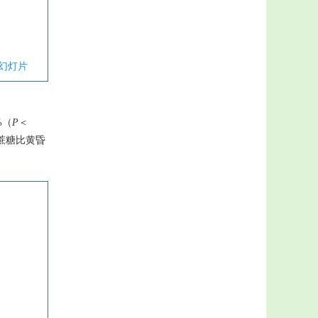
幻灯片
%（
P
＜
部蔗糖比黄昏