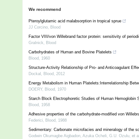
We recommend
Pteroylglutamic acid malabsorption in tropical sprue
JJ Corcino
,
Blood
Factor VIII/von Willebrand factor protein: sensitivity of period
Gralnick
,
Blood
Carbohydrates of Human and Bovine Platelets
Blood
,
1960
Structure-Activity Relationship of Pro- and Anticoagulant Ef
Dockal
,
Blood
,
2012
Energy Metabolism in Human Platelets:Interrelationship Bet
DOERY
,
Blood
,
1970
Starch Block Electrophoretic Studies of Human Hemoglobin So
Blood
,
1958
Adhesive properties of the carbohydrate-modified von Willeb
Federici
,
Blood
,
1988
Sedimentary: Carbonate microfacies and mineralogy of the s
Godwin Okumagbe Aigbadon, Azuka Ocheli, G.U. Ozulu, et al