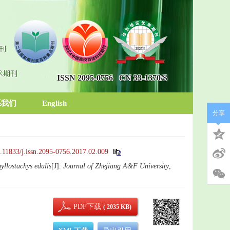
刊
术期刊
ISSN 2095-0756
CN 33-1370/S
系我们
English
分享
.11833/j.issn.2095-0756.2017.02.009
yllostachys edulis
[J].
Journal of Zhejiang A&F University
,
PDF下载
( 2035 KB)