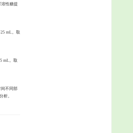
为可溶性糖提
25 mL。取
5 mL。取
时间不同部
分析。