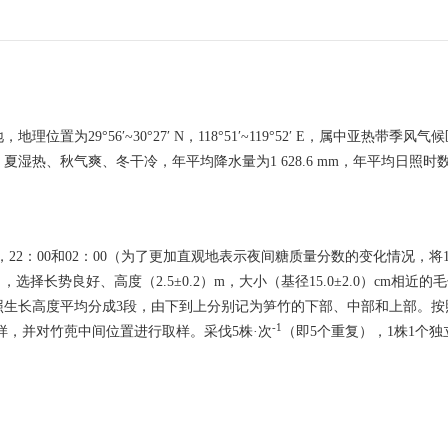
29°56′~30°27′ N，118°51′~119°52′ E，属中亚热带季风
湿热、秋气爽、冬干冷，年平均降水量为1 628.6 mm，年平均日照时数为1
0，22：00和02：00（为了更加直观地表示夜间糖质量分数的变化情况，将1
h），选择长势良好、高度（2.5±0.2）m，大小（基径15.0±2.0）cm相近
照生长高度平均分成3段，由下到上分别记为笋竹的下部、中部和上部。按
-1
样，并对竹蔸中间位置进行取样。采伐5株·次
（即5个重复），1株1个