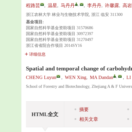
,
程路芸
,
温星
,
马丹丹
,
李丹丹
,
许馨露
,
高岩
浙江农林大学 林业与生物技术学院, 浙江 临安 311300
基金项目:
国家自然科学基金资助项目
31570686
国家自然科学基金资助项目
30972397
国家自然科学基金资助项目
31270497
浙江省省院合作项目
2014SY16
详细信息
Spatial and temporal change of carbohydr
,
CHENG Luyun
,
WEN Xing
,
MA Dandan
,
LI
School of Forestry and Biotechnology, Zhejiang A & F Univers
摘要
HTML全文
相关文章