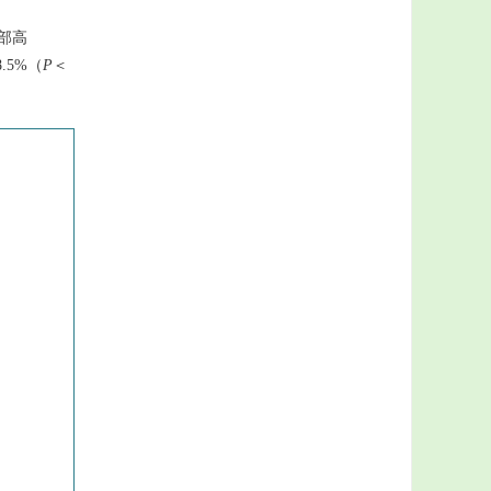
部高
.5%（
P
＜