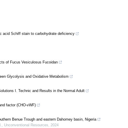
ic acid Schiff stain to carbohydrate deficiency
fects of Fucus Vesiculosus Fucoidan
ween Glycolysis and Oxidative Metabolism
lutions I. Technic and Results in the Normal Adult
rand factor (CHO-vWF)
outhern Benue Trough and eastern Dahomey basin, Nigeria
.
,
Unconventional Resources
,
2024