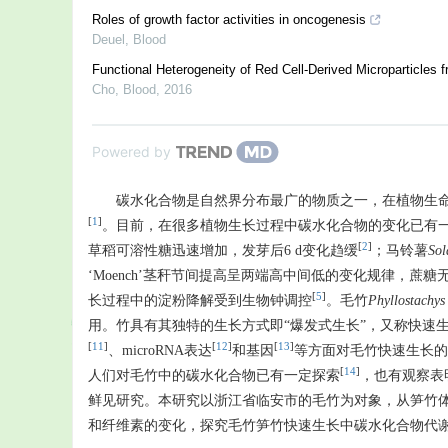
Roles of growth factor activities in oncogenesis
Deuel
,
Blood
Functional Heterogeneity of Red Cell-Derived Microparticles 
Cho
,
Blood
,
2016
Powered by
碳水化合物是自然界分布最广的物质之一，在植物生
[
1
]
。目前，在很多植物生长过程中碳水化合物的变化已有
[
2
]
草稻可溶性糖迅速增加，发芽后6 d变化趋缓
；马铃薯
Sol
‘Moench’茎秆节间提高呈两端高中间低的变化规律，蔗糖
[
5
]
长过程中的淀粉降解受到生物钟调控
。毛竹
Phyllostachys 
用。竹具有其独特的生长方式即“爆发式生长”，又称快速
[
11
]
[
12
]
[
13
]
、microRNA表达
和基因
等方面对毛竹快速生长的
[
14
]
人们对毛竹中的碳水化合物已有一定探索
，也有观察表
鲜见研究。本研究以浙江省临安市的毛竹为对象，从笋竹
和纤维素的变化，探究毛竹笋竹快速生长中碳水化合物代