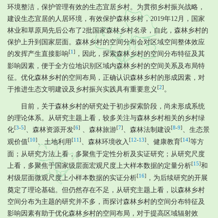
环境整洁，保护管理有效的生态宜居乡村。为贯彻乡村振兴战略，
建设生态宜居的人居环境，有效保护森林乡村，2019年12月，国家
林业和草原局先后公布了2批国家森林乡村名录，自此，森林乡村的
保护上升到国家层面。森林乡村的空间分布会对区域空间整体效应
[
1
]
的发挥产生直接影响
，因此，探索森林乡村的空间分布特征及其
影响因素，便于全方位地识别区域内森林乡村的空间关系及布局特
征。优化森林乡村的空间布局，正确认识森林乡村的形成因素，对
[
2
]
于推进生态文明建设及乡村振兴实践具有重要意义
。
目前，关于森林乡村的研究处于初步探索阶段，尚未形成系统
的理论体系。从研究主题上看，较多关注与森林乡村相关的乡村绿
[
3
-
5
]
[
6
]
[
7
]
[
8
-
9
]
化
、森林资源开发
、森林旅游
、森林法制建设
、生态景
[
10
]
[
11
]
[
12
-
13
]
[
14
]
观价值
、土地利用
、森林环境收入
、健康教育
等方
面；从研究方法上看，多聚焦于定性分析及实证研究；从研究尺度
[
15
]
上看，多聚焦于国家级层面宏观尺度上大样本数据的定量分析
和
[
16
]
村级层面微观尺度上小样本数据的实证分析
，为后续研究的开展
奠定了理论基础。但仍然存在不足，从研究主题上看，以森林乡村
空间分布为主题的研究并不多，而探讨森林乡村的空间分布特征及
影响因素有助于优化森林乡村的空间布局，对于提高区域辐射效