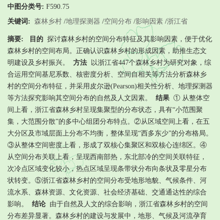
中图分类号:
F590.75
关键词:
森林乡村
/
地理探测器
/
空间分布
/
影响因素
/
浙江省
摘要:
目的
探讨森林乡村的空间分布特征及其影响因素，便于优化
森林乡村的空间布局。正确认识森林乡村的形成因素，助推生态文
明建设及乡村振兴。
方法
以浙江省447个森林乡村为研究对象，综
合运用空间基尼系数、核密度分析、空间自相关等方法分析森林乡
村的空间分布特征，并采用皮尔逊(Pearson)相关性分析、地理探测器
等方法探究影响其空间分布的自然及人文因素。
结果
① 从整体空
间上看，浙江省森林乡村呈现集聚型的分布状态，具有“小范围聚
集，大范围分散”的多中心组团分布特点。②从区域空间上看，在五
大分区及市域层面上分布不均衡，整体呈现“西多东少”的分布格局。
③从整体空间密度上看，形成了双核心集聚区和双核心连绵区。④
从空间分布关联上看，呈现西南部热，东北部冷的空间关联特征，
次冷点区域变化较小，热点区域呈现条带状分布向条状及零星分布
状转变。⑤浙江省森林乡村的空间分布受地形地貌、气候条件、河
流水系、森林资源、文化资源、社会经济基础、交通通达性的综合
影响。
结论
由于自然及人文的综合影响，浙江省森林乡村的空间
分布差异显著。森林乡村的建设与发展中，地形、气候及河流孕育