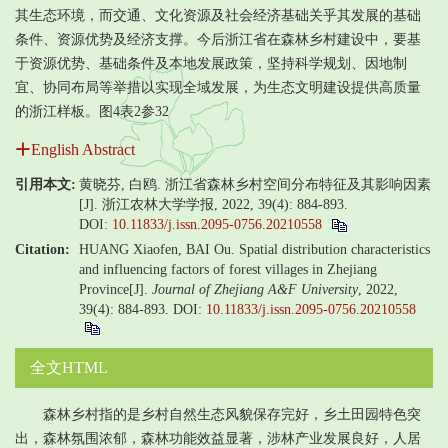
其生态环境，而交通、文化资源及社会经济基础关乎其发展的基础
条件、资源优势及经济支撑。今后浙江省在森林乡村建设中，要基
于资源优势、基础条件及本地发展政策，坚持科学规划、因地制
宜、协同布局等举措以实现全域发展，为生态文明建设提供高质量
的浙江样板。图4表2参32
English Abstract
引用本文:
黄晓芬, 白鸥. 浙江省森林乡村空间分布特征及其影响因素
[J]. 浙江农林大学学报, 2022, 39(4): 884-893.
DOI:
10.11833/j.issn.2095-0756.20210558
Citation:
HUANG Xiaofen, BAI Ou. Spatial distribution characteristics
and influencing factors of forest villages in Zhejiang
Province[J].
Journal of Zhejiang A&F University
, 2022,
39(4): 884-893.
DOI:
10.11833/j.issn.2095-0756.20210558
全文HTML
森林乡村指的是乡村自然生态风貌保存完好，乡土田园特色突
出，森林氛围浓郁，森林功能效益显著，涉林产业发展良好，人居