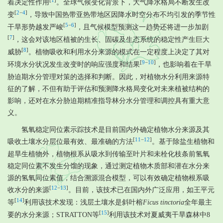
[
1
]
着决定性作用
。全球气候变化背景下，大气降水格局不断发生改
[
2
−
4
]
变
，导致中国热带亚热带地区因降水时空分布不均引发的季节性
[
5
−
6
]
干旱形势越发严峻
，且气候模型预测这一趋势还将进一步加剧
[
7
]
，这会对该地区植被的生长、固碳及生态系统的稳定性产生巨大
[
8
]
威胁
。植物吸收和利用水分来源的模式在一定程度上决定了其对
[
9
−
10
]
环境水分状况发生改变时的响应强度和结果
，也影响着在干旱
胁迫期水分管理对策的选择和判断。因此，对植物水分利用来源特
征的了解，不但有助于评估和预测降水格局变化对未来植被结构的
影响，还对在水分胁迫期精准指导林分水分管理和调控具有重大意
义。
氢氧稳定同位素示踪技术是目前国内外确定植物水分来源及其
[
11
−
12
]
吸收土壤水分层位最有效、最准确的方法
。基于除盐生植物和
超旱生植物外，植物根系从吸水到传输至叶片和未栓化枝条前氢氧
稳定同位素不发生分馏的现象，通过测定植物木质部和潜在水分来
源的氢氧同位素值，结合溯源混合模型，可以有效确定植物根系吸
[
12
−
13
]
收水分的来源
。目前，该技术已在国内外广泛应用，如王平元
[
14
]
等
利用该技术发现：浅层土壤水是斜叶榕
Ficus tinctoria
全年最主
[
15
]
要的水分来源；STRATTON等
利用该技术对夏威夷干旱森林中8