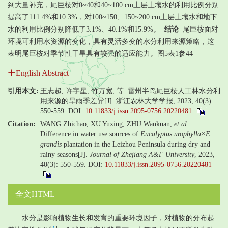
到大量补充，尾巨桉对0~40和40~100 cm土层土壤水的利用比例分别
提高了111.4%和10.3%，对100~150、150~200 cm土层土壤水和地下
水的利用比例分别降低了3.1%、40.1%和15.9%。
结论
尾巨桉面对
环境可利用水资源的变化，具有灵活多变的水分利用来源策略，这
表明尾巨桉对季节性干旱具有较强的适应能力。图5表1参44
English Abstract
引用本文:
王志超, 许宇星, 竹万宽, 等. 雷州半岛尾巨桉人工林水分利
用来源的旱雨季差异[J]. 浙江农林大学学报, 2023, 40(3):
550-559.
DOI:
10.11833/j.issn.2095-0756.20220481
Citation:
WANG Zhichao, XU Yuxing, ZHU Wankuan,
et al
.
Difference in water use sources of
Eucalyptus urophylla×E.
grandis
plantation in the Leizhou Peninsula during dry and
rainy seasons[J].
Journal of Zhejiang A&F University
, 2023,
40(3): 550-559.
DOI:
10.11833/j.issn.2095-0756.20220481
全文HTML
水分是影响植物生长和发育的重要环境因子，对植物的分布起