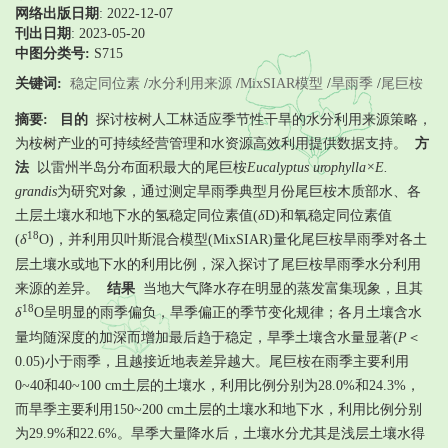
网络出版日期
: 2022-12-07
刊出日期
: 2023-05-20
中图分类号:
S715
关键词:
稳定同位素
/
水分利用来源
/
MixSIAR模型
/
旱雨季
/
尾巨桉
摘要:
目的
探讨桉树人工林适应季节性干旱的水分利用来源策略，
为桉树产业的可持续经营管理和水资源高效利用提供数据支持。
方
法
以雷州半岛分布面积最大的尾巨桉
Eucalyptus urophylla×E.
grandis
为研究对象，通过测定旱雨季典型月份尾巨桉木质部水、各
土层土壤水和地下水的氢稳定同位素值(
δ
D)和氧稳定同位素值
18
(
δ
O)，并利用贝叶斯混合模型(MixSIAR)量化尾巨桉旱雨季对各土
层土壤水或地下水的利用比例，深入探讨了尾巨桉旱雨季水分利用
来源的差异。
结果
当地大气降水存在明显的蒸发富集现象，且其
18
δ
O呈明显的雨季偏负，旱季偏正的季节变化规律；各月土壤含水
量均随深度的加深而增加最后趋于稳定，旱季土壤含水量显著(
P
＜
0.05)小于雨季，且越接近地表差异越大。尾巨桉在雨季主要利用
0~40和40~100 cm土层的土壤水，利用比例分别为28.0%和24.3%，
而旱季主要利用150~200 cm土层的土壤水和地下水，利用比例分别
为29.9%和22.6%。旱季大量降水后，土壤水分尤其是浅层土壤水得