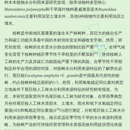
种木本植物水分利用来源研究发现：除常绿物种多型铁心
Metrosideros polymorpha
和干旱落叶物种夏威夷雷诺木
Reynoldsia
sandwicensis
主要利用深层土壤水外，其他6种植物均主要利用浅层土
壤水。
桉树是华南地区最重要的速生丰产林树种，其巨大的林分生产
力和碳汇功能关系着中国的木材供给安全和碳收支平衡。然而，研
[
16
−
17
]
究却发现：桉树的生长受水分胁迫的限制比较严重
。全球气候
[
6
]
变化背景下桉树种植区季节性干旱程度的不断加剧
，使得桉树人
工林的生产力及其碳汇功能面临严重下降的风险。在季节性干旱期
制定科学合理的调控对策，对桉树水分利用来源特征的了解势在必
行。尾巨桉
Eucalyptus urophylla×E. grandis
是中国最具代表性的桉
树，约占桉树种植总面积的1/3，然而，利用氢氧稳定同位素对典型
立地条件下尾巨桉人工林水分利用来源特征的研究鲜有报道。为
此，本研究选取雷州半岛尾巨桉人工林为研究对象，在旱雨季典型
月份对尾巨桉人工林木质部水、土壤水、雨水和地下水氢稳定同位
18
素值(
δ
D)和氧稳定同位素值(
δ
O)进行测定，分析尾巨桉人工林水分
利用来源的旱雨季变化，揭示其适应季节性干旱的水分来源利用策
略，为桉树产业的可持续经营管理和水资源高效利用提供理论依据