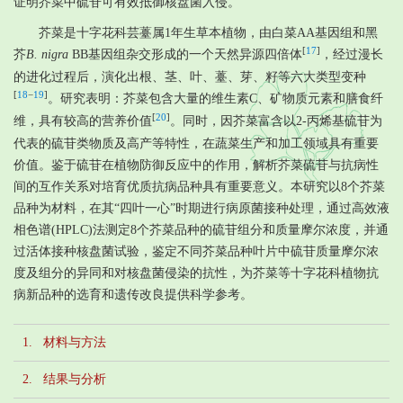
证明芥菜中硫苷可有效抵御核盘菌入侵。
芥菜是十字花科芸薹属1年生草本植物，由白菜AA基因组和黑
[
17
]
芥
B. nigra
BB基因组杂交形成的一个天然异源四倍体
，经过漫长
的进化过程后，演化出根、茎、叶、薹、芽、籽等六大类型变种
[
18
−
19
]
。研究表明：芥菜包含大量的维生素C、矿物质元素和膳食纤
[
20
]
维，具有较高的营养价值
。同时，因芥菜富含以2-丙烯基硫苷为
代表的硫苷类物质及高产等特性，在蔬菜生产和加工领域具有重要
价值。鉴于硫苷在植物防御反应中的作用，解析芥菜硫苷与抗病性
间的互作关系对培育优质抗病品种具有重要意义。本研究以8个芥菜
品种为材料，在其“四叶一心”时期进行病原菌接种处理，通过高效液
相色谱(HPLC)法测定8个芥菜品种的硫苷组分和质量摩尔浓度，并通
过活体接种核盘菌试验，鉴定不同芥菜品种叶片中硫苷质量摩尔浓
度及组分的异同和对核盘菌侵染的抗性，为芥菜等十字花科植物抗
病新品种的选育和遗传改良提供科学参考。
1. 材料与方法
2. 结果与分析