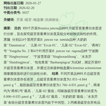
网络出版日期
: 2026-01-27
刊出日期
: 2026-02-20
中图分类号:
S637
关键词:
芥菜
/
硫苷
/
核盘菌
/
抗病胁迫
摘要:
目的
对8个芥菜
Brassica juncea
品种叶片硫苷质量摩尔浓度进
行分析，旨在探究硫苷质量摩尔浓度及组分对植株抗病性的作用。
方法
分别以4个茎用芥菜
B. juncea
var.
tumida
品种‘大奶奶
菜’
‘
Danainaicai’、‘儿菜-01’‘Ercai-01’、‘儿菜-02’‘Ercai-02’、‘甬榨2
号’‘Yongzha No. 2’和4个叶用芥菜
B. juncea
var.
rugosa
品种‘宁波鄞
雪’‘Ningboyinxue’、‘宁波雪里蕻’‘Ningboxuelihong’、‘水东芥
菜’‘Shuidongjiecai’、‘包包青菜’‘Baobaoqingcai’为试材，测定芥菜叶
片硫苷质量摩尔浓度，并通过活体接种核盘菌
Sclerotinia sclerotiorum
测量菌斑面积进行抗病性分析。
结果
不同芥菜品种叶片总硫苷质
量摩尔浓度存在差异，总硫苷质量摩尔浓度为1.851~4.844
−1
−1
µmol·g
，脂肪族硫苷质量摩尔浓度为1.766~4.831 µmol·g
，两者
均为‘甬榨2号’最高，‘儿菜-02’最低；吲哚族硫苷质量摩尔浓度为
−1
0.006~0.035 µmol·g
，‘儿菜-02’最高，‘大奶奶菜’最低；‘水东芥
菜’各组分硫苷质量摩尔浓度均处于中间型。2-丙烯基硫苷在所有品