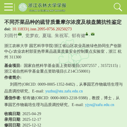
不同芥菜品种的硫苷质量摩尔浓度及核盘菌抗性鉴定
doi:
10.11833/j.issn.2095-0756.20250273
,
刘雨竹
,
党梦欢
,
夏瑞
,
朱祝军
,
郁有健
浙江农林大学 园艺科学学院/浙江省山区农业高效绿色协同生产创新
中心/农业农村部亚热带果品蔬菜质量安全控制重点实验室，浙江 杭
州 311300
基金项目:
国家自然科学基金面上资助项目(32072557，31572115)；
浙江省自然科学基金重点资助项目(LZ14C150001)
作者简介:
刘雨竹(ORCID: 0009-0005-1352-8482)，从事园艺作物栽培生理与
品质调控研究。E-mail:
yuzhu@stu.zafu.edu.cn
通信作者:
郁有健(ORCID: 0000-0003-2218-9388)，教授，博士，从
事园艺作物栽培生理与品质调控研究。E-mail:
yjyu@zafu.edu.cn
收稿日期
: 2025-04-29
录用日期
:
2025-12-17
修回日期
:
2025-12-12