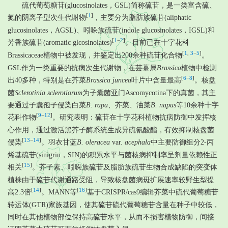
硫代葡萄糖苷(glucosinolates，GSL)简称硫苷，是一类富含硫、
[
1
]
氮的阴离子型次生代谢物
，主要分为脂肪族硫苷(aliphatic
glucosinolates，AGSL)、吲哚族硫苷(indole glucosinolates，IGSL)和
[
1
−
2
]
芳香族硫苷(aromatic glcosinolates)
。目前已在十字花科
[
1
,
3
−
5
]
Brassicaceae植物中被发现，并鉴定出200余种硫苷化合物
。
GSL作为一类重要的抗病次生代谢物，在芸薹属
Brassica
植物中检测
[
6
−
8
]
出40多种，特别是在芥菜
Brassica juncea
叶片中含量最高
。核盘
菌
Sclerotinia sclerotiorum
为子囊菌亚门Ascomycotina下的真菌，其主
要通过子囊孢子侵染白菜
B. rapa
、芥菜、油菜
B. napus
等10余种十字
[
9
−
12
]
花科作物
。研究表明：硫苷在十字花科植物抗病防御中发挥核
心作用，通过激活黑芥子酶系统生成异硫氰酸酯，有效抑制核盘菌
[
13
−
14
]
侵染
。羽衣甘蓝
B. oleracea
var.
acephala
中主要防御组分2-丙
烯基硫苷(sinigrin，SIN)的积累水平与菌核病抑制率呈剂量依赖性正
[
15
]
相关
。芥子素、吲哚族硫苷及脂肪族硫苷生物合成缺陷的突变体
植株由于硫苷代谢通路受阻，导致核盘菌病斑扩展速率较野生型提
[
14
]
[
16
]
高2.3倍
。MANN等
基于CRISPR/cas9编辑芥菜中硫代葡萄糖苷
转运体(GTR)家族基因，使其硫苷硫代葡萄糖苷含量在种子中较低，
同时在其他植物部位保持高硫苷水平，从而不损害植物防御，间接