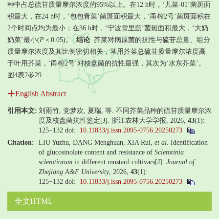
种中占总硫苷质量摩尔浓度的95%以上。在12 h时，‘儿菜-01’菌斑面
积最大，在24 h时，‘包包青菜’菌斑面积最大，‘甬榨2号’菌斑面积在
2个时间点均为最小；在36 h时，‘宁波雪里蕻’菌斑面积最大，‘大奶
奶菜’最小(
P
＜0.05)。
结论
芥菜对病原菌的抗性与硫苷总量、组分
质量摩尔浓度及其比例密切相关，茎用芥菜总硫苷质量摩尔浓度高
于叶用芥菜，‘甬榨2号’对核盘菌的抗性最强，其次为‘水东芥菜’。
图4表2参29
English Abstract
引用本文:
刘雨竹, 党梦欢, 夏瑞, 等. 不同芥菜品种的硫苷质量摩尔浓
度及核盘菌抗性鉴定[J]. 浙江农林大学学报, 2026,
43
(1):
125−132
doi:
10.11833/j.issn.2095-0756.20250273
Citation:
LIU Yuzhu, DANG Menghuan, XIA Rui,
et al
. Identification
of glucosinolate content and resistance of
Sclerotinia
sclerotiorum
in different mustard cultivars[J].
Journal of
Zhejiang A&F University
, 2026,
43
(1):
125−132
doi:
10.11833/j.issn.2095-0756.20250273
全文HTML