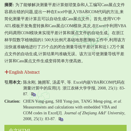
摘要:
为了能够解决测量平差计算烦琐复杂和人工编写Cass展点文件
容易出错的问题,提出一种在Excel中嵌入VBA和COM代码的方法,来
简化测量平差计算且可以自动生成Cass展点文件。首先,使用VC中
ATL模板开发角度转换和Cass展点COM模块;其次,在Excel中利用VBA
代码调用COM模块来实现平差计算和展点文件的自动生成。在浙江
林学院数字植物园的1:500大比例尺基础地形图测绘工作中,利用该方
法快速准确地进行了25个点的闭合测量导线平差计算和近1.2万个展
点文件的自动生成,计算结果均准确无误。该方法可使测量导线平差
计算和Cass展点文件生成变得简单方便高效。
English Abstract
引用本文:
陈永刚, 施拥军, 汤孟平, 等. Excel内嵌VBA和COM代码在
测量计算中的应用[J]. 浙江农林大学学报, 2008, 25(1): 83-
87.
Citation:
CHEN Yong-gang, SHI Yong-jun, TANG Meng-ping,
et al
.
Measurements and calculations with embedded VBA and
COM codes in Excel[J].
Journal of Zhejiang A&F University
,
2008, 25(1): 83-87.
全文HTML