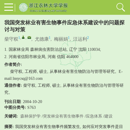
我国突发林业有害生物事件应急体系建设中的问题探
讨与对策
1
,
,
1
1
2
柴守权
,
尤德康
,
梅丽娟
,
汪运利
1. 国家林业局 森林病虫害防治总站, 辽宁 沈阳 110034;
2. 河南省信阳市林业局, 河南 信阳 464000
作者简介:
柴守权, 工程师, 硕士, 从事林业有害生物防治与管理等研究。E-
mail:lnsycsq@163.com
通信作者:
柴守权, 工程师, 硕士, 从事林业有害生物防治与管理等研
究。
刊出日期
: 2004-10-20
中图分类号:
S763
关键词:
森林保护学
/
突发林业有害生物事件
/
应急体系
/
建设
摘要:
我国突发林业有害生物事件频繁发生, 如何应对突发事件是目