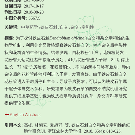
收稿日期
: 2017-06-05
修回日期
:
2017-10-17
刊出日期
: 2018-08-20
中图分类号:
S567.9
关键词:
中草药学
/
铁皮石斛
/
自交
/
杂交
/
亲和性
摘要:
为了探讨铁皮石斛
Dendrobium officinale
自交和杂交亲和性的生
物学机制，利用荧光显微镜观察铁皮石斛自交、种内杂交后柱头性
状和花粉管的生长情况。结果发现：自花授粉1 h后，花粉粒萌发，
花粉管到达花柱基部接近子房处，4 h后花粉管进入子房，8 h后停止
生长，72 h后子房萎缩，花粉管消失，不同的亲本间略有差别。种内
杂交后的花粉管能够顺利进入子房，发育良好。由于铁皮石斛自交
花粉管进入子房后停止生长，导致子房萎缩，可以认为铁皮石斛属
于配子体自交不亲和。研究结果为铁皮石斛的自交不结实机理研究
提供了细胞学基础，也为铁皮石斛种质资源保育、杂交育种等研究
提供理论依据。
English Abstract
引用本文:
高杨, 林韧安, 袁超群, 等. 铁皮石斛自交和杂交亲和性的细
胞学研究[J]. 浙江农林大学学报, 2018, 35(4): 618-623.