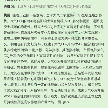
关键词:
土壤学
/
土壤有机碳
/
稳定性
/
大气CO
升高
/
氮添加
2
摘要:
随着工业的不断发展，全球大气二氧化碳(CO
)呈明显增加趋
2
势。大气CO
的增加将会影响土壤有机碳(SOC)转化和更新，进而改
2
变土壤碳的稳定性。研究大气CO
升高对SOC稳定性的影响，不但是
2
评价陆地生态系统对气候变化反馈效应的重要环节，也对实现碳元
素在土壤中的有效储存，对保持土壤肥力的可持续性具有重要意
义。利用现有的文献资料，综述了大气CO
升高对SOC稳定性的影响
2
及其稳定性指标(生物指标、化学指标、其他指标等)，外源氮和大气
CO
升高的交互作用对SOC稳定性的影响，以及SOC稳定性随时间尺
2
度的变化趋势等。总结发现：大气CO
升高导致活性有机碳(溶解性
2
有机碳、颗粒性有机碳、易氧化有机碳等)比例增多，SOC稳定性降
低，尤其在氮限制的环境中，SOC稳定性更差。总结近年的研究成
果发现：随着高CO
处理时间的加长，SOC稳定性降低速率逐渐减
2
小，表明土壤本身具有一定的适应能力和自我恢复能力。最后展望
了SOC稳定性变化对植物生理、生长的反馈影响。未来大气CO
升高
2
对SOC稳定性的影响研究，应该着力于提高农田生态系统土壤肥力
可持续性及提高农作物的产量产能。图1参74