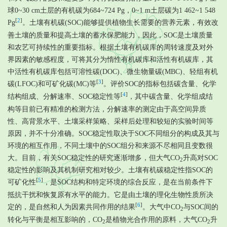
球0~30 cm土层的有机碳为684~724 Pg，0~1 m土层碳为1 462~1 548
[
2
]
Pg
。土壤有机碳(SOC)能够提供植物生长需要的营养元素，有效改
善土壤的质量和提高土壤的蓄水保肥能力，因此，SOC是土壤质量
和农艺可持续性的重要指标。根据土壤有机碳库的周转速度及对外
界因素的敏感程度，可将其分为惰性有机碳库和活性有机碳库，其
中活性有机碳库包括可溶性碳(DOC)、微生物量碳(MBC)、轻组有机
[
3
]
碳(LFOC)和可矿化碳(MC)等
。评价SOC的指标包括碳含量、化学
[
4
]
结构组成、分解速率、SOC稳定性等
，其中碳含量、化学组成结
构等目前已有精准的检测方法，分解速率的测定由于高空间异质
性、高背景水平、土壤采样策略、采样后处理和较短的实验时间等
原因，并不十分准确。SOC稳定性取决于SOC不同组分的构成及其与
环境的相互作用，不同土壤中的SOC组分和来源不尽相同且变数很
大。目前，有关SOC稳定性的研究逐渐增多，但大气CO
升高对SOC
2
稳定性的影响及其机制研究相对较少。土壤有机碳稳定性指SOC的
[
5
]
可矿化性
，是SOC结构和特定环境的综合反应，是在当前条件下
抵抗干扰和恢复原有水平的能力。它是由土壤的理化生物性质所决
[
6
]
定的，是自然和人为因素共同作用的结果
。大气中CO
与SOC间的
2
转化与平衡是相互影响的，CO
是植物光合作用的原料，大气CO
升
2
2