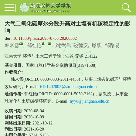
大气二氧化碳摩尔分数升高对土壤有机碳稳定性的影
响
doi:
10.11833/j.issn.2095-0756.20200502
,
韩米雪
,
郁红艳
,
刘潘洋
,
饶德安
,
滕跃
,
邹路易
江南大学 环境与土木工程学院，江苏 无锡 214122
基金项目:
国家自然科学基金资助项目(31971508)
作者简介:
韩米雪(ORCID: 0000-0003-2011-4438)，从事土壤碳氮循环与环境
效应研究。E-mail:
6191402003@stu.jiangnan.edu.cn
通信作者:
郁红艳(ORCID: 0000-0001-5050-2162)，副教授，从事全
球变化与土壤碳循环研究。E-mail:
hyyu@jiangnan.edu.cn
收稿日期
: 2020-08-04
修回日期
:
2020-10-09
网络出版日期
: 2021-10-12
刊出日期
: 2021-10-20
中图分类号:
S714; S153