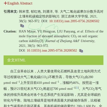
English Abstract
引用本文:
韩米雪, 郁红艳, 刘潘洋, 等. 大气二氧化碳摩尔分数升高对
土壤有机碳稳定性的影响[J]. 浙江农林大学学报, 2021,
38(5): 963-972.
DOI:
10.11833/j.issn.2095-0756.20200502
Citation:
HAN Mixue, YU Hongyan, LIU Panyang,
et al
. Effects of the
mole fraction of elevated atmospheric CO
on soil organic
2
carbon stability[J].
Journal of Zhejiang A&F University
,
2021, 38(5): 963-972.
DOI:
10.11833/j.issn.2095-0756.20200502
全文HTML
自工业革命以来，人类大量使用化石燃料及改变土地利用方式
等过程驱动大气二氧化碳(CO
)不断升高，导致大气CO
由280
2
2
−1
−1
μmol·mol
上升至目前410 μmol·mol
，涨幅约46%。按照这一涨
−1
[
1
]
幅，预计21世纪末大气CO
将超过700 μmol·mol
。大气CO
等气
2
2
体的持续升高将会对各个生态系统产生深远影响，尤其是全球碳的
转化与平衡。陆地土壤碳库是地球表面最大的碳储存场所，比植被
和大气碳库的总和还要多，其有机碳的储存量约1 200~1 600 Pg，全