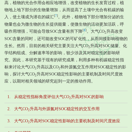
高，植物的光合作用会相应地增强，改变植物的生长发育过程，植
物地上地下部分的生物量增加，从而提高了土壤中光合有机碳的输
[
7
]
入，使土壤成为潜在的碳汇
。此外，植物地下部分增加分泌的生
物量也会为微生物的生长提供能量，使微生物的活动更加活跃，呼
[
8
]
吸作用增强，可能会导致SOC含量有所下降
。大气CO
升高改变
2
SOC含量的同时，还可能改变SOC的可矿化性，从而间接影响植物的
生长。然而，目前的相关研究主要关注大气CO
升高对SOC储量、化
2
学结构组成、分解速率等的影响，较少涉及其对稳定性的影响研
究。因此，本研究基于现有的研究成果，利用多种有机碳稳定性指
标来讨论大气CO
升高以及CO
和外源氮交互作用对SOC稳定性的影
2
2
响，探讨大气CO
升高对SOC稳定性影响的主要机制及时间尺度效
2
应，以期对相关领域的研究起到一定的推动作用。
1. 从稳定性指标角度评估大气CO
升高对SOC的影响
2
2. 大气CO
升高与外源氮对SOC稳定性的交互作用
2
3. 大气CO
升高对SOC稳定性影响的主要机制及时间尺度效应
2